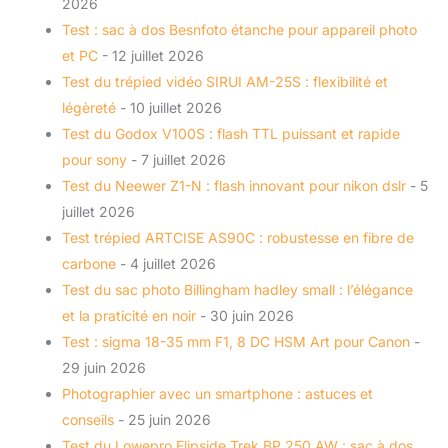
2026
Test : sac à dos Besnfoto étanche pour appareil photo
et PC
- 12 juillet 2026
Test du trépied vidéo SIRUI AM-25S : flexibilité et
légèreté
- 10 juillet 2026
Test du Godox V100S : flash TTL puissant et rapide
pour sony
- 7 juillet 2026
Test du Neewer Z1-N : flash innovant pour nikon dslr
- 5
juillet 2026
Test trépied ARTCISE AS90C : robustesse en fibre de
carbone
- 4 juillet 2026
Test du sac photo Billingham hadley small : l’élégance
et la praticité en noir
- 30 juin 2026
Test : sigma 18-35 mm F1, 8 DC HSM Art pour Canon
-
29 juin 2026
Photographier avec un smartphone : astuces et
conseils
- 25 juin 2026
Test du Lowepro Flipside Trek BP 250 AW : sac à dos