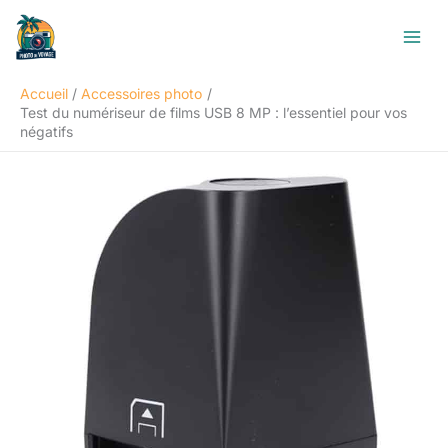
Aller
R
au
e
contenu
c
Accueil
Accessoires photo
h
Test du numériseur de films USB 8 MP : l’essentiel pour vos
e
négatifs
r
c
h
e
r