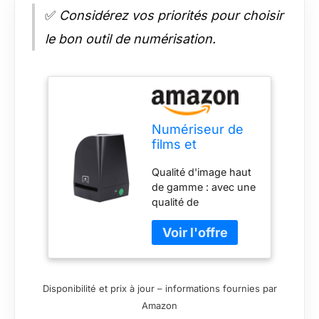
✅
Considérez vos priorités pour choisir
le bon outil de numérisation.
Numériseur de
films et
diapositives
Qualité d'image haut
négatifs USB 8
de gamme : avec une
MP pour films
qualité de
négatifs couleur
numérisation allant
35 mm 135 mm
jusqu'à 2400 dpi
diapositives
4800 dpi et un
noires et
capteur d'image
blanches,
CMOS 8 MP, ce
convertisseur
Disponibilité et prix à jour – informations fournies par
scanner de films offre
photo négatif en
Amazon
des photos
numérique