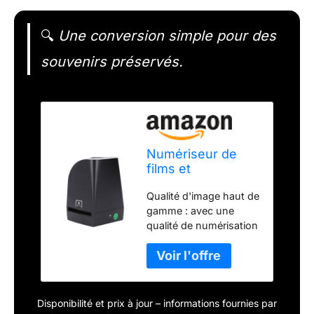
🔍
Une conversion simple pour des
souvenirs préservés.
Numériseur de
films et
diapositives
Qualité d'image haut de
négatifs USB 8 MP
gamme : avec une
pour films négatifs
qualité de numérisation
couleur 35 mm
allant jusqu'à 2400 dpi
135 mm
4800 dpi et un capteur
diapositives noires
d'image CMOS 8 MP,
et blanches,
ce scanner de films
convertisseur
offre des photos
photo négatif en
Disponibilité et prix à jour – informations fournies par
numériques avec un