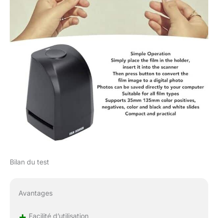
diapositives en noir et
blanc de 35 mm et 135
mm. Il est compact et
pratique pour une large
gamme de types de
films.
Bilan du test
Avantages
+
Facilité d’utilisation