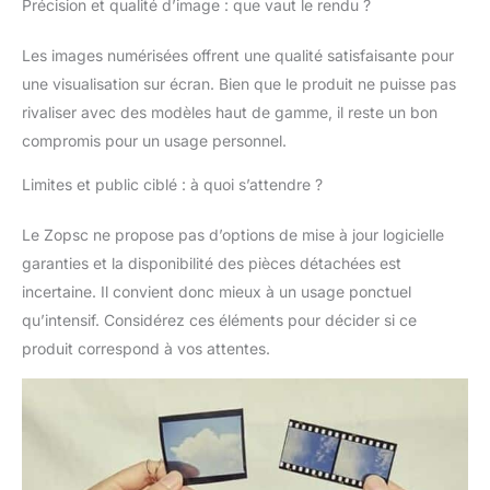
Précision et qualité d’image : que vaut le rendu ?
l'image du film en
photo numérique. Les
Les images numérisées offrent une qualité satisfaisante pour
photos peuvent être
enregistrées
une visualisation sur écran. Bien que le produit ne puisse pas
directement sur votre
rivaliser avec des modèles haut de gamme, il reste un bon
ordinateur. Large
compromis pour un usage personnel.
compatibilité : cet
appareil de
Limites et public ciblé : à quoi s’attendre ?
numérisation de film
est compatible avec OS
Le Zopsc ne propose pas d’options de mise à jour logicielle
X et d'autres systèmes
garanties et la disponibilité des pièces détachées est
d'exploitation, avec
une large compatibilité,
incertaine. Il convient donc mieux à un usage ponctuel
facile à utiliser.
qu’intensif. Considérez ces éléments pour décider si ce
Interface USB 2.0,
produit correspond à vos attentes.
assure une connexion
stable. Multi-usage : le
scanner de film
numérique prend en
charge les positifs,
négatifs, couleurs et