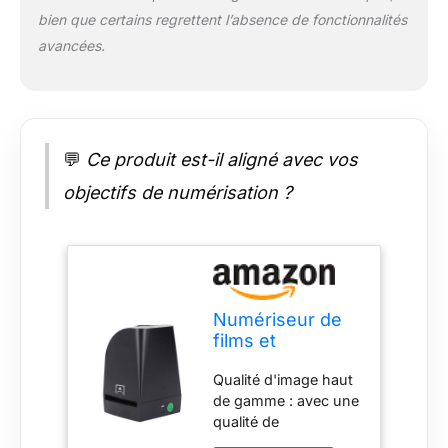
sur les boutons pour
bien que certains regrettent l’absence de fonctionnalités
convertir l'image du
avancées.
film en photo
numérique. Les
photos peuvent être
enregistrées
directement sur votre
💬
Ce produit est-il aligné avec vos
ordinateur. Large
compatibilité : cet
objectifs de numérisation ?
appareil de
numérisation de film
est compatible avec
OS X et d'autres
systèmes
d'exploitation, avec
Numériseur de
une large
films et
compatibilité, facile à
diapositives
utiliser. Interface USB
Qualité d'image haut
négatifs USB 8
2.0, assure une
de gamme : avec une
MP pour films
connexion stable.
qualité de
négatifs couleur
Multi-usage : le
numérisation allant
35 mm 135 mm