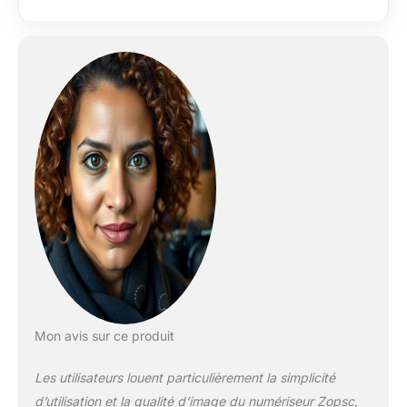
numériques avec un
rapport d'image 3:2
et un format d'image
JPEG. Multifonction :
le scanner de
diapositives de film
offre des fonctions
de prévisualisation,
de lecture et d'édition
pour un traitement
facile de l'image.
Prend en charge le
réglage automatique
et manuel du
contrôle de
l'exposition et de
l'équilibre des
couleurs. Simple :
Mon avis sur ce produit
placez simplement le
film dans le support,
Les utilisateurs louent particulièrement la simplicité
insérez-le dans le
d’utilisation et la qualité d’image du numériseur Zopsc,
scanner, et appuyez