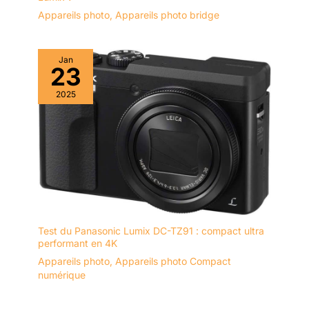
Appareils photo
,
Appareils photo bridge
Jan
23
2025
Test du Panasonic Lumix DC-TZ91 : compact ultra
performant en 4K
Appareils photo
,
Appareils photo Compact
numérique