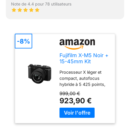
Note de 4.4 pour 78 utilisateurs
-8%
Fujifilm X-M5 Noir +
15-45mm Kit
Processeur X léger et
compact, autofocus
hybride à 5 425 points,
prise de vue en rafale MS
999,00 €
8 images par seconde,
923,90 €
ES 20 images par
seconde, recadrage 30
images par seconde,
recadrage 1,25x