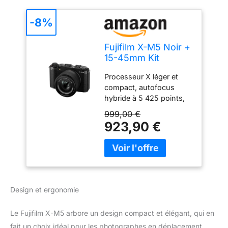
-8%
Fujifilm X-M5 Noir +
15-45mm Kit
Processeur X léger et
compact, autofocus
hybride à 5 425 points,
prise de vue en rafale MS
999,00 €
8 images par seconde,
923,90 €
ES 20 images par
seconde, recadrage 30
images par seconde,
recadrage 1,25x
Design et ergonomie
Le Fujifilm X-M5 arbore un design compact et élégant, qui en
fait un choix idéal pour les photographes en déplacement.