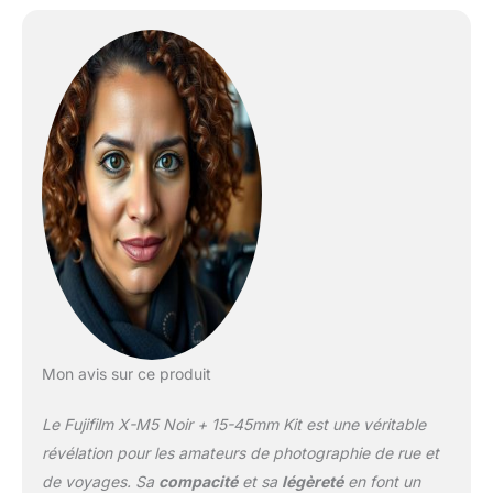
Mon avis sur ce produit
Le Fujifilm X-M5 Noir + 15-45mm Kit est une véritable
révélation pour les amateurs de photographie de rue et
de voyages. Sa
compacité
et sa
légèreté
en font un