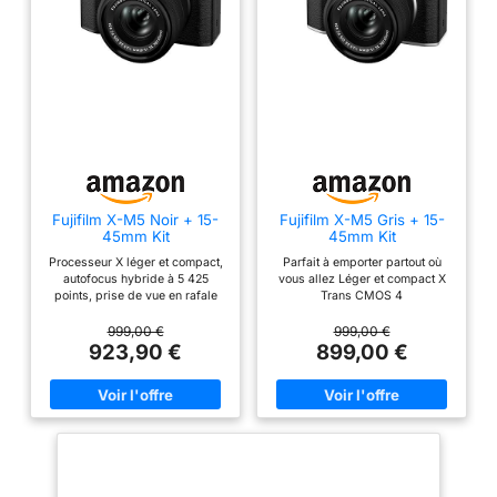
Fujifilm X-M5 Noir + 15-
Fujifilm X-M5 Gris + 15-
45mm Kit
45mm Kit
Processeur X léger et compact,
Parfait à emporter partout où
autofocus hybride à 5 425
vous allez Léger et compact X
points, prise de vue en rafale
Trans CMOS 4
MS 8 images par seconde, ES
20 images par seconde,
999,00 €
999,00 €
recadrage 30 images par
923,90 €
899,00 €
seconde, recadrage 1,25x