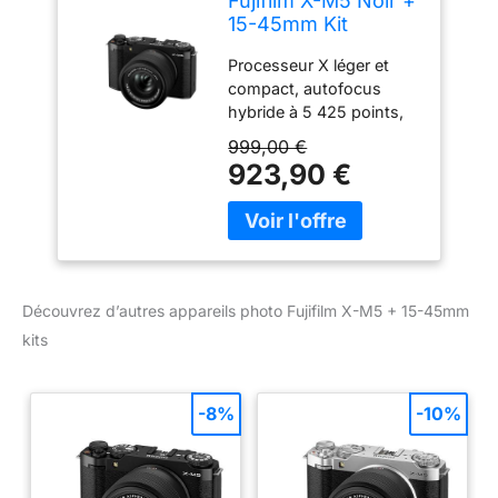
Fujifilm X-M5 Noir +
15-45mm Kit
Processeur X léger et
compact, autofocus
hybride à 5 425 points,
prise de vue en rafale MS
999,00 €
8 images par seconde,
923,90 €
ES 20 images par
seconde, recadrage 30
images par seconde,
recadrage 1,25x
Découvrez d’autres appareils photo Fujifilm X-M5 + 15-45mm
kits
-8%
-10%