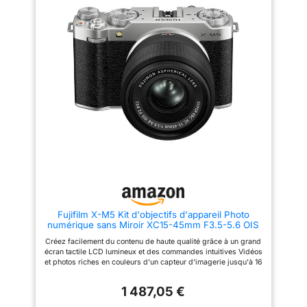
Fujifilm X-M5 Kit d'objectifs d'appareil Photo
numérique sans Miroir XC15-45mm F3.5-5.6 OIS
PZ - Argent
Créez facilement du contenu de haute qualité grâce à un grand
écran tactile LCD lumineux et des commandes intuitives Vidéos
et photos riches en couleurs d'un capteur d'imagerie jusqu'à 16
fois plus grand que la plupart des capteurs de smartphone Le
corps compact et léger offre une liberté créative grâce à la
1 487,05 €
compatibilité avec les objectifs interchangeables, les cartes
mémoire et les piles facilement remplaçables Son cristallin à