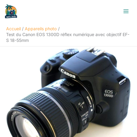
Aller
R
au
e
contenu
c
Accueil
Appareils photo
h
Test du Canon EOS 1300D réflex numérique avec objectif EF-
e
S 18-55mm
r
c
h
e
r