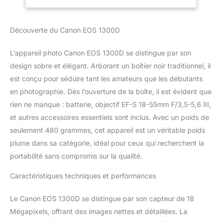
appareil basse lumière et
filtre ND intégré en cas
de lumière vive Réalisez
Découverte du Canon EOS 1300D
de superbes vidéos Full
HD et effectuez le
L’appareil photo Canon EOS 1300D se distingue par son
montage de vos
séquences à l’aide du
design sobre et élégant. Arborant un boîtier noir traditionnel, il
mode Instantané vidéo
est conçu pour séduire tant les amateurs que les débutants
Alliez simplicité et qualité
en photographie. Dès l’ouverture de la boîte, il est évident que
avec le mode Scène
rien ne manque : batterie, objectif EF-S 18-55mm F/3,5-5,6 III,
intelligente auto et
et autres accessoires essentiels sont inclus. Avec un poids de
exploitez les filtres
créatifs, le viseur optique
seulement 480 grammes, cet appareil est un véritable poids
et l’autofocus rapide
plume dans sa catégorie, idéal pour ceux qui recherchent la
avec une prise de vue à
portabilité sans compromis sur la qualité.
3im./s
Caractéristiques techniques et performances
Le Canon EOS 1300D se distingue par son capteur de 18
Mégapixels, offrant des images nettes et détaillées. La