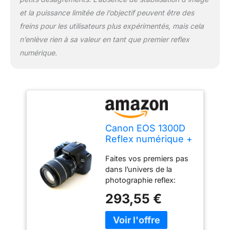
et la puissance limitée de l’objectif peuvent être des
freins pour les utilisateurs plus expérimentés, mais cela
n’enlève rien à sa valeur en tant que premier reflex
numérique.
Canon EOS 1300D
Reflex numérique +
EF-S 18-55mm
Faites vos premiers pas
F/3,5-5,6 III
dans l’univers de la
photographie reflex:
ajoutez des objectifs et
293,55 €
des accessoires et
prenez progressivement
les commandes de votre