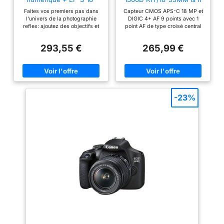
55mm F/3,5-5,6 III
1160C015 CANON
Faites vos premiers pas dans
Capteur CMOS APS-C 18 MP et
l’univers de la photographie
DIGIC 4+ AF 9 points avec 1
reflex: ajoutez des objectifs et
point AF de type croisé central
des accessoires et prenez
Norme ISO : 100 à 6400,
progressivement les
extensible jusqu'à 12800 Wi-Fi
293,55 €
265,99 €
commandes de votre appareil
et NFC pris en charge, monture
basse lumière et filtre ND
d'objectif : monture Canon EF
intégré en cas de lumière vive
Réalisez de superbes vidéos
Full HD et effectuez le montage
de vos séquences à l’aide du
mode Instantané vidéo Alliez
-23%
simplicité et qualité avec le
mode Scène intelligente auto et
exploitez les filtres créatifs, le
viseur optique et l’autofocus
rapide avec une prise de vue à
3im./s