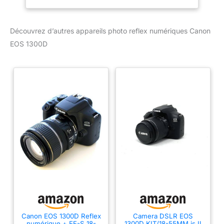
appareil basse lumière et
filtre ND intégré en cas
de lumière vive Réalisez
Découvrez d’autres appareils photo reflex numériques Canon
de superbes vidéos Full
EOS 1300D
HD et effectuez le
montage de vos
séquences à l’aide du
mode Instantané vidéo
Alliez simplicité et qualité
avec le mode Scène
intelligente auto et
exploitez les filtres
créatifs, le viseur optique
et l’autofocus rapide
avec une prise de vue à
3im./s
Canon EOS 1300D Reflex
Camera DSLR EOS
numérique + EF-S 18-
1300D KIT/18-55MM is II