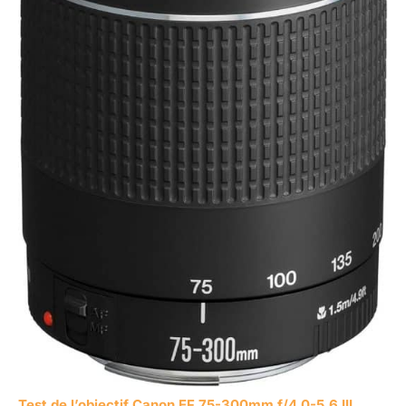
Test de l’objectif Canon EF 75-300mm f/4.0-5.6 III