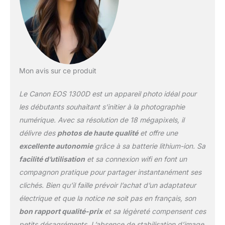
créatifs, le viseur optique
et l’autofocus rapide
avec une prise de vue à
3im./s
Mon avis sur ce produit
Le Canon EOS 1300D est un appareil photo idéal pour
les débutants souhaitant s’initier à la photographie
numérique. Avec sa résolution de 18 mégapixels, il
délivre des
photos de haute qualité
et offre une
excellente autonomie
grâce à sa batterie lithium-ion. Sa
facilité d’utilisation
et sa connexion wifi en font un
compagnon pratique pour partager instantanément ses
clichés. Bien qu’il faille prévoir l’achat d’un adaptateur
électrique et que la notice ne soit pas en français, son
bon rapport qualité-prix
et sa légèreté compensent ces
petits désagréments. L’absence de stabilisation d’image