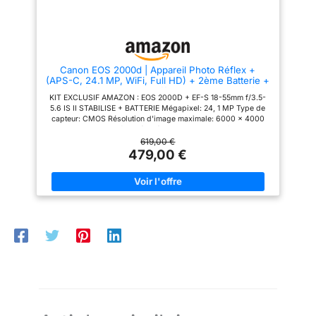
Canon EOS 2000d | Appareil Photo Réflex +
(APS-C, 24.1 MP, WiFi, Full HD) + 2ème Batterie +
Objectif EF-S 18-55mm f/3,5-5,6 is II stabilisé -
KIT EXCLUSIF AMAZON : EOS 2000D + EF-S 18-55mm f/3.5-
Amazon Exclusive Noir
5.6 IS II STABILISE + BATTERIE Mégapixel: 24, 1 MP Type de
capteur: CMOS Résolution d'image maximale: 6000 x 4000
pixels. La sensibilité ISO (max): 12800. Longueur focale: 18 -
55 mm. Vitesse maximale d'obturation de la caméra: 1/4000 s.
619,00 €
Wifi. Type HD: Full HD Résolution vidéo maximale: 1920 x 1080
479,00 €
pixels. Taille de l'écran: 7, 62 cm (3"). Viseur d'appareil photo:
Optique. PictBridge. Poids: 475 g. Couleur du produit: Noir