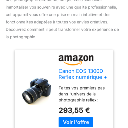
immortaliser vos souvenirs avec une qualité professionnelle,
cet appareil vous offre une prise en main intuitive et des
fonctionnalités adaptées à toutes vos envies créatives.
Découvrez comment il peut transformer votre expérience de
la photographie.
Canon EOS 1300D
Reflex numérique +
EF-S 18-55mm
Faites vos premiers pas
F/3,5-5,6 III
dans l’univers de la
photographie reflex:
ajoutez des objectifs et
293,55 €
des accessoires et
prenez progressivement
les commandes de votre