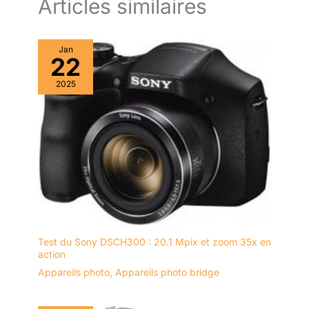
Articles similaires
Jan
22
2025
Test du Sony DSCH300 : 20.1 Mpix et zoom 35x en
action
Appareils photo
,
Appareils photo bridge