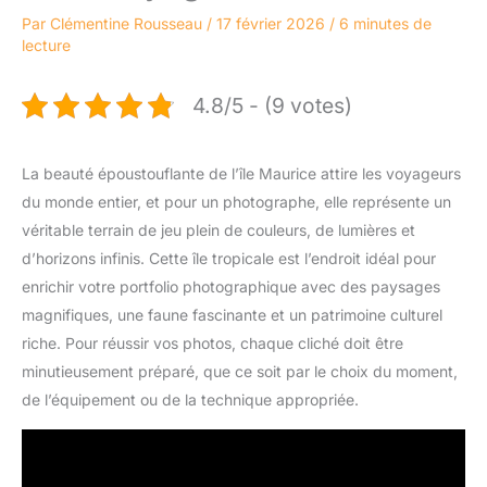
Par
Clémentine Rousseau
/
17 février 2026
/
6 minutes de
lecture
4.8/5 - (9 votes)
La beauté époustouflante de l’île Maurice attire les voyageurs
du monde entier, et pour un photographe, elle représente un
véritable terrain de jeu plein de couleurs, de lumières et
d’horizons infinis. Cette île tropicale est l’endroit idéal pour
enrichir votre portfolio photographique avec des paysages
magnifiques, une faune fascinante et un patrimoine culturel
riche. Pour réussir vos photos, chaque cliché doit être
minutieusement préparé, que ce soit par le choix du moment,
de l’équipement ou de la technique appropriée.