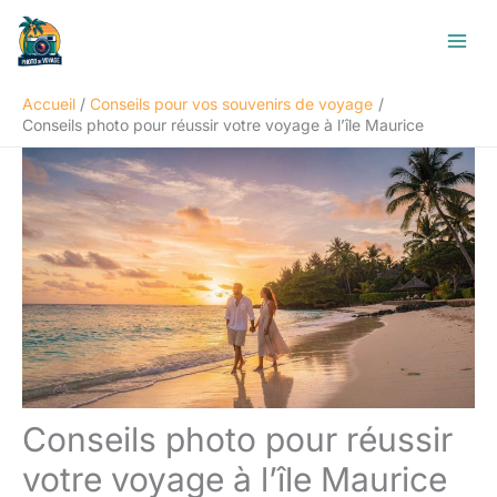
Aller
R
au
e
contenu
c
Accueil
Conseils pour vos souvenirs de voyage
h
Conseils photo pour réussir votre voyage à l’île Maurice
e
r
c
h
e
r
Conseils photo pour réussir
votre voyage à l’île Maurice