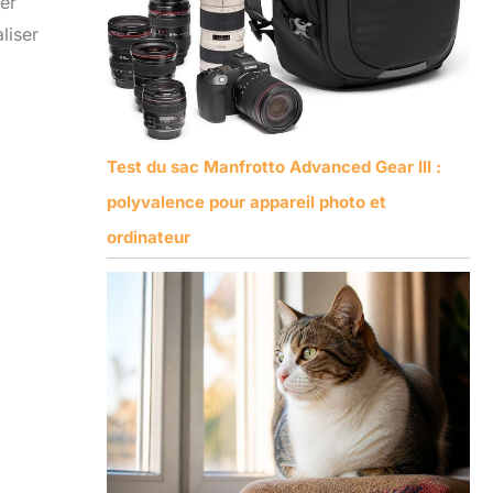
er
liser
Test du sac Manfrotto Advanced Gear III :
polyvalence pour appareil photo et
ordinateur