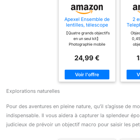
Apexel Ensemble de
2 e
lentilles, télescope
Telep
18x, objectifs Larges
avec
【Quatre grands objectifs
Objec
0,63x et Macro 15x,
Angle
en un seul kit】
0,45
Objectif Fisheye 198
Photographie mobile
obje
°, trépied Flexible
impressionnante pour la
portab
pour iPhone
plupart des smartphones.
macro 
24,99 €
Samsung et la
Comprend 4 lentilles:
vue p
Plupart des
Téléobjectif 18x, objectif
belle
téléphones
fisheye, grand angle et
gra
objectif macro.Tous les
agran
objectifs sont fabriqués à
illum
partir de haute qualité
Élargiss
Explorations naturelles
verre enduit.Combinez
pren
avec vos applications
photo
Pour des aventures en pleine nature, qu’il s’agisse de m
préférées pour partager
selfies.
des photos
famille
indispensable. Il vous aidera à capturer la splendeur épo
instantanément!
vos p
【Photographie
optique
judicieux de prévoir un objectif macro pour saisir les peti
améliorée】18x Le
logé d
téléobjectif permet
alumi
d'obtenir une image claire
militair