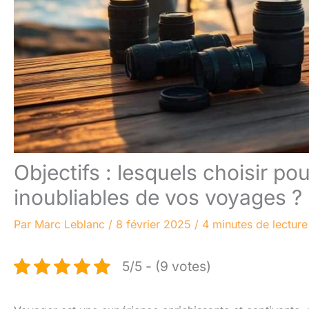
Objectifs : lesquels choisir po
inoubliables de vos voyages ?
Par
Marc Leblanc
/
8 février 2025
/
4 minutes de lecture
5/5 - (9 votes)