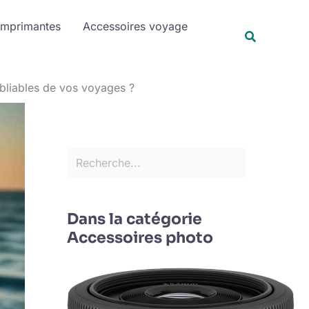
R
Imprimantes
Accessoires voyage
e
Recherche
c
h
ubliables de vos voyages ?
e
r
c
h
e
r
Dans la catégorie
Accessoires photo