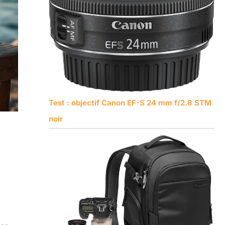
Test : objectif Canon EF-S 24 mm f/2.8 STM
noir