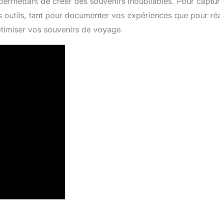
permettant de créer des souvenirs inoubliables. Pour captur
ns outils, tant pour documenter vos expériences que pour réa
timiser vos souvenirs de voyage.