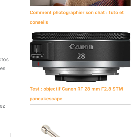
Comment photographier son chat : tuto et
conseils
otos
des
Test : objectif Canon RF 28 mm F2.8 STM
pancakescape
vez