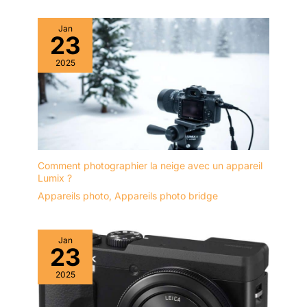
Jan
23
2025
Comment photographier la neige avec un appareil
Lumix ?
Appareils photo
,
Appareils photo bridge
Jan
23
2025