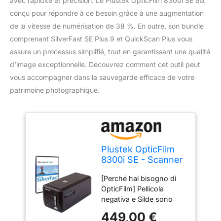
avec rapidité et précision. Le Plustek OpticFilm 8300i SE est
conçu pour répondre à ce besoin grâce à une augmentation
de la vitesse de numérisation de 38 %. En outre, son bundle
comprenant SilverFast SE Plus 9 et QuickScan Plus vous
assure un processus simplifié, tout en garantissant une qualité
d’image exceptionnelle. Découvrez comment cet outil peut
vous accompagner dans la sauvegarde efficace de votre
patrimoine photographique.
Plustek OpticFilm
8300i SE - Scanner
à Rayures et
[Perché hai bisogno di
Diapositives
OpticFilm] Pellicola
négatives de 35
negativa e Silde sono
mm avec
fragili e vulnerabili a
Augmentation de la
449,00 €
polvere, graffi,