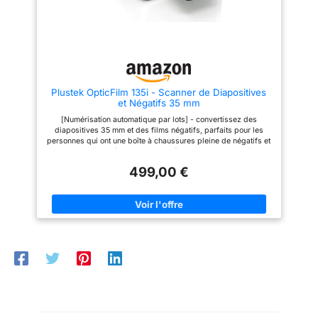
SE Plus e Plustek Quick Scan
une fonction matérielle bien
utilizzarlo senza unità
Plus, più facile da digitalizzare
conçue et un traitement d'image
disco ottico. Plustek
e archiviare le proprie
avancé. [Nouveaux algorithmes]
diapositive e film con
SilverFast 9 avec de nouveaux
fornisce supporto
funzionalità hardware ben
algorithmes a éliminé les limites
tecnico a vita del tuo
progettata e elaborazione
du film et de l'image numérique
avanzata delle immagini.
; a optimisé avec succès le
prodotto.
[Supporta Windows e Mac OS]
résultat de l'image grâce à
Plustek OpticFilm 135i - Scanner de Diapositives
chiavetta USB inclusa. L'utente
l'infrarouge intégré, iSRD, HDRi,
et Négatifs 35 mm
può facilmente installare e
Histogramme 16 bits, Multi-
iniziare a utilizzarlo senza unità
exposition ou NegaFix.
[Numérisation automatique par lots] - convertissez des
disco ottico. Plustek fornisce
[Compatible avec Windows
diapositives 35 mm et des films négatifs, parfaits pour les
supporto tecnico a vita del tuo
7/8/10/11 et Mac OS] Clé USB
personnes qui ont une boîte à chaussures pleine de négatifs et
prodotto.
incluse. L'utilisateur peut
de diapositives [Haute résolution] - 7200 x 7200 dpi (69
facilement l'installer et
mégapixels) pour film négatif 35 mm et diapositives montées
commencer à l'utiliser sans
499,00 €
[Optimisation de l'image] - Le canal infrarouge intégré peut
lecteur de disque optique.
détecter la poussière et les rayures sur la surface des négatifs
Plustek a également fourni des
et des diapositives originaux. Il est très utile pour éliminer les
services d'experts basés aux
défauts sans retoucher les images. [Prise en charge de
États-Unis par téléphone ou en
l'exportation vers un logiciel d'édition d'images tiers] - Par
ligne.
exemple : Adobe Photoshop ou GIMP. L'utilisateur peut définir
les préférences et l'exportation après la numérisation. [Prise en
charge du double système d'exploitation] Windows 7/ 8/ 10/ 11
et Mac OS 10.9.x ~ 12.x. L'utilisateur peut télécharger le pilote à
partir du site Web de Plustek. Le scanner a une garantie limitée
de 2 ans.