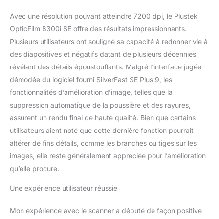
o graffi e rimuoverlo.
Questo può risparmiare
Avec une résolution pouvant atteindre 7200 dpi, le Plustek
molto tempo di
OpticFilm 8300i SE offre des résultats impressionnants.
funzionamento e
Plusieurs utilisateurs ont souligné sa capacité à redonner vie à
dovrebbe ottenere
des diapositives et négatifs datant de plusieurs décennies,
un'immagine perfetta.
révélant des détails époustouflants. Malgré l’interface jugée
[Doppio software
professionale incluso] Il
démodée du logiciel fourni SilverFast SE Plus 9, les
8300i SE in bundle con
fonctionnalités d’amélioration d’image, telles que la
software di imaging
suppression automatique de la poussière et des rayures,
digitale al mondo:
assurent un rendu final de haute qualité. Bien que certains
SilverFast 9 SE Plus e
Plustek Quick Scan Plus,
utilisateurs aient noté que cette dernière fonction pourrait
più facile da digitalizzare
altérer de fins détails, comme les branches ou tiges sur les
e archiviare le proprie
images, elle reste généralement appréciée pour l’amélioration
diapositive e film con
qu’elle procure.
funzionalità hardware
ben progettata e
Une expérience utilisateur réussie
elaborazione avanzata
delle immagini. [Supporta
Mon expérience avec le scanner a débuté de façon positive
Windows e Mac OS]