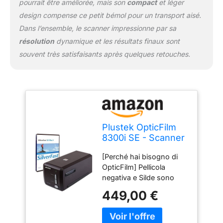
pourrait être améliorée, mais son
compact
et léger
delle immagini. [Supporta
design compense ce petit bémol pour un transport aisé.
Windows e Mac OS]
Dans l’ensemble, le scanner impressionne par sa
chiavetta USB inclusa.
résolution
dynamique et les résultats finaux sont
L'utente può facilmente
installare e iniziare a
souvent très satisfaisants après quelques retouches.
utilizzarlo senza unità
disco ottico. Plustek
fornisce supporto
tecnico a vita del tuo
prodotto.
Plustek OpticFilm
8300i SE - Scanner
à Rayures et
[Perché hai bisogno di
Diapositives
OpticFilm] Pellicola
négatives de 35
negativa e Silde sono
mm avec
fragili e vulnerabili a
Augmentation de la
449,00 €
polvere, graffi,
Vitesse de
decomposizione e
numérisation de
attacchi fungini.
38%, Bundle