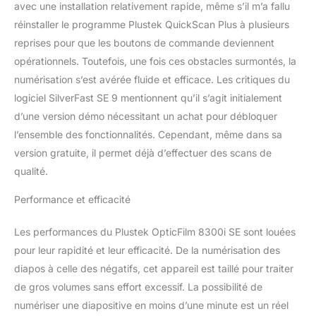
chiavetta USB inclusa.
avec une installation relativement rapide, même s’il m’a fallu
L'utente può facilmente
réinstaller le programme Plustek QuickScan Plus à plusieurs
installare e iniziare a
reprises pour que les boutons de commande deviennent
utilizzarlo senza unità
opérationnels. Toutefois, une fois ces obstacles surmontés, la
disco ottico. Plustek
fornisce supporto
numérisation s’est avérée fluide et efficace. Les critiques du
tecnico a vita del tuo
logiciel SilverFast SE 9 mentionnent qu’il s’agit initialement
prodotto.
d’une version démo nécessitant un achat pour débloquer
l’ensemble des fonctionnalités. Cependant, même dans sa
version gratuite, il permet déjà d’effectuer des scans de
qualité.
Performance et efficacité
Les performances du Plustek OpticFilm 8300i SE sont louées
pour leur rapidité et leur efficacité. De la numérisation des
diapos à celle des négatifs, cet appareil est taillé pour traiter
de gros volumes sans effort excessif. La possibilité de
numériser une diapositive en moins d’une minute est un réel