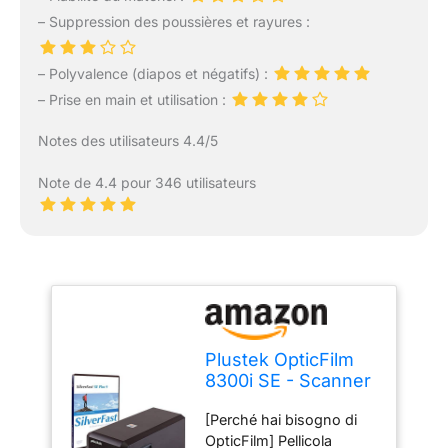
– Suppression des poussières et rayures :
– Polyvalence (diapos et négatifs) :
– Prise en main et utilisation :
Notes des utilisateurs 4.4/5
Note de 4.4 pour 346 utilisateurs
Plustek OpticFilm
8300i SE - Scanner
à Rayures et
[Perché hai bisogno di
Diapositives
OpticFilm] Pellicola
négatives de 35