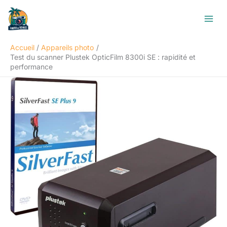
Aller
R
au
e
contenu
c
Accueil
Appareils photo
h
Test du scanner Plustek OpticFilm 8300i SE : rapidité et
e
performance
r
c
h
e
r