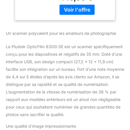
Vitesse de
decomposizione e
numérisation de
attacchi fungini.
38%, Bundle
digitalizzato al fine di
SilverFast SE Plus 9
prevenire un
+ QuickScan Plus
decadimento continuo o
Un scanner polyvalent pour les amateurs de photographie
una completa
distruzione. [7200 dpi
Le Plustek OpticFilm 8300i SE est un scanner spécifiquement
con gamma dinamica
3.91] 8300i SE può
conçu pour les diapositives et négatifs de 35 mm. Doté d’une
scansionare fino a 7200
interface USB, son design compact (27,2 x 12 x 11,9 cm)
x 7200 dpi (69
facilite son intégration sur un bureau. Fort d’une note moyenne
megapixel). Con
de 4,4 sur 5 étoiles d’après les avis clients sur Amazon, il se
funzione multi-
distingue par sa rapidité et sa qualité de numérisation.
esposizione, l'immagine
può fino a 3,91 Dmax*.
L’augmentation de la vitesse de numérisation de 38 % par
[Rimozione polvere e
rapport aux modèles antérieurs est un atout non négligeable
graffi] 8300i c infrarosso
pour ceux qui souhaitent numériser de grandes quantités de
integrato, con funzione
photos sans sacrifier la qualité.
iSRD SilverFast, il
software può rilevare
Une qualité d’image impressionnante
automaticamente polvere