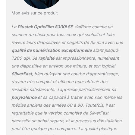
iSRD SilverFast, il
software può rilevare
Mon avis sur ce produit
automaticamente polvere
o graffi e rimuoverlo.
Le
Plustek OpticFilm 8300i SE
s’affirme comme un
Questo può risparmiare
molto tempo di
scanner de choix pour tous ceux qui souhaitent faire
funzionamento e
revivre leurs diapositives et négatifs de 35 mm avec une
dovrebbe ottenere
qualité de numérisation exceptionnelle
allant jusqu’à
un'immagine perfetta.
7200 dpi. Sa
rapidité
est impressionnante, numérisant
[Doppio software
professionale incluso] Il
une diapositive en environ une minute, et son logiciel
8300i SE in bundle con
SilverFast
, bien qu’ayant une courbe d’apprentissage,
software di imaging
s’avère très complet et efficace pour obtenir des
digitale al mondo:
résultats satisfaisants. J’apprécie particulièrement sa
SilverFast 9 SE Plus e
Plustek Quick Scan Plus,
polyvalence
et sa capacité à traiter avec soin même les
più facile da digitalizzare
médias anciens des années 60 à 80. Toutefois, il est
e archiviare le proprie
regrettable que la version complète de SilverFast
diapositive e film con
nécessite un achat séparé, et le processus d’installation
funzionalità hardware
ben progettata e
peut être quelque peu complexe. La qualité plastique
elaborazione avanzata