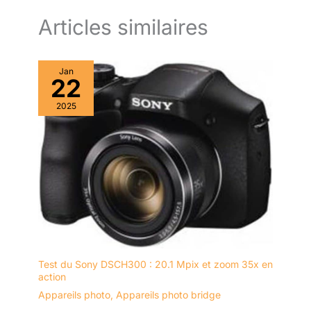
Articles similaires
Jan
22
2025
Test du Sony DSCH300 : 20.1 Mpix et zoom 35x en
action
Appareils photo
,
Appareils photo bridge