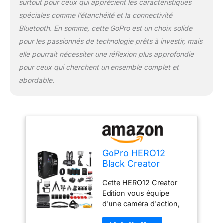
surtout pour ceux qui apprécient les caractéristiques
cache d'objectif
hydrofuge aide même à
spéciales comme l’étanchéité et la connectivité
éliminer les reflets et
Bluetooth. En somme, cette GoPro est un choix solide
autres artefacts pour
pour les passionnés de technologie prêts à investir, mais
rendre vos photos et
elle pourrait nécessiter une réflexion plus approfondie
vidéos encore plus
étonnantes. Photos et
pour ceux qui cherchent un ensemble complet et
vidéos haute résolution,
abordable.
haute fréquence
d'images : le nouveau
capteur d'image CMOS
de la HERO12 Black
augmente la résolution
photo jusqu'à 27 MP
tout en offrant des
GoPro HERO12
vidéos de 5,3 K60 avec
Black Creator
des mouvements
Edition - Comprend
incroyablement fluides
Cette HERO12 Creator
Volta (poignée de
que vous pouvez utiliser
Edition vous équipe
batterie, trépied,
pour capturer de
d'une caméra d'action,
télécommande),
superbes photos de 24,7
d'un Media Mod, d'un
Media Mod, Light