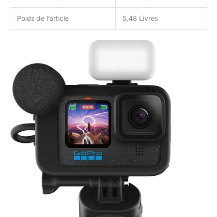
stabilisation maximale
avec un recadrage
Poids de l’article
5,48 Livres
d'image minimal. Le lot
comprend : 1 caméra
d'action HERO12 Black
Creator Edition étanche
avec écran LCD avant et
écran tactile arrière, vidéo
HD 5,3 K, photos 27 MP,
diffusion en direct,
stabilisation avec
HERO12 Black, Volta
(poignée de batterie,
trépied, télécommande),
Media Mod, Light Mod,
batterie Enduro et étui de
transport | 1 kit
d'accessoires DigiNerds
50 en 1 Go Pro | 2 x
Batterie Li-ion
rechargeable compatible