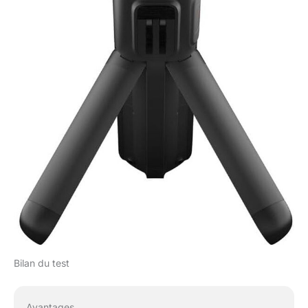
| 1 carte microSDXC
Extreme Pro 64 Go | 1
chiffon en microfibre
6AVE Electronics TM
Bilan du test
Avantages