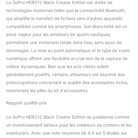
rendre vos photos et
La GoPro HERO12 Black Creator Edition est dotée de
vidéos encore plus
technologies modernes telles que la connectivité Bluetooth,
étonnantes. Photos et
qui simplifie le transfert de fichiers vers d’autres appareils
vidéos haute résolution,
compatibles comme les smartphones. Son étanchéité est un
haute fréquence
d'images : le nouveau
atout majeur pour les amateurs de sports nautiques,
capteur d'image CMOS
permettant une immersion totale dans l’eau sans souci de
de la HERO12 Black
dommages. La mise au point automatique et le type de zoom
augmente la résolution
numérique offrent une flexibilité accrue lors de la capture de
photo jusqu'à 27 MP
vidéos dynamiques. Bien que les avis clients soient
tout en offrant des
vidéos de 5,3 K60 avec
généralement positifs, certains utilisateurs ont exprimé des
des mouvements
préoccupations concernant la qualité des accessoires inclus,
incroyablement fluides
notamment les piles du kit d’accessoires.
que vous pouvez utiliser
pour capturer de
Rapport qualité-prix
superbes photos de 24,7
MP de vos photos
La GoPro HERO12 Black Creator Edition se positionne comme
préférées. En outre,
enregistrez des vidéos
un investissement sérieux pour les créateurs de contenu et les
2,7K240 qui peuvent être
aventuriers. Avec une note moyenne de 4,4 sur 5 étoiles sur
lues en ralenti 8x pour