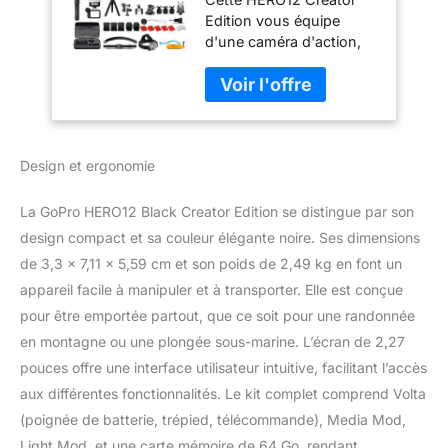
Volta (poignée de
Edition vous équipe
batterie, trépied,
d'une caméra d'action,
télécommande),
d'un Media Mod, d'un
Media Mod, Light
Light Mod et d'une
Mod, caméra
poignée de batterie Volta.
d'action étanche +
Puissance. Clarté.
carte 64 Go, kit
Stabilité : Hero12 a
d'accessoires 50
Design et ergonomie
amélioré la durée de vie
pièces et 2
de la batterie, la
technologie
La GoPro HERO12 Black Creator Edition se distingue par son
HyperSmooth 6.0 et le
design compact et sa couleur élégante noire. Ses dimensions
Bluetooth sans fil étendu
de 3,3 x 7,11 x 5,59 cm et son poids de 2,49 kg en font un
pour améliorer ses
appareil facile à manipuler et à transporter. Elle est conçue
capacités. Image Sensor
vous offre une toile extra
pour être emportée partout, que ce soit pour une randonnée
large pour votre créativité
en montagne ou une plongée sous-marine. L’écran de 2,27
en capturant plus de ciel
pouces offre une interface utilisateur intuitive, facilitant l’accès
et d'horizon à chaque
aux différentes fonctionnalités. Le kit complet comprend Volta
prise de vue. Zoomez,
recadrez, ajustez les
(poignée de batterie, trépied, télécommande), Media Mod,
rapports d'aspect et plus
Light Mod, et une carte mémoire de 64 Go, rendant