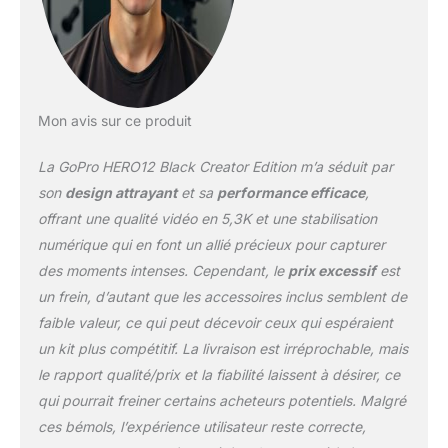
et d'horizon à chaque
prise de vue. Zoomez,
recadrez, ajustez les
rapports d'aspect et plus
encore tout en
conservant les textures
Mon avis sur ce produit
riches, la netteté et les
détails de vos
La GoPro HERO12 Black Creator Edition m’a séduit par
séquences. Qualité
son
design attrayant
et sa
performance efficace
,
d'image supérieure :
offrant une qualité vidéo en 5,3K et une stabilisation
avec une vidéo 5,3K qui
numérique qui en font un allié précieux pour capturer
vous donne plus de
résolution que la 4K et
des moments intenses. Cependant, le
prix excessif
est
une résolution
un frein, d’autant que les accessoires inclus semblent de
incroyablement
faible valeur, ce qui peut décevoir ceux qui espéraient
supérieure à 1080p,
un kit plus compétitif. La livraison est irréprochable, mais
HERO12 Black capture
l'action avec des détails
le rapport qualité/prix et la fiabilité laissent à désirer, ce
nets et une qualité
qui pourrait freiner certains acheteurs potentiels. Malgré
d'image
ces bémols, l’expérience utilisateur reste correcte,
cinématographique. Un