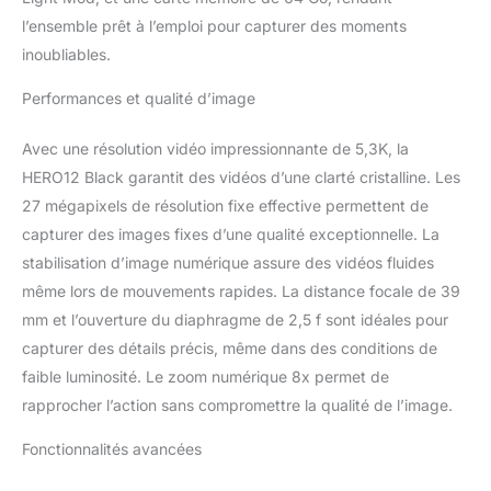
encore tout en
l’ensemble prêt à l’emploi pour capturer des moments
conservant les textures
inoubliables.
riches, la netteté et les
détails de vos
Performances et qualité d’image
séquences. Qualité
d'image supérieure :
Avec une résolution vidéo impressionnante de 5,3K, la
avec une vidéo 5,3K qui
vous donne plus de
HERO12 Black garantit des vidéos d’une clarté cristalline. Les
résolution que la 4K et
27 mégapixels de résolution fixe effective permettent de
une résolution
capturer des images fixes d’une qualité exceptionnelle. La
incroyablement
stabilisation d’image numérique assure des vidéos fluides
supérieure à 1080p,
HERO12 Black capture
même lors de mouvements rapides. La distance focale de 39
l'action avec des détails
mm et l’ouverture du diaphragme de 2,5 f sont idéales pour
nets et une qualité
capturer des détails précis, même dans des conditions de
d'image
faible luminosité. Le zoom numérique 8x permet de
cinématographique. Un
rapprocher l’action sans compromettre la qualité de l’image.
cache d'objectif
hydrofuge aide même à
Fonctionnalités avancées
éliminer les reflets et
autres artefacts pour