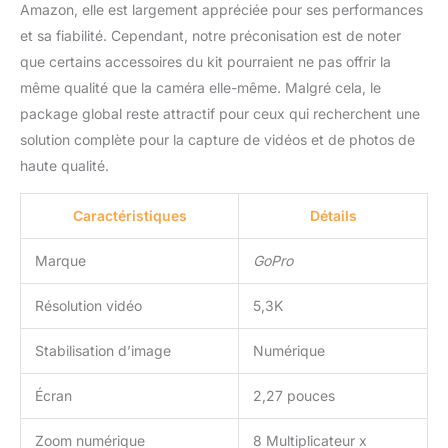
Amazon, elle est largement appréciée pour ses performances
capturer des détails qui
et sa fiabilité. Cependant, notre préconisation est de noter
ne peuvent pas être vus
que certains accessoires du kit pourraient ne pas offrir la
à vitesse normale.
Stabilisation
même qualité que la caméra elle-même. Malgré cela, le
HyperSmooth 6.0 :
package global reste attractif pour ceux qui recherchent une
HyperSmooth n'a jamais
solution complète pour la capture de vidéos et de photos de
été aussi agréable. Et
haute qualité.
maintenant, il a remporté
un énorme prix pour ses
séquences
Caractéristiques
Détails
incroyablement fluides,
son capteur d'appareil
Marque
GoPro
photo et sa stabilisation
logicielle. HyperSmooth
Résolution vidéo
5,3K
6.0 relève encore plus la
barre avec Horizon Lock,
Stabilisation d’image
Numérique
stabilisation améliorée
pour les séquences 4:3
Écran
2,27 pouces
grâce au nouveau
capteur d'image, et
AutoBoost pour une
Zoom numérique
8 Multiplicateur x