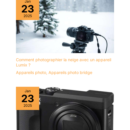
Jan
d'action HERO12 Black
23
Creator Edition étanche
2025
avec écran LCD avant et
écran tactile arrière, vidéo
HD 5,3 K, photos 27 MP,
diffusion en direct,
stabilisation avec
HERO12 Black, Volta
(poignée de batterie,
Comment photographier la neige avec un appareil
trépied, télécommande),
Lumix ?
Media Mod, Light Mod,
batterie Enduro et étui de
Appareils photo
,
Appareils photo bridge
transport | 1 kit
d'accessoires DigiNerds
50 en 1 Go Pro | 2 x
Jan
23
Batterie Li-ion
rechargeable compatible
2025
| 1 carte microSDXC
Extreme Pro 64 Go | 1
chiffon en microfibre
6AVE Electronics TM