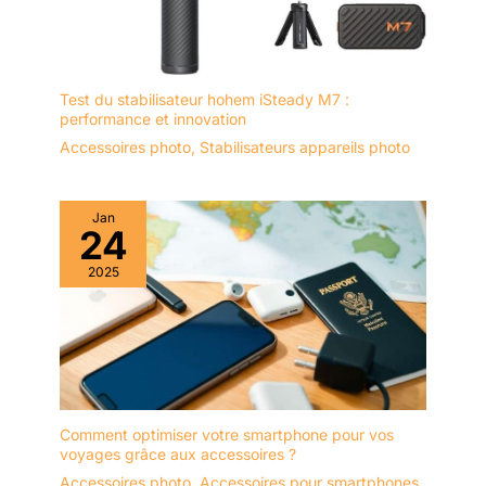
Test du stabilisateur hohem iSteady M7 :
performance et innovation
Accessoires photo
,
Stabilisateurs appareils photo
Jan
24
2025
Comment optimiser votre smartphone pour vos
voyages grâce aux accessoires ?
Accessoires photo
,
Accessoires pour smartphones
,