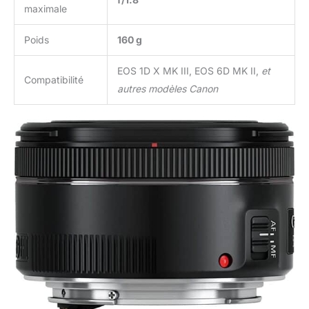
maximale
Poids
160 g
EOS 1D X MK III, EOS 6D MK II,
et
Compatibilité
autres modèles Canon