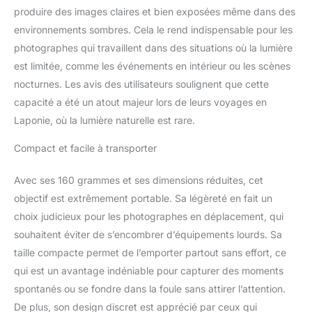
vous puissiez toujours
produire des images claires et bien exposées même dans des
avoir cet objectif
environnements sombres. Cela le rend indispensable pour les
d'appareil photo avec
vous quand vous en
photographes qui travaillent dans des situations où la lumière
avez besoin Cet objectif
est limitée, comme les événements en intérieur ou les scènes
n'est pas compatible
nocturnes. Les avis des utilisateurs soulignent que cette
avec les modèles « EOS
capacité a été un atout majeur lors de leurs voyages en
R » tels que EOS R100,
R50, R10, R6, R7, R8 (sauf
Laponie, où la lumière naturelle est rare.
si vous achetez
l'adaptateur de monture)
Compact et facile à transporter
Avec ses 160 grammes et ses dimensions réduites, cet
objectif est extrêmement portable. Sa légèreté en fait un
choix judicieux pour les photographes en déplacement, qui
souhaitent éviter de s’encombrer d’équipements lourds. Sa
taille compacte permet de l’emporter partout sans effort, ce
qui est un avantage indéniable pour capturer des moments
spontanés ou se fondre dans la foule sans attirer l’attention.
De plus, son design discret est apprécié par ceux qui