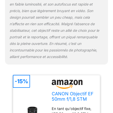
avez besoin Cet objectif
en faible luminosité, et son autofocus est rapide et
n'est pas compatible
précis, bien que légèrement bruyant en vidéo. Son
avec les modèles « EOS
design pourrait sembler un peu cheap, mais cela
R » tels que EOS R100,
R50, R10, R6, R7, R8 (sauf
n’affecte en rien son efficacité. Malgré l’absence de
si vous achetez
stabilisateur, cet objectif reste un allié de choix pour le
l'adaptateur de monture)
portrait et le reportage, offrant un piqué remarquable
dès la pleine ouverture. En résumé, c’est un
incontournable pour les passionnés de photographie,
alliant performance et accessibilité.
-15%
CANON Objectif EF
50mm f/1,8 STM
pour monture EF
En tant qu'objectif fixe,
(portrait, reportage)