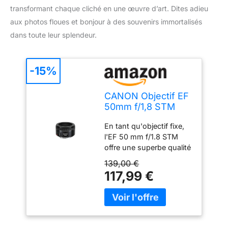
transformant chaque cliché en une œuvre d’art. Dites adieu
aux photos floues et bonjour à des souvenirs immortalisés
dans toute leur splendeur.
-15%
CANON Objectif EF
50mm f/1,8 STM
pour monture EF
En tant qu'objectif fixe,
(portrait, reportage)
l'EF 50 mm f/1.8 STM
offre une superbe qualité
d'image pour capturer la
139,00 €
vie en déplacement avec
117,99 €
une netteté améliorée,
plus de contraste et
moins de distorsion La
large ouverture de
l'objectif de f/1.8 produit