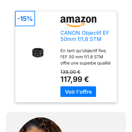
-15%
CANON Objectif EF
50mm f/1,8 STM
pour monture EF
En tant qu'objectif fixe,
(portrait, reportage)
l'EF 50 mm f/1.8 STM
offre une superbe qualité
d'image pour capturer la
139,00 €
vie en déplacement avec
117,99 €
une netteté améliorée,
plus de contraste et
moins de distorsion La
large ouverture de
l'objectif de f/1.8 produit
une mise au point nette
sur votre sujet et un
arrière-plan
magnifiquement flou