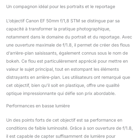
une mise au point nette
Un compagnon idéal pour les portraits et le reportage
sur votre sujet et un
arrière-plan
L’objectif Canon EF 50mm f/1,8 STM se distingue par sa
magnifiquement flou
capacité à transformer la pratique photographique,
pour les aider à se
démarquer dans le cadre,
notamment dans le domaine du portrait et du reportage. Avec
excellent pour les
une ouverture maximale de f/1.8, il permet de créer des flous
portraits La technologie
d’arrière-plan saisissants, également connus sous le nom de
STM (Stepping Motor)
bokeh. Ce flou est particulièrement apprécié pour mettre en
est un mécanisme de
mise au point qui vous
valeur le sujet principal, tout en estompant les éléments
fournira une mise au
distrayants en arrière-plan. Les utilisateurs ont remarqué que
point continue fluide et
cet objectif, bien qu’il soit en plastique, offre une qualité
silencieuse dans les
optique impressionnante qui défie son prix abordable.
images et les vidéos lors
de l'utilisation du servo
Performances en basse lumière
AF Le Canon EF 50 mm
f/1.8 STM ne pèse que
Un des points forts de cet objectif est sa performance en
160 g et ne mesure que
40 mm, ce qui le rend
conditions de faible luminosité. Grâce à son ouverture de f/1.8,
super portable afin que
il est capable de capter suffisamment de lumière pour