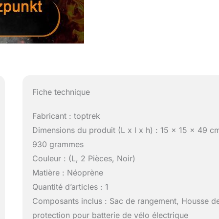
Fiche technique
Fabricant : toptrek
Dimensions du produit (L x l x h) : 15 x 15 x 49 c
930 grammes
Couleur : (L, 2 Pièces, Noir)
Matière : Néoprène
Quantité d’articles : 1
Composants inclus : Sac de rangement, Housse d
protection pour batterie de vélo électrique