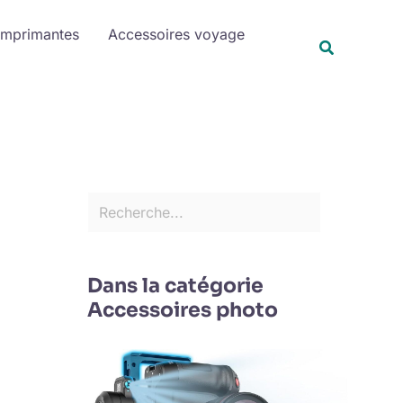
R
Imprimantes
Accessoires voyage
e
Recherche
c
h
e
r
c
h
e
r
Dans la catégorie
Accessoires photo