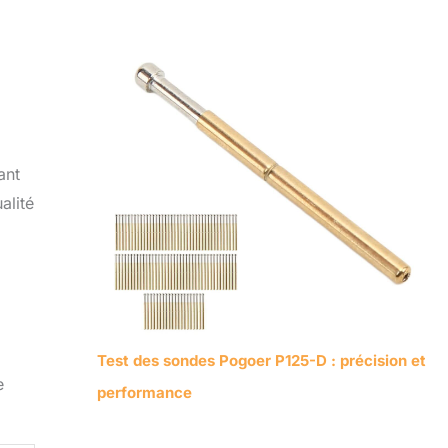
ant
alité
Test des sondes Pogoer P125-D : précision et
e
performance