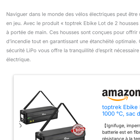
Naviguer dans le monde des vélos électriques peut être un
en jeu. Avec le produit « toptrek Ebike Lot de 2 housses
à portée de main. Ces housses sont conçues pour offrir 
d’incendie tout en garantissant une étanchéité optimal
sécurité LiPo vous offre la tranquillité d’esprit nécessai
électrique.
toptrek Ebike
1000 °C, sac d
LiPo pour le s
【Ignifuge, imperm
49 x 15 x
batterie est en fi
résistance à la t