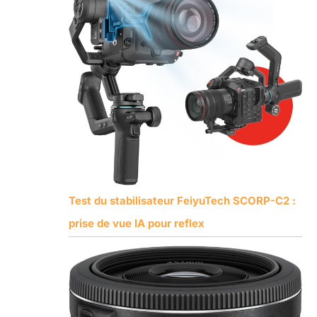
Test du stabilisateur FeiyuTech SCORP-C2 :
prise de vue IA pour reflex