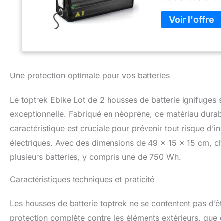
recouverte de sil
circuits de la bat
couches est solid
les débris. Grand
facilement conteni
PowerPack 750 / 
batteries de vélo
Une protection optimale pour vos batteries
double fermeture V
peut être mainte
Le toptrek Ebike Lot de 2 housses de batterie ignifuges s
batterie, le desig
gaz et empêcher l
exceptionnelle. Fabriqué en néoprène, ce matériau durabl
un trou de charge
caractéristique est cruciale pour prévenir tout risque d’
chargement plus pr
électriques. Avec des dimensions de 49 x 15 x 15 cm, c
Ebike est équipé 
efficacement la ba
plusieurs batteries, y compris une de 750 Wh.
protection pour ba
l'épaule, et les c
Caractéristiques techniques et praticité
batterie ignifuge e
sac Lipo a été ce
Les housses de batterie toptrek ne se contentent pas d’êt
être sûr de l'ache
après une charge 
protection complète contre les éléments extérieurs, que