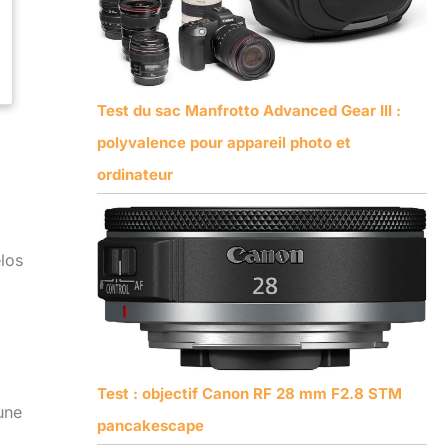
Test du sac Manfrotto Advanced Gear III :
polyvalence pour appareil photo et
ordinateur
élos
Test : objectif Canon RF 28 mm F2.8 STM
une
pancakescape