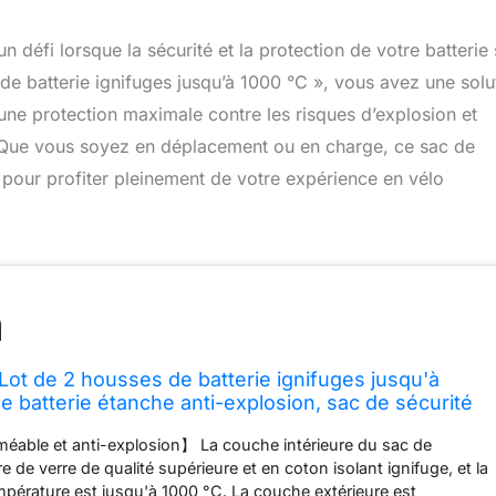
 défi lorsque la sécurité et la protection de votre batterie
 de batterie ignifuges jusqu’à 1000 °C », vous avez une solu
une protection maximale contre les risques d’explosion et
e. Que vous soyez en déplacement ou en charge, ce sac de
re pour profiter pleinement de votre expérience en vélo
 Lot de 2 housses de batterie ignifuges jusqu'à
e batterie étanche anti-explosion, sac de sécurité
tockage, le transport, la charge, grande capacité,
éable et anti-explosion】 La couche intérieure du sac de
bre de verre de qualité supérieure et en coton isolant ignifuge, et la
empérature est jusqu'à 1000 °C. La couche extérieure est