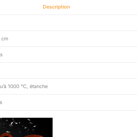
Description
5 cm
s
qu’à 1000 °C, étanche
es