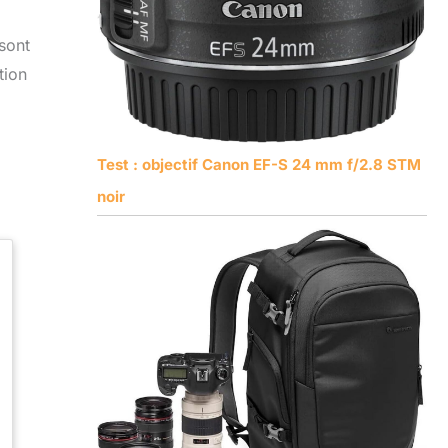
 sont
tion
Test : objectif Canon EF-S 24 mm f/2.8 STM
noir