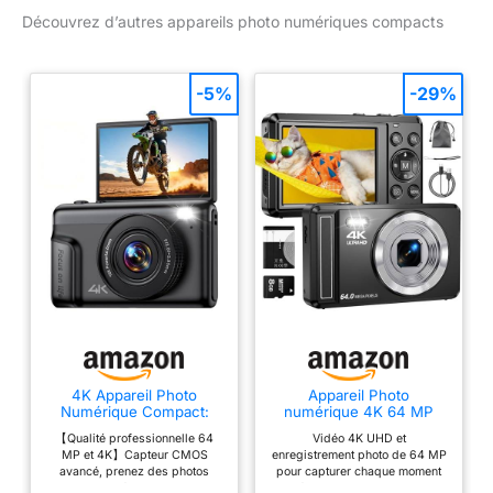
Découvrez d’autres appareils photo numériques compacts
-5%
-29%
4K Appareil Photo
Appareil Photo
Numérique Compact:
numérique 4K 64 MP
64MP Digital Camera
avec Carte Micro SD,
【Qualité professionnelle 64
Vidéo 4K UHD et
avec 16X Zoom IPS Écran
Mise au Point
MP et 4K】Capteur CMOS
enregistrement photo de 64 MP
- Cadeau pour Débutants
Automatique avec Zoom
avancé, prenez des photos
pour capturer chaque moment
Enfant Adolescent -
numérique 16x, Appareil
d'une netteté exceptionnelle
spécial : cet appareil photo