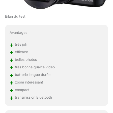
Bilan du test
Avantages
+
très joli
+
efficace
+
belles photos
+
très bonne qualité vidéo
+
batterie longue durée
+
zoom intéressant
+
compact
+
transmission Bluetooth