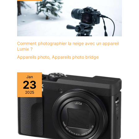
Comment photographier la neige avec un appareil
Lumix ?
Appareils photo
,
Appareils photo bridge
Jan
23
2025