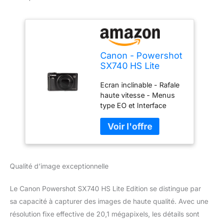
Canon - Powershot
SX740 HS Lite
Edition - Appareil
Ecran inclinable - Rafale
Photo numérique
haute vitesse - Menus
Compact - Noir
type EO et Interface
Guidée Vidéo Full HD et
4K - Zoom 40x - Wi-Fi/
Bluetooth New Travel
Noir
Qualité d’image exceptionnelle
Le Canon Powershot SX740 HS Lite Edition se distingue par
sa capacité à capturer des images de haute qualité. Avec une
résolution fixe effective de 20,1 mégapixels, les détails sont