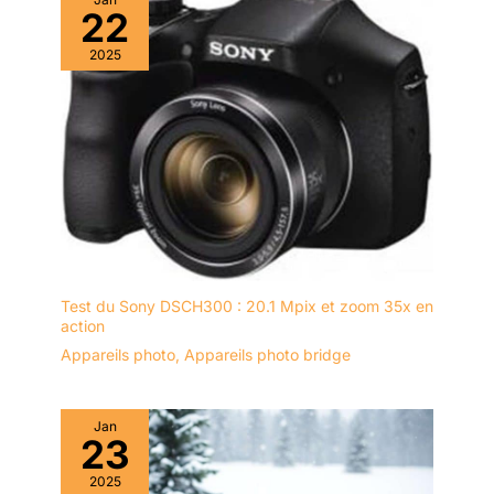
22
ou d'anniversaire ? Vous allez
ou des événements sportifs, le
adorer cet appareil photo
système de mise au point
numérique. Son emballage
automatique de cet appareil
2025
cadeau est idéal pour permettre
photo vous permet de capturer
à votre famille et à vos amis
facilement chaque événement
d'immortaliser leurs souvenirs.
important. Appuyez uniquement
Notre équipe professionnelle
en moitié sur le déclencheur
vous offre une garantie d'un an.
pour une mise au point précise,
Si vous avez des questions sur
puis appuyez à nouveau pour
le produit, n'hésitez pas à
capturer l'image.
contacter notre service clientèle
à tout moment.
Test du Sony DSCH300 : 20.1 Mpix et zoom 35x en
action
Appareils photo
,
Appareils photo bridge
Jan
23
2025