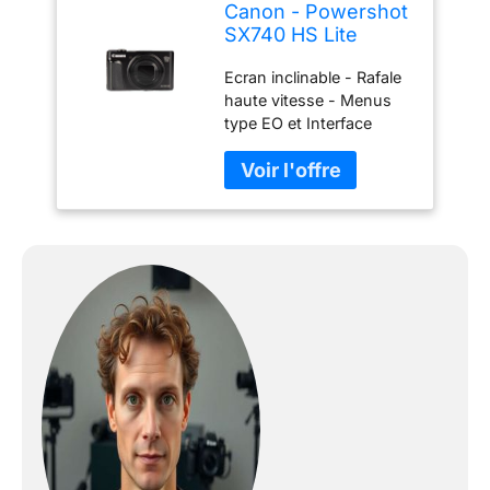
Canon - Powershot
SX740 HS Lite
Edition - Appareil
Ecran inclinable - Rafale
Photo numérique
haute vitesse - Menus
Compact - Noir
type EO et Interface
Guidée Vidéo Full HD et
4K - Zoom 40x - Wi-Fi/
Bluetooth New Travel
Noir