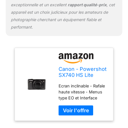
exceptionnelle et un excellent
rapport qualité-prix
, cet
appareil est un choix judicieux pour les amateurs de
photographie cherchant un équipement fiable et
performant.
Canon - Powershot
SX740 HS Lite
Edition - Appareil
Ecran inclinable - Rafale
Photo numérique
haute vitesse - Menus
Compact - Noir
type EO et Interface
Guidée Vidéo Full HD et
4K - Zoom 40x - Wi-Fi/
Bluetooth New Travel
Noir