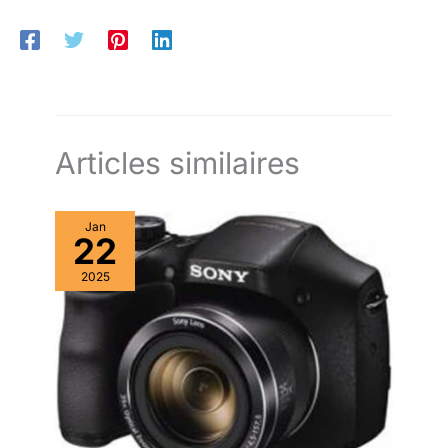
Autofocus ultra rapide DFD 49 collimateurs UNE UTILISATION
INTUITIVE : Viseur OLED 2360K points (grossissement env.
0.74x) pour un cadrage confortable et précis - Écran LCD 3.0“
1840K pts tactile - Autonomie 300 photos environ - Flash
intégré
Articles similaires
Jan
22
2025