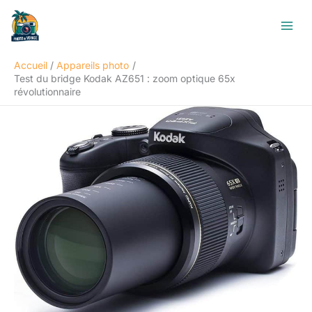
Aller
R
au
e
contenu
c
Accueil
Appareils photo
h
Test du bridge Kodak AZ651 : zoom optique 65x
e
révolutionnaire
r
c
h
e
r