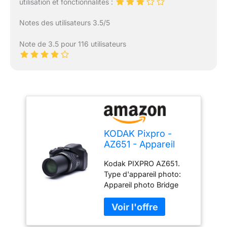
utilisation et fonctionnalités :
Notes des utilisateurs 3.5/5
Note de 3.5 pour 116 utilisateurs
KODAK Pixpro -
AZ651 - Appareil
Photo Bridge
Kodak PIXPRO AZ651.
Numérique 20
Type d'appareil photo:
Mpixels - Noir
Appareil photo Bridge
Mégapixel: 20, 68 MP
Taille du capteur d'image:
1/2.3" Type de capteur: