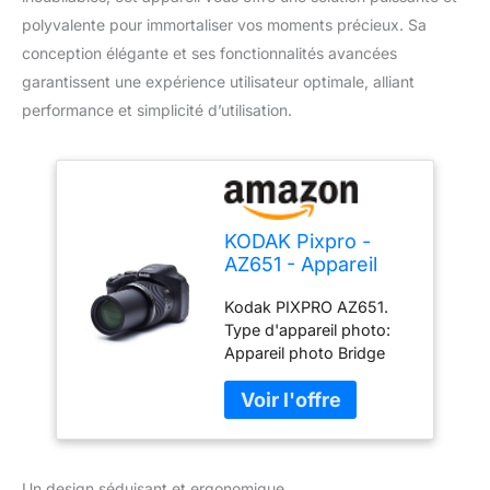
polyvalente pour immortaliser vos moments précieux. Sa
conception élégante et ses fonctionnalités avancées
garantissent une expérience utilisateur optimale, alliant
performance et simplicité d’utilisation.
KODAK Pixpro -
AZ651 - Appareil
Photo Bridge
Kodak PIXPRO AZ651.
Numérique 20
Type d'appareil photo:
Mpixels - Noir
Appareil photo Bridge
Mégapixel: 20, 68 MP
Taille du capteur d'image:
1/2.3" Type de capteur:
BSI CMOS Résolution
d'image maximale: 5184
Un design séduisant et ergonomique