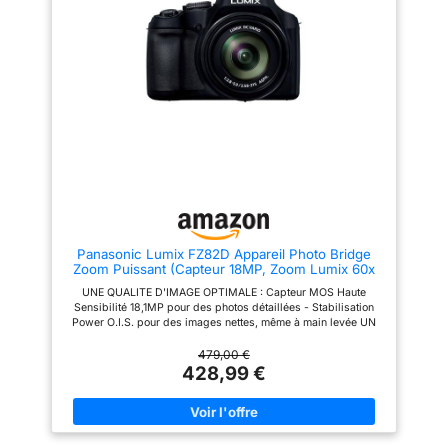
photographie facile, amusante
Visionnez vos photos et vidéos
et sans tracas. AFFICHAGE - Le
directement sur l'écran LCD de
KODAK PIXPRO AZ425 possède
3 pouces, facilitant le cadrage
un écran LCD 3 pouces avec
et la visualisation en direct.
une capacité de 460,000
ACCESSOIRES INCLUS -
pixels. BATTERIE - L'appareil
Batterie Li-ion rechargeable,
fonctionne à l'aide d'une
câble USB, adaptateur secteur,
batterie Li-ion qui permet de ne
dragonne et capuchon d’objectif
pas avoir à s'approprier des
inclus pour une utilisation
piles.
complète dès l’ouverture du
paquet.
Panasonic Lumix FZ82D Appareil Photo Bridge
Zoom Puissant (Capteur 18MP, Zoom Lumix 60x
F2.8-5.9, Grand Angle 20mm, Viseur OLED, Ecran
UNE QUALITE D'IMAGE OPTIMALE : Capteur MOS Haute
Tactile, Vidéo 4K, Stabilisation) Noir
Sensibilité 18,1MP pour des photos détaillées - Stabilisation
Power O.I.S. pour des images nettes, même à main levée UN
OBJECTIF ULTRA POLYVALENT : Zoom Lumix ultra puissant
60x avec grand angle 20mm (20-1200mm) pour aller au plus
479,00 €
près du sujet - Ouverture F2.8 - 5.9 pour des photos
428,99 €
lumineuses DES FONCTIONS EXPERTES : Vidéo 4K 30p/Vidéo
Full HD 60p - Photo 4K pour réaliser une rafale de 30 i/s et
capturer l'instant parfait - Fonction Post Focus afin de vous
concentrer sur la prise de vue et faire la mise au point plus tard
UNE RAPIDITE ULTIME : Rafale 6 i/s (AFC) et 10 i/s (AFS) -