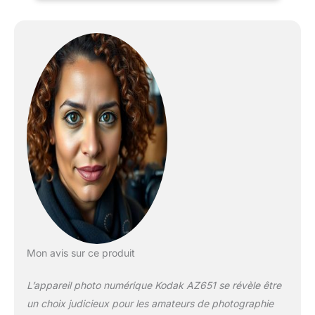
BSI CMOS Résolution
d'image maximale: 5184
x 3888 pixels. La
sensibilité ISO (max):
3200.
Mon avis sur ce produit
L’appareil photo numérique Kodak AZ651 se révèle être
un choix judicieux pour les amateurs de photographie