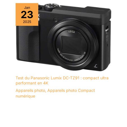
Jan
23
2025
Test du Panasonic Lumix DC-TZ91 : compact ultra
performant en 4K
Appareils photo
,
Appareils photo Compact
numérique