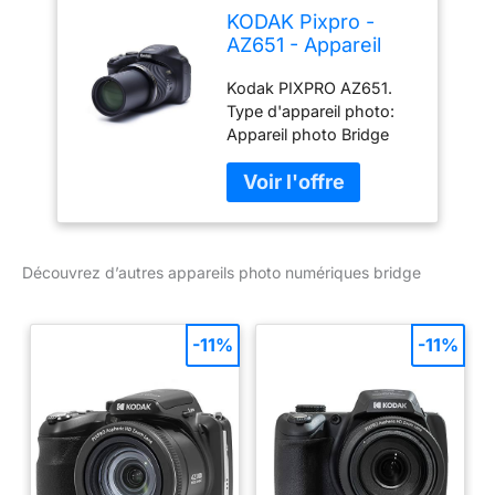
KODAK Pixpro -
AZ651 - Appareil
Photo Bridge
Kodak PIXPRO AZ651.
Numérique 20
Type d'appareil photo:
Mpixels - Noir
Appareil photo Bridge
Mégapixel: 20, 68 MP
Taille du capteur d'image:
1/2.3" Type de capteur:
BSI CMOS Résolution
d'image maximale: 5184
Découvrez d’autres appareils photo numériques bridge
x 3888 pixels. La
sensibilité ISO (max):
3200.
-11%
-11%