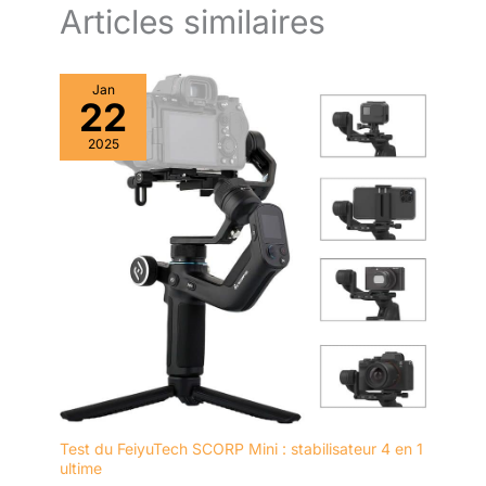
l'application de l'appareil photo
Articles similaires
que vous souhaitez utiliser.
【Voulez-vous une expérience
d'achat plus sécurisée ?】Nous
offrons un remboursement de
Jan
60 jours et 12 mois de service
22
client amical à vie. Ne vous
inquiétez pas des problèmes
après-vente. Si vous avez des
2025
questions, n'hésitez pas à nous
contacter et nous traiterons avec
vous individuellement.
Test du FeiyuTech SCORP Mini : stabilisateur 4 en 1
ultime