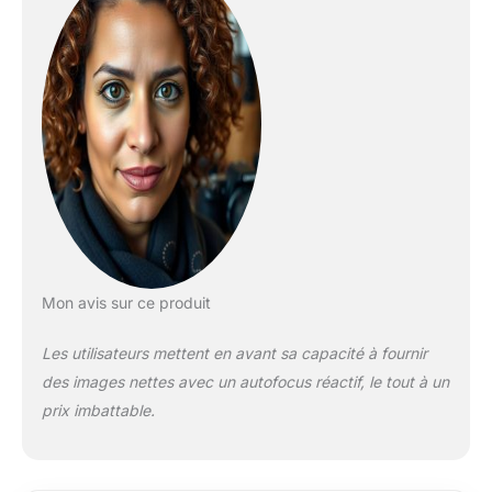
transmission
d'informations EXIF
Équipé d'un moteur
pas à pas STM,
l'objectif vous
apportera une
expérience de mise
au point silencieuse
et fluide ; dispose
d'une interface de
mise à niveau micro
USB du micrologiciel,
vous permettant de
Mon avis sur ce produit
mettre à niveau
l'objectif en ligne
Les utilisateurs mettent en avant sa capacité à fournir
Compatible avec les
des images nettes avec un autofocus réactif, le tout à un
appareils photo
Nikon Z Mount Z50,
prix imbattable.
Z5, Z6, Z7, Z6II, Z7II