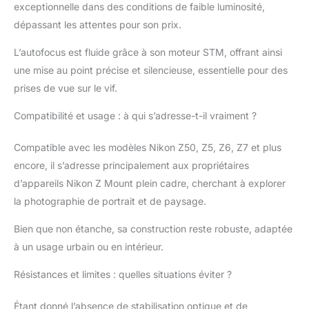
micrologiciel, vous
exceptionnelle dans des conditions de faible luminosité,
permettant de mettre à
dépassant les attentes pour son prix.
niveau l'objectif en
ligne Compatible avec
L’autofocus est fluide grâce à son moteur STM, offrant ainsi
les appareils photo
une mise au point précise et silencieuse, essentielle pour des
Nikon Z Mount Z50,
Z5, Z6, Z7, Z6II, Z7II
prises de vue sur le vif.
Compatibilité et usage : à qui s’adresse-t-il vraiment ?
Compatible avec les modèles Nikon Z50, Z5, Z6, Z7 et plus
encore, il s’adresse principalement aux propriétaires
d’appareils Nikon Z Mount plein cadre, cherchant à explorer
la photographie de portrait et de paysage.
Bien que non étanche, sa construction reste robuste, adaptée
à un usage urbain ou en intérieur.
Résistances et limites : quelles situations éviter ?
Étant donné l’absence de stabilisation optique et de