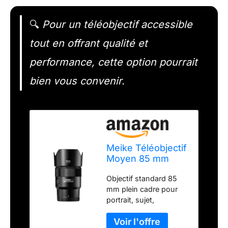
🔍
Pour un téléobjectif accessible
tout en offrant qualité et
performance, cette option pourrait
bien vous convenir.
Meike Téléobjectif
Moyen 85 mm
F1.8 avec Mise au
Objectif standard 85
Point Automatique
mm plein cadre pour
STM Moteur Pas à
portrait, sujet,
Pas Plein Cadre
architecture et
Portrait
photographie de
Compatible avec