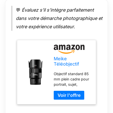
💬
Évaluez s’il s’intègre parfaitement
dans votre démarche photographique et
votre expérience utilisateur.
Meike
Téléobjectif
Moyen 85 mm
Objectif standard 85
F1.8 avec Mise
mm plein cadre pour
au Point
portrait, sujet,
Automatique
architecture et
STM Moteur Pas
photographie de
à Pas Plein
paysage Large
Cadre Portrait
ouverture de f1.8
Compatible avec
avec 9 lames de
Les appareils