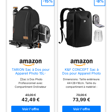
-15%
-8%
organisent batteries,
câbles et petits
accessoires en toute
sécurité. Capacité
extensible 16L avec
fermeture rolltop : La
fermeture rolltop permet
un accès rapide et un
espace supplémentaire
pour vêtements
quotidiens et effets
personnels. Le
compartiment dorsal
TARION Sac à Dos pour
K&F CONCEPT Sac à
dédié accueille
Appareil Photo 15L-
Dos pour Appareil Photo
solidement un ordinateur
Accès Latéral Rapide PC
【Sac à Dos Photo
Dimensions: Taille extérieure:
15"
portable 16 pouces. Une
Professionnel avec
44*28*18cm. Taille du
sangle latérale maintient
Compartiment Ordinateur
compartiment à matériel :
Portable 15"】Les 8 cloisons
40*24*14cm.Capacité : 22L; Ce
un trépied et la sangle
rembourrées et amovibles sont
sac à dos multifonctionnel pour
49,99 €
79,99 €
arrière facilite les
entièrement réorganisables
appareil photo à coque dure est
42,49 €
73,99 €
voyages. Coque avant
pour une protection optimale de
conçu pour différentes marques
votre équipement. Un système
d'appareils photo. Les inserts
rigide et séparateurs
d'attache permet de fixer votre
modulaires amovibles servent