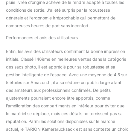
pluie livrée d’origine achève de le rendre adapté à toutes les
conditions plus difficiles,
conditions de sortie. J’ai été surpris par la robustesse
le sac photo comprend
générale et l’ergonomie irréprochable qui permettent de
une housse de pluie
amovible, assurant la
nombreuses heures de port sans inconfort.
protection de l’appareil et
des accessoires même
Performances et avis des utilisateurs
face aux intempéries
extrêmes.
Enfin, les avis des utilisateurs confirment la bonne impression
initiale. Classé 146ème en meilleures ventes dans la catégorie
des sacs photo, il est apprécié pour sa robustesse et sa
gestion intelligente de l’espace. Avec une moyenne de 4,5 sur
5 étoiles sur Amazon.fr, il a su séduire un public large allant
des amateurs aux professionnels confirmés. De petits
ajustements pourraient encore être apportés, comme
l’amélioration des compartiments en intérieur pour éviter que
le matériel se déplace, mais ces détails ne ternissent pas sa
réputation. Parmi les solutions disponibles sur le marché
actuel, le TARION Kamerarucksack est sans conteste un choix