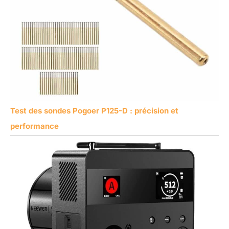
Test des sondes Pogoer P125-D : précision et
performance