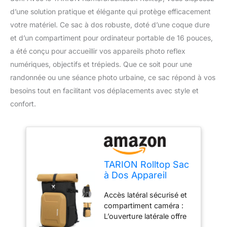
d’une solution pratique et élégante qui protège efficacement
votre matériel. Ce sac à dos robuste, doté d’une coque dure
et d’un compartiment pour ordinateur portable de 16 pouces,
a été conçu pour accueillir vos appareils photo reflex
numériques, objectifs et trépieds. Que ce soit pour une
randonnée ou une séance photo urbaine, ce sac répond à vos
besoins tout en facilitant vos déplacements avec style et
confort.
TARION Rolltop Sac
à Dos Appareil
Photo - Grand Sac
Accès latéral sécurisé et
Photo avec
compartiment caméra :
Compartiment
L’ouverture latérale offre
Ordinateur 16
un accès rapide et