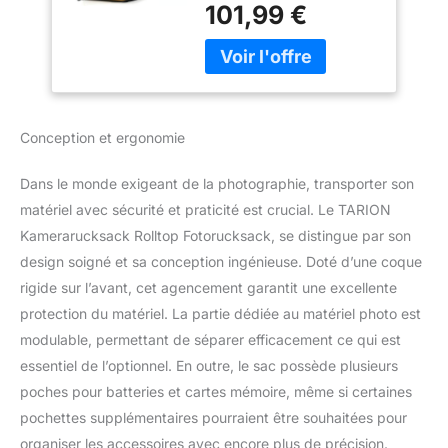
Pouces et Accès
101,99 €
pratique à votre
Latéral Rapide - Sac
équipement. Le
Photographie DSLR
compartiment avant
Urbain avec Housse
comprend une poche
Imperméable
filet anti-chute pouvant
Support Trépied
contenir jusqu’à 1 caméra
Doré XH
Conception et ergonomie
et 5 objectifs. Des
poches intérieures
Dans le monde exigeant de la photographie, transporter son
supplémentaires
organisent batteries,
matériel avec sécurité et praticité est crucial. Le TARION
câbles et petits
Kamerarucksack Rolltop Fotorucksack, se distingue par son
accessoires en toute
design soigné et sa conception ingénieuse. Doté d’une coque
sécurité. Capacité
rigide sur l’avant, cet agencement garantit une excellente
extensible 16L avec
protection du matériel. La partie dédiée au matériel photo est
fermeture rolltop : La
fermeture rolltop permet
modulable, permettant de séparer efficacement ce qui est
un accès rapide et un
essentiel de l’optionnel. En outre, le sac possède plusieurs
espace supplémentaire
poches pour batteries et cartes mémoire, même si certaines
pour vêtements
pochettes supplémentaires pourraient être souhaitées pour
quotidiens et effets
personnels. Le
organiser les accessoires avec encore plus de précision.