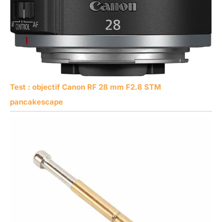
Test : objectif Canon RF 28 mm F2.8 STM
pancakescape