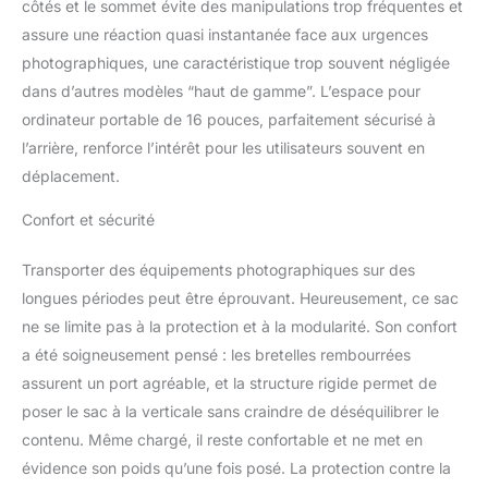
côtés et le sommet évite des manipulations trop fréquentes et
photo et objectifs en
déplacement. Confort et
assure une réaction quasi instantanée face aux urgences
soutien dorsal
photographiques, une caractéristique trop souvent négligée
ergonomique : Doté de
dans d’autres modèles “haut de gamme”. L’espace pour
bretelles rembourrées et
ordinateur portable de 16 pouces, parfaitement sécurisé à
d’un panneau arrière
respirant, le design
l’arrière, renforce l’intérêt pour les utilisateurs souvent en
ergonomique réduit la
déplacement.
fatigue lors d’utilisations
prolongées. La sangle
Confort et sécurité
pectorale réglable répartit
le poids de manière
Transporter des équipements photographiques sur des
équilibrée, améliorant
longues périodes peut être éprouvant. Heureusement, ce sac
confort et stabilité pour
ne se limite pas à la protection et à la modularité. Son confort
le transport de matériel
lourd en extérieur. Tissu
a été soigneusement pensé : les bretelles rembourrées
déperlant et housse de
assurent un port agréable, et la structure rigide permet de
pluie incluse : La coque
poser le sac à la verticale sans craindre de déséquilibrer le
externe est conçue dans
contenu. Même chargé, il reste confortable et ne met en
un matériau déperlant
protégeant efficacement
évidence son poids qu’une fois posé. La protection contre la
le contenu. Pour des