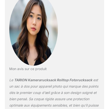
supplémentaires
organisent batteries,
câbles et petits
accessoires en toute
sécurité. Capacité
extensible 16L avec
fermeture rolltop : La
fermeture rolltop permet
un accès rapide et un
espace supplémentaire
pour vêtements
quotidiens et effets
personnels. Le
Mon avis sur ce produit
compartiment dorsal
dédié accueille
Le
TARION Kamerarucksack Rolltop Fotorucksack
est
solidement un ordinateur
portable 16 pouces. Une
un sac à dos pour appareil photo qui marque des points
sangle latérale maintient
dès le premier coup d’œil grâce à son design soigné et
un trépied et la sangle
bien pensé. Sa coque rigide assure une protection
arrière facilite les
optimale aux équipements sensibles, et bien qu’il puisse
voyages. Coque avant