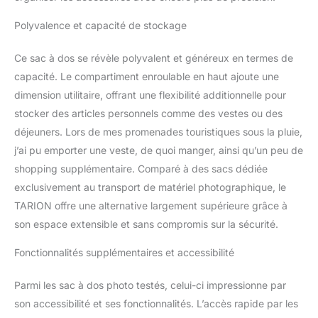
compartiment dorsal
dédié accueille
Polyvalence et capacité de stockage
solidement un ordinateur
portable 16 pouces. Une
Ce sac à dos se révèle polyvalent et généreux en termes de
sangle latérale maintient
capacité. Le compartiment enroulable en haut ajoute une
un trépied et la sangle
dimension utilitaire, offrant une flexibilité additionnelle pour
arrière facilite les
stocker des articles personnels comme des vestes ou des
voyages. Coque avant
rigide et séparateurs
déjeuners. Lors de mes promenades touristiques sous la pluie,
renforcés : La façade est
j’ai pu emporter une veste, de quoi manger, ainsi qu’un peu de
équipée d’un panneau
shopping supplémentaire. Comparé à des sacs dédiée
EVA rigide associé à des
exclusivement au transport de matériel photographique, le
séparateurs internes
épaissis pour protéger
TARION offre une alternative largement supérieure grâce à
efficacement votre
son espace extensible et sans compromis sur la sécurité.
matériel. Cette
conception à double
Fonctionnalités supplémentaires et accessibilité
protection limite les
chocs et l’usure,
Parmi les sac à dos photo testés, celui-ci impressionne par
garantissant une sécurité
son accessibilité et ses fonctionnalités. L’accès rapide par les
accrue pour appareils