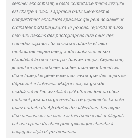
rigide et séparateurs
sembler encombrant, il reste confortable même lorsqu’il
renforcés : La façade est
est chargé à bloc. J’apprécie particulièrement le
équipée d’un panneau
compartiment enroulable spacieux qui peut accueillir un
EVA rigide associé à des
ordinateur portable jusqu’à 16 pouces, répondant aussi
séparateurs internes
épaissis pour protéger
bien aux besoins des photographes qu’à ceux des
efficacement votre
nomades digitaux. Sa structure robuste et bien
matériel. Cette
rembourrée inspire une grande confiance, et son
conception à double
étanchéité le rend idéal par tous les temps. Cependant,
protection limite les
chocs et l’usure,
je déplore que certaines poches pourraient bénéficier
garantissant une sécurité
d’une taille plus généreuse pour éviter que des objets se
accrue pour appareils
déplacent à l’intérieur. Malgré cela, sa grande
photo et objectifs en
modularité et l’accessibilité qu’il offre en font un choix
déplacement. Confort et
pertinent pour un large éventail d’équipements. La note
soutien dorsal
ergonomique : Doté de
quasi parfaite de 4,5 étoiles des utilisateurs témoigne
bretelles rembourrées et
d’un consensus : ce sac, à la fois fonctionnel et élégant,
d’un panneau arrière
est une option de choix pour quiconque cherche à
respirant, le design
conjuguer style et performance.
ergonomique réduit la