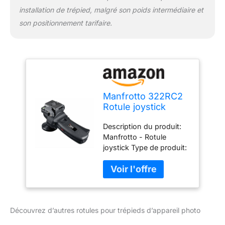
installation de trépied, malgré son poids intermédiaire et
son positionnement tarifaire.
Manfrotto 322RC2
Rotule joystick
Magnesium Plateau
Description du produit:
rapide Poignée
Manfrotto - Rotule
avec levier de
joystick Type de produit:
blocage Charge
Accessoires appareil
maximale : 8kg
photo numérique
Poids:0,7 kg Charge
admissible:8 kg
Hauteur:10,3 cm
Découvrez d’autres rotules pour trépieds d’appareil photo