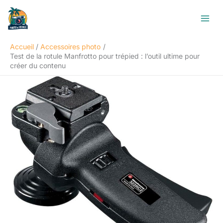
Aller
R
au
e
contenu
c
Accueil
Accessoires photo
h
Test de la rotule Manfrotto pour trépied : l’outil ultime pour
e
créer du contenu
r
c
h
e
r