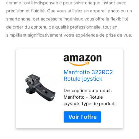
comme l’outil indispensable pour saisir chaque instant avec
précision et fluidité. Que vous utilisiez un appareil photo ou un
smartphone, cet accessoire ingénieux vous offre la flexibilité
de créer du contenu de qualité professionnelle, tout en
simplifiant significativement votre expérience de prise de vue.
Manfrotto 322RC2
Rotule joystick
Magnesium Plateau
Description du produit:
rapide Poignée
Manfrotto - Rotule
avec levier de
joystick Type de produit:
blocage Charge
Accessoires appareil
maximale : 8kg
photo numérique
Poids:0,7 kg Charge
admissible:8 kg
Hauteur:10,3 cm