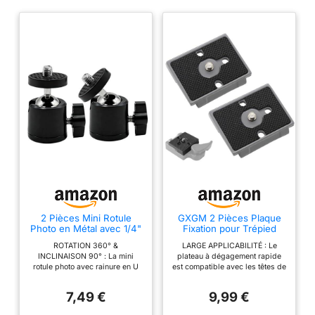
2 Pièces Mini Rotule
GXGM 2 Pièces Plaque
Photo en Métal avec 1/4"
Fixation pour Trépied
Rotule de Fixation
Universelle,Support
ROTATION 360° &
LARGE APPLICABILITÉ : Le
Appareil Photo,
INCLINAISON 90° : La mini
plateau à dégagement rapide
Compatible avec
rotule photo avec rainure en U
est compatible avec les têtes de
Manfrotto 200PL-14
permet une rotation horizontale
trépied MFTO dotées du
Plaque，pour Rotule De
à 360° et une inclinaison
système de connexion rapide
Trépied D'Appareil Photo
7,49 €
9,99 €
verticale à 90°. Les patins anti-
RC2, notamment 322RC2,
(Gris)
rayures assurent une fixation
468MGRC2, XPRO, 498RC2,