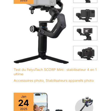
2025
monter directement sur les appareils photo, les flashs, les
lumières LED ou les bras magiques. Quantité suffisante pour
plusieurs configurations d'équipement.
Test du FeiyuTech SCORP Mini : stabilisateur 4 en 1
ultime
Accessoires photo
,
Stabilisateurs appareils photo
Jan
24
2025