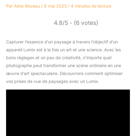
Par
Aline Moreau
/
8 mai 2025
/
4 minutes de lecture
4.8/5 - (6 votes)
Capturer l’essence d’un paysage à travers l’objectif d’un
appareil Lumix est à la fois un art et une science. Avec les
bons réglages et un peu de créativité, n’importe quel
photographe peut transformer une scène ordinaire en une
œuvre d’art spectaculaire. Découvrons comment optimiser
vos prises de vue de paysages avec un Lumix.