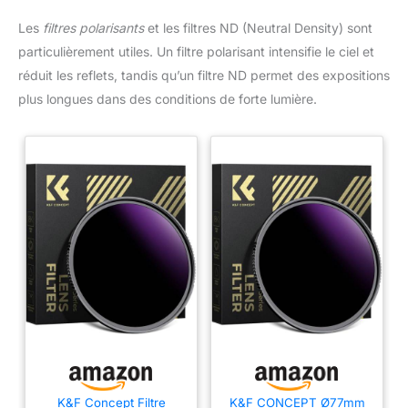
Les
filtres polarisants
et les filtres ND (Neutral Density) sont
particulièrement utiles. Un filtre polarisant intensifie le ciel et
réduit les reflets, tandis qu’un filtre ND permet des expositions
plus longues dans des conditions de forte lumière.
K&F Concept Filtre
K&F CONCEPT Ø77mm