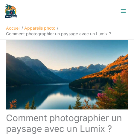
Aller
R
au
e
contenu
c
Accueil
Appareils photo
h
Comment photographier un paysage avec un Lumix ?
e
r
c
h
e
r
Comment photographier un
paysage avec un Lumix ?