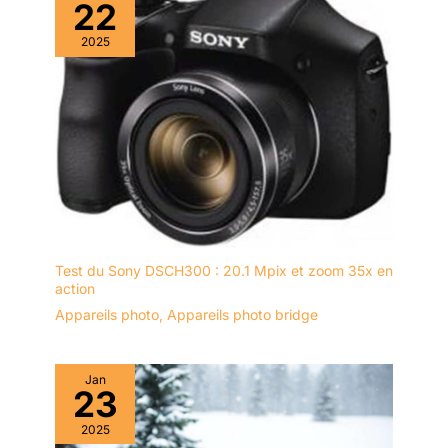
22
2025
Test du Sony DSCH300 : 20.1 Mpix et zoom 35x en
action
Appareils photo
,
Appareils photo bridge
Jan
23
2025