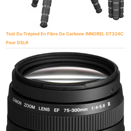
Test Du Trépied En Fibre De Carbone INNOREL GT324C
Pour DSLR