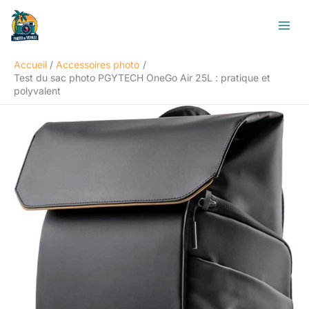
Aller
R
au
e
contenu
c
Accueil
Accessoires photo
h
Test du sac photo PGYTECH OneGo Air 25L : pratique et
e
polyvalent
r
c
h
e
r