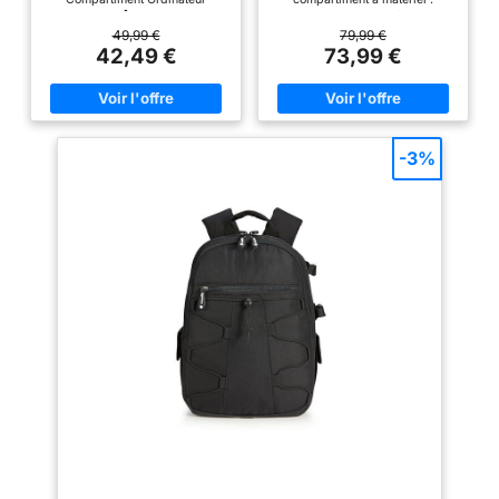
Portable 15"】Les 8 cloisons
40*24*14cm.Capacité : 22L; Ce
rembourrées et amovibles sont
sac à dos multifonctionnel pour
49,99 €
79,99 €
entièrement réorganisables
appareil photo à coque dure est
42,49 €
73,99 €
pour une protection optimale de
conçu pour différentes marques
votre équipement. Un système
d'appareils photo. Les inserts
d'attache permet de fixer votre
modulaires amovibles servent
trépied au fond du sac.
de séparateurs individuels pour
【Grande Capacité 15L】Ce sac
différents appareils photo,
professionnel peut contenir 1
flashs et objectifs. La poche
-3%
appareil, 6 objectifs et 1 flash.
arrière est un compartiment
Une poche zippée en mesh à
pour ordinateur portable
l'intérieur range vos
pouvant accueillir des
accessoires, iPad ou autres
ordinateurs portables jusqu'à
tablettes. Les poches latérales
15,6 pouces Sac à dos photo de
en mesh extensible accueillent
grande capacité: Étui pour
une bouteille ou un parapluie.
appareil photo avec 2 poches
【Sac à Dos Photo Léger et
internes pour accessoires
Compact】Dimensions : 41 x
permettant de ranger les
31,5 x 16,5 cm pour seulement
câbles, les cartes SD et la
1kg. Son poids léger en fait un
banque d'alimentation. 1 poche
compagnon idéal pour explorer
zippée cachée à l'arrière pour
la ville. Il respecte les normes
votre téléphone, votre
de bagage cabine de la plupart
portefeuille et d'autres petits
des compagnies aériennes.
objets que vous devez garder.
【Protection Tous Temps et
Le support de trépied est
Durabilité】Equipé d'une
équipé d'une sangle sécurisée
housse de pluie imperméable.
sur un côté du sac. 1 poche de
Les bretelles rembourrées et
l'autre côté permet de ranger un
ajustables, ainsi que le dos
parapluie ou une bouteille d'eau