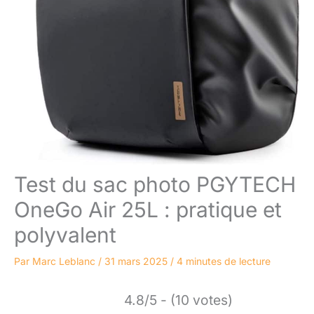
Test du sac photo PGYTECH
OneGo Air 25L : pratique et
polyvalent
Par
Marc Leblanc
/
31 mars 2025
/
4 minutes de lecture
4.8/5 - (10 votes)