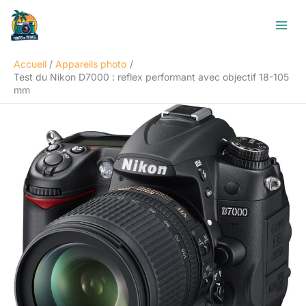
Aller
R
au
e
contenu
c
Accueil
Appareils photo
h
Test du Nikon D7000 : reflex performant avec objectif 18-105
e
mm
r
c
h
e
r