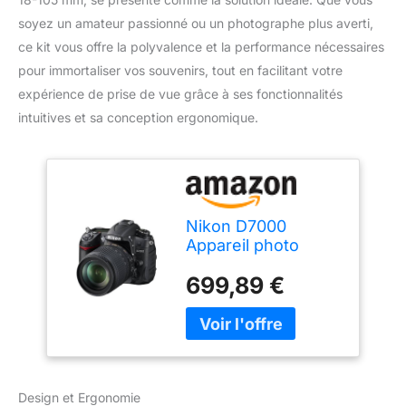
soyez un amateur passionné ou un photographe plus averti,
ce kit vous offre la polyvalence et la performance nécessaires
pour immortaliser vos souvenirs, tout en facilitant votre
expérience de prise de vue grâce à ses fonctionnalités
intuitives et sa conception ergonomique.
Nikon D7000
Appareil photo
numérique Réflex
699,89 €
16,2 Mpix Kit Boîtier
+ Objectif AF-S
DXVR 18-105 Mm
Noir
Design et Ergonomie