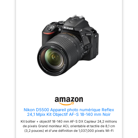
autofocus permanent, SYSTÈME
COMPACT Pesant seulement
410 g (boîtier uniquement) Kit
D3400 + AF-P DX 18-55 non VR
boitier et optique Il y a un guide
d'utlisation sur le site- web
CONNECTIVITÉ SIMPLE
Démarquez-vous en partageant
desphotos de haute qualité là
où tout le monde publie des
photos prisesavec un
smartphone. Utilisez le
SNAPBRIDGE LES JOIES DU D-
MOVIE Simple à utiliser, la
fonction D-Movieenregistre des
séquences vidéo en Full HD à
des cadences allantjusqu‘à
50p/60p avec autofocus
permanent, SYSTÈME
COMPACT Pesant seulement
410 g (boîtier uniquement) Kit
D3400 + AF-P DX 18-55 non VR
boitier et optique
Nikon D5500 Appareil photo numérique Reflex
24,1 Mpix Kit Objectif AF-S 18-140 mm Noir
Kit boîtier + objectif 18-140 mm AF-S DX Capteur 24,2 millions
de pixels Grand moniteur ACL orientable et tactile de 8,1 cm
(3,2 pouces) et d'une définition de 1,037,000 pixels Wi-Fi
intégré Plage de sensibilités de 100 à 25 600 ISO