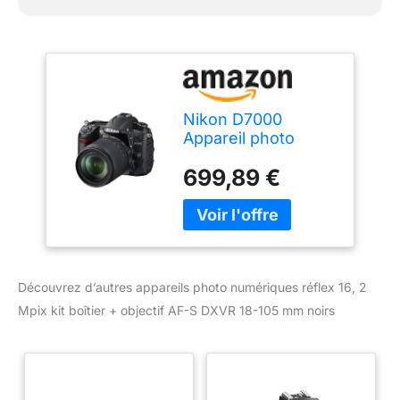
Nikon D7000
Appareil photo
numérique Réflex
699,89 €
16,2 Mpix Kit Boîtier
+ Objectif AF-S
DXVR 18-105 Mm
Noir
Découvrez d’autres appareils photo numériques réflex 16, 2
Mpix kit boîtier + objectif AF-S DXVR 18-105 mm noirs