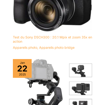
Test du Sony DSCH300 : 20.1 Mpix et zoom 35x en
action
Appareils photo
,
Appareils photo bridge
Jan
22
2025