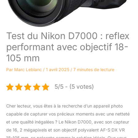
Test du Nikon D7000 : reflex
performant avec objectif 18-
105 mm
Par
Marc Leblanc
/
1 avril 2025
/
7 minutes de lecture
5/5 - (5 votes)
Cher lecteur, vous êtes à la recherche d’un appareil photo
capable de capturer vos précieux moments avec une netteté
et une qualité inégalées ? Le Nikon D7000, avec son capteur
de 16, 2 mégapixels et son objectif polyvalent AF-S DX VR
18-105 mm, se présente comme la solution idéale. Que vous