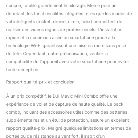
iPhone 13 mini, iPhone
conçue, facilite grandement le pilotage. Même pour un
13, iPhone 12 Pro, iPhone
débutant, les fonctionnalités intégrées telles que les modes de
12 Pro Max, iPhone 12
vol intelligents (rocket, dronie, circle, helix) permettent de
mini, iPhone 12, iPhone 11
Pro, iPhone 11 Pro Max,
réaliser des vidéos dignes de professionnels. L’installation
iPhone 11, iPhone SE (2e
rapide et la connexion aisée au smartphone grâce à la
génération), iPhone XS,
technologie Wi-Fi garantissent une mise en route sans prise
iPhone XS Max, iPhone
de tête. Cependant, notre préconisation, vérifier la
XR, iPhone X, iPhone 8,
compatibilité de l’appareil avec votre smartphone pour éviter
iPhone 8 Plus, iPhone 7,
iPhone 7 Plus, iPhone 6s,
toute déception.
iPhone 6s Plus, iPhone
SE (1ère génération)
Rapport qualité-prix et conclusion
Compatibilité: Modèles
d'iPad: iPad mini (5e
À un prix compétitif, le DJI Mavic Mini Combo offre une
génération), iPad mini 4,
expérience de vol et de capture de haute qualité. Le pack
iPad mini 3, iPad mini 2
combo, incluant des accessoires utiles comme des batteries
supplémentaires et un étui de protection, assure un excellent
rapport qualité-prix. Malgré quelques limitations en termes de
portée ou de résistance au vent fort, il s’agit d’un