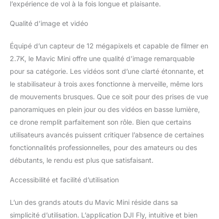
l’expérience de vol à la fois longue et plaisante.
télécommande, 3x
hélices de rechange, 2x
Qualité d’image et vidéo
câble micro USB, câble
de télécommande (micro
Équipé d’un capteur de 12 mégapixels et capable de filmer en
USB, USB-C, Lightning),
2.7K, le Mavic Mini offre une qualité d’image remarquable
clé de rechange Déroulé :
160 à 202 à 55 mm (L-W-
pour sa catégorie. Les vidéos sont d’une clarté étonnante, et
H) Système
le stabilisateur à trois axes fonctionne à merveille, même lors
d'exploitation requis: iOS
de mouvements brusques. Que ce soit pour des prises de vue
v10.0 ou version
panoramiques en plein jour ou des vidéos en basse lumière,
ultérieure Android v6.0
ou version ultérieure Le
ce drone remplit parfaitement son rôle. Bien que certains
chargeur USB DJI 18 W
utilisateurs avancés puissent critiquer l’absence de certaines
chargera complètement
fonctionnalités professionnelles, pour des amateurs ou des
une batterie de vol
débutants, le rendu est plus que satisfaisant.
intelligente DJI Mavic
Mini en 90 minutes (ou
Accessibilité et facilité d’utilisation
les trois en 4,5 heures)
Compatibilité: Modèles
L’un des grands atouts du Mavic Mini réside dans sa
d'iPhone: iPhone 13 Pro,
iPhone 13 Pro Max,
simplicité d’utilisation. L’application DJI Fly, intuitive et bien