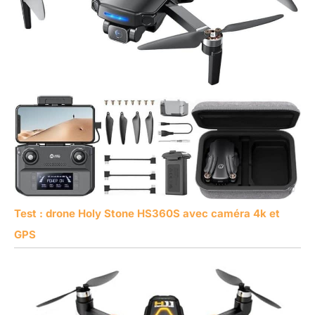
Test : drone Holy Stone HS360S avec caméra 4k et
GPS