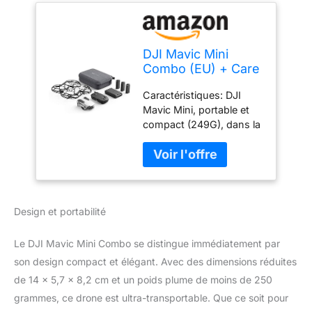
DJI Mavic Mini
Combo (EU) + Care
Refresh - Drone
Caractéristiques: DJI
Ultra-Léger et Ultra-
Mavic Mini, portable et
Transportable,
compact (249G), dans la
Autonomie de 30
classe de poids la plus
Minutes, Distance
basse et la plus sûre des
de Transmission de
drones. Une charge
2 km, Vidéo HD
complète garantit 30
2.7K, Couvre une
minutes de vol Cardan: le
Grande Variété
Design et portabilité
Mavic Mini permet des
d'Accidents
photos aériennes 12MP
et des vidéos 2.7K Quad
Le DJI Mavic Mini Combo se distingue immédiatement par
HD. Le cardan motorisé à
son design compact et élégant. Avec des dimensions réduites
3 axes assure une
de 14 x 5,7 x 8,2 cm et un poids plume de moins de 250
stabilité supérieure de
grammes, ce drone est ultra-transportable. Que ce soit pour
l'appareil photo et une