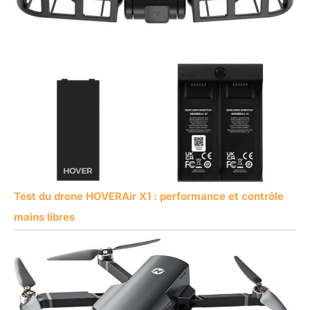
Test du drone HOVERAir X1 : performance et contrôle
mains libres