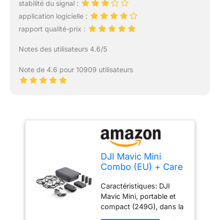
stabilité du signal :
application logicielle :
rapport qualité-prix :
Notes des utilisateurs 4.6/5
Note de 4.6 pour 10909 utilisateurs
DJI Mavic Mini
Combo (EU) + Care
Refresh - Drone
Caractéristiques: DJI
Ultra-Léger et Ultra-
Mavic Mini, portable et
Transportable,
compact (249G), dans la
Autonomie de 30
classe de poids la plus
Minutes, Distance