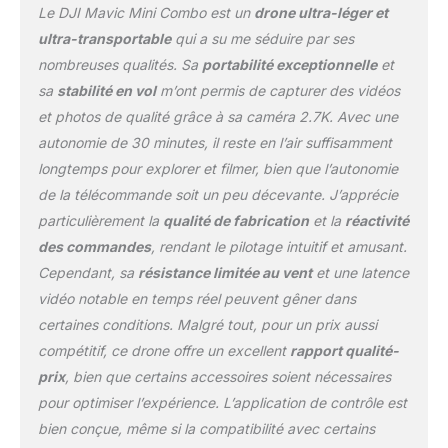
l'application DJI Fly vous
Le DJI Mavic Mini Combo est un
drone ultra-léger et
permet de créer des
ultra-transportable
qui a su me séduire par ses
séquences vidéo en
nombreuses qualités. Sa
portabilité exceptionnelle
et
quelques clics. Il
sa
stabilité en vol
m’ont permis de capturer des vidéos
comprend également le
tutoriel de vol, une
et photos de qualité grâce à sa caméra 2.7K. Avec une
fonction qui facilite
autonomie de 30 minutes, il reste en l’air suffisamment
l'utilisation intuitive du
longtemps pour explorer et filmer, bien que l’autonomie
Mavic Mini Contenu:
de la télécommande soit un peu décevante. J’apprécie
protection de la caméra,
3x batterie de vol
particulièrement la
qualité de fabrication
et la
réactivité
intelligente,
des commandes
, rendant le pilotage intuitif et amusant.
télécommande, 3x
Cependant, sa
résistance limitée au vent
et une latence
hélices de rechange, 2x
vidéo notable en temps réel peuvent gêner dans
câble micro USB, câble
de télécommande (micro
certaines conditions. Malgré tout, pour un prix aussi
USB, USB-C, Lightning),
compétitif, ce drone offre un excellent
rapport qualité-
clé de rechange Déroulé :
prix
, bien que certains accessoires soient nécessaires
160 à 202 à 55 mm (L-W-
pour optimiser l’expérience. L’application de contrôle est
H) Système
d'exploitation requis: iOS
bien conçue, même si la compatibilité avec certains