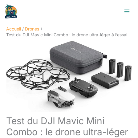
Aller
R
au
e
contenu
c
Accueil
Drones
h
Test du DJI Mavic Mini Combo : le drone ultra-léger à l’essai
e
r
c
h
e
r
Test du DJI Mavic Mini
Combo : le drone ultra-léger