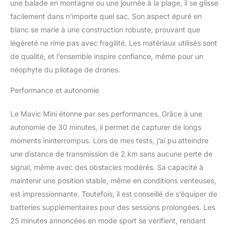
prise de vue plus fluide
une balade en montagne ou une journée à la plage, il se glisse
Commande à distance:
facilement dans n’importe quel sac. Son aspect épuré en
La radiocommande
blanc se marie à une construction robuste, prouvant que
permet une liaison vidéo
légèreté ne rime pas avec fragilité. Les matériaux utilisés sont
HD jusqu'à une distance
de 2 km. Des sticks de
de qualité, et l’ensemble inspire confiance, même pour un
commande amovibles
néophyte du pilotage de drones.
peuvent être placées à
l'intérieur de la
Performance et autonomie
radiocommande Fly App:
l'application DJI Fly vous
Le Mavic Mini étonne par ses performances. Grâce à une
permet de créer des
autonomie de 30 minutes, il permet de capturer de longs
séquences vidéo en
moments ininterrompus. Lors de mes tests, j’ai pu atteindre
quelques clics. Il
comprend également le
une distance de transmission de 2 km sans aucune perte de
tutoriel de vol, une
signal, même avec des obstacles modérés. Sa capacité à
fonction qui facilite
maintenir une position stable, même en conditions venteuses,
l'utilisation intuitive du
est impressionnante. Toutefois, il est conseillé de s’équiper de
Mavic Mini Contenu:
protection de la caméra,
batteries supplémentaires pour des sessions prolongées. Les
3x batterie de vol
25 minutes annoncées en mode sport se vérifient, rendant
intelligente,