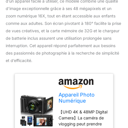
d’un appareil facile à utiliser, ce modèle combine une qualité
d’image exceptionnelle grâce à ses 48 mégapixels et un
zoom numérique 16X, tout en étant accessible aux enfants
comme aux adultes. Son écran pivotant à 180° facilite la prise
de vues créatives, et la carte mémoire de 32G et le chargeur
de batterie inclus assurent une utilisation prolongée sans
interruption. Cet appareil répond parfaitement aux besoins
des passionnés de photographie à la recherche de simplicité
et d’efficacité.
Appareil Photo
Numérique
4K,Caméra
【UHD 4K & 48MP Digital
Vlogging Autofocus
Camera】La caméra de
48MP avec Carte
vlogging peut prendre
Mémoire 32G,Zoom