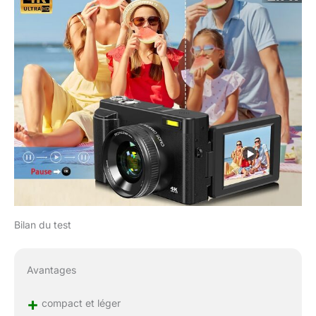
une carte mémoire 32G
et une batterie
supplémentaire pour
vous aider à prendre des
photos sans vous
soucier de
l'alimentation.Le petit
appareil photo
numérique est conçu
pour les amateurs. Le
fonctionnement simple
et pratique en fait un
appareil photo idéal pour
les débutants, les
enfants, les adolescents,
Bilan du test
les étudiants, les
personnes âgées pour
prendre des photos et
Avantages
filmer.Si vous avez des
questions, veuillez nous
+
compact et léger
envoyer un message,