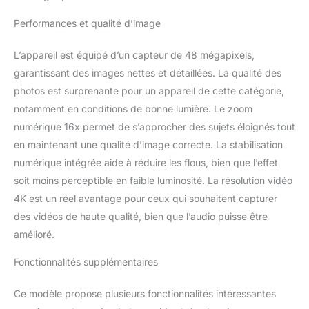
en continu. 【Upgrade
Performances et qualité d’image
Autofocus Function】
Cet appareil photo est
L’appareil est équipé d’un capteur de 48 mégapixels,
doté d'une fonction
autofocus. En mode
garantissant des images nettes et détaillées. La qualité des
photo, appuyez
photos est surprenante pour un appareil de cette catégorie,
doucement sur le bouton
notamment en conditions de bonne lumière. Le zoom
de prise de vue pour
numérique 16x permet de s’approcher des sujets éloignés tout
maintenir l'appareil
immobile. l'appareil
en maintenant une qualité d’image correcte. La stabilisation
photo numérique fera la
numérique intégrée aide à réduire les flous, bien que l’effet
mise au point
soit moins perceptible en faible luminosité. La résolution vidéo
automatiquement à ce
4K est un réel avantage pour ceux qui souhaitent capturer
moment-là.lorsque vous
des vidéos de haute qualité, bien que l’audio puisse être
voyez le cadre de mise
au point sur l'écran
amélioré.
passer du jaune au vert,
cela signifie que la mise
Fonctionnalités supplémentaires
au point est terminée,
puis appuyez fermement
Ce modèle propose plusieurs fonctionnalités intéressantes
sur le bouton de prise de