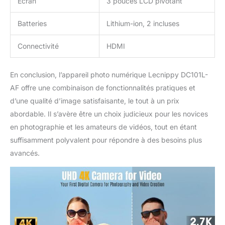
Écran
3 pouces LCD pivotant
l'enregistrement en
appuyant sur le bouton
Batteries
Lithium-ion, 2 incluses
d'alimentation de la
caméra.Cette caméra
Connectivité
HDMI
numérique de vlogging
est livrée avec une
batterie lithium-ion de
En conclusion, l’appareil photo numérique Lecnippy DC101L-
1600 mAh et prend en
AF offre une combinaison de fonctionnalités pratiques et
charge l'enregistrement
d’une qualité d’image satisfaisante, le tout à un prix
pendant la charge, ce qui
abordable. Il s’avère être un choix judicieux pour les novices
vous permet de vous
brancher sur le courant
en photographie et les amateurs de vidéos, tout en étant
alternatif ou sur une
suffisamment polyvalent pour répondre à des besoins plus
banque d'alimentation
avancés.
pour la charge en vue
d'une utilisation
continue. 【Surprise】
Cette caméra compacte
de 5*3*2(IN) est si
légère et portable. Nous
vous offrons également