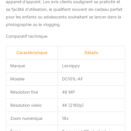
appareil d’appoint. Les avis clients soulignent sa praticité et
et ne vous inquiétez pas,
même si vous devez
sa facilité d’utilisation, le qualifiant souvent de cadeau parfait
enregistrer pendant une
pour les enfants ou adolescents souhaitant se lancer dans la
longue période, ce
photographie ou le vlogging.
caméscope peut être
rechargé pendant
Comparatif technique
l'enregistrement vidéo.
Vous pouvez également
sortir la vidéo à l'aide du
Caractéristique
Détails
câble HDMI. 【Pause et
enregistrement pendant
Marque
Lecnippy
le chargement】Ces
caméras numériques 4K
Modèle
DC101L-AF
disposent d'une
excellente fonction de
Résolution fixe
48 MP
pause qui vous permet
de poursuivre
Résolution vidéo
4K (2160p)
l'enregistrement dans le
même fichier sans en
Zoom numérique
16x
redémarrer un nouveau.
Il suffit de mettre en
pause ou de redémarrer