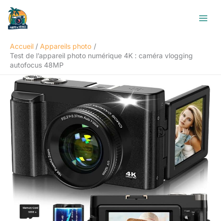
Aller
R
au
e
contenu
c
Accueil
Appareils photo
h
Test de l’appareil photo numérique 4K : caméra vlogging
e
autofocus 48MP
r
c
h
e
r