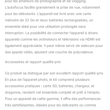
pour les amateurs de photographie et de vlogging.
vue pour prendre la
L’autofocus facilite grandement la prise de vue, notamment
photo en cours.
(maintenez l'appareil
pour les débutants. L’appareil est livré avec une carte
photo immobile pendant
mémoire de 32 Go et deux batteries rechargeables, un
ce processus et ne
ensemble idéal pour une utilisation prolongée sans
relâchez pas le bouton
interruption. La possibilité de connecter l’appareil à divers
de prise de vue).
appareils comme les ordinateurs et télévisions via HDMI est
【Webcam and HDMI
Function】Cette caméra
également appréciable. Il peut même servir de webcam pour
vidéo peut être utilisée
des appels vidéo, ajoutant une couche de polyvalence.
comme caméra PC en
connectant le PC avec
Accessoires et rapport qualité-prix
un câble USB, en
choisissant le "Mode
Ce produit se distingue par son excellent rapport qualité-prix.
caméra" afin de profiter
En plus de l’appareil photo, le kit comprend plusieurs
du chat vidéo sur Skype,
ou de la diffusion en
accessoires pratiques : carte SD, batteries, chargeur, et
direct sur les médias
dragonne, rendant cet ensemble complet et prêt à l’emploi.
sociaux tels que
Pour un appareil de cette gamme, il offre des performances
Facebook, YouTube.
très satisfaisantes, idéales pour les débutants ou comme
Utilisez le câble USB 2.0