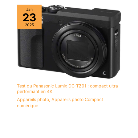
pour la charge en vue
d'une utilisation
Jan
23
continue. 【Surprise】
Cette caméra compacte
2025
de 5*3*2(IN) est si
légère et portable. Nous
vous offrons également
une carte mémoire 32G
et une batterie
supplémentaire pour
vous aider à prendre des
photos sans vous
soucier de
Test du Panasonic Lumix DC-TZ91 : compact ultra
l'alimentation.Le petit
performant en 4K
appareil photo
numérique est conçu
Appareils photo
,
Appareils photo Compact
numérique
pour les amateurs. Le
fonctionnement simple
et pratique en fait un
appareil photo idéal pour
les débutants, les
enfants, les adolescents,