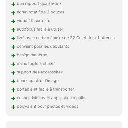
nous vous fournirons la
+
bon rapport qualité-prix
meilleure solution dans
+
écran rotatif de 3 pouces
les 24 heures.
+
vidéo 4K correcte
+
autofocus facile à utiliser
+
livré avec carte mémoire de 32 Go et deux batteries
+
convient pour les débutants
+
design moderne
+
menu facile à utiliser
+
support des accessoires
+
bonne qualité d’image
+
portable et facile à transporter
+
connectivité avec application mobile
+
polyvalent pour photos et vidéos