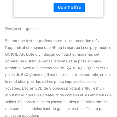
des images de 48MP et
Numérique 16X,
enregistrer des vidéos
écran 3''
avec 4K . L'écran ultra-
180°,Caméra
clair de 3 pouces prend
Numérique
en charge le
Compacte avec
Design et ergonomie
retournement à 180
Chargeur de
degrés, ce qui est facile
Batterie pour Les
pour les selfies.
Enfants, Les
En tant que testeur professionnel, j’ai eu l’occasion d’évaluer
L'appareil photo prend
Adultes
l’appareil photo numérique 4K de la marque Lecnippy, modèle
en charge le zoom
DC101L-AF. Doté d’un design compact et moderne, cet
numérique 16x, ce qui
appareil se distingue par sa légèreté et sa prise en main
est suffisant pour
répondre à vos besoins
agréable. Avec des dimensions de 17,4 x 14,1 x 9,9 cm et un
en matière de photos.
poids de 640 grammes, il est facilement transportable, ce qui
Par rapport aux appareils
le rend idéal pour les sorties photo improvisées ou les
photo traditionnels, il
voyages. L’écran LCD de 3 pouces pivotant à 180° est un
ajoute la fonction selfie,
la fonction pause vidéo,
atout majeur pour les créateurs de contenu et les amateurs de
l'enregistrement pendant
selfies. Sa construction en plastique, bien que moins robuste
la charge,
que certains modèles haut de gamme, reste suffisante pour
l'enregistrement au
un usage quotidien.
ralenti et la prise de vue