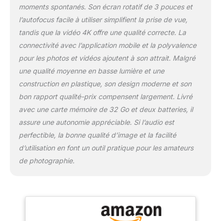
photo, appuyez
moments spontanés. Son écran rotatif de 3 pouces et
doucement sur le bouton
l’autofocus facile à utiliser simplifient la prise de vue,
de prise de vue pour
tandis que la vidéo 4K offre une qualité correcte. La
maintenir l'appareil
connectivité avec l’application mobile et la polyvalence
immobile. l'appareil
photo numérique fera la
pour les photos et vidéos ajoutent à son attrait. Malgré
mise au point
une qualité moyenne en basse lumière et une
automatiquement à ce
construction en plastique, son design moderne et son
moment-là.lorsque vous
bon rapport qualité-prix compensent largement. Livré
voyez le cadre de mise
au point sur l'écran
avec une carte mémoire de 32 Go et deux batteries, il
passer du jaune au vert,
assure une autonomie appréciable. Si l’audio est
cela signifie que la mise
perfectible, la bonne qualité d’image et la facilité
au point est terminée,
d’utilisation en font un outil pratique pour les amateurs
puis appuyez fermement
sur le bouton de prise de
de photographie.
vue pour prendre la
photo en cours.
(maintenez l'appareil
photo immobile pendant
ce processus et ne