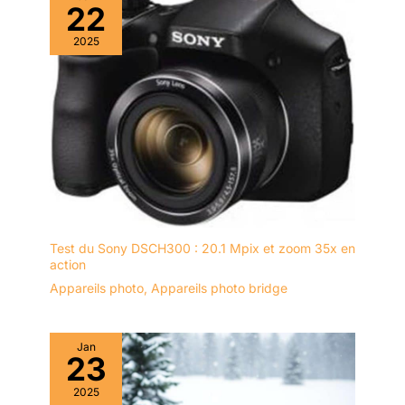
22
2025
Test du Sony DSCH300 : 20.1 Mpix et zoom 35x en
action
Appareils photo
,
Appareils photo bridge
Jan
23
2025