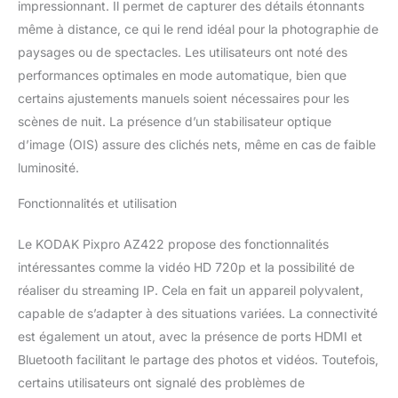
impressionnant. Il permet de capturer des détails étonnants
puissants mais
conviviaux rendent la
même à distance, ce qui le rend idéal pour la photographie de
photographie facile,
paysages ou de spectacles. Les utilisateurs ont noté des
amusante et sans tracas.
performances optimales en mode automatique, bien que
AFFICHAGE - Le KODAK
certains ajustements manuels soient nécessaires pour les
PIXPRO AZ422 possède
un écran LCD 3 pouces
scènes de nuit. La présence d’un stabilisateur optique
avec une capacité de
d’image (OIS) assure des clichés nets, même en cas de faible
460,000 pixels.
luminosité.
CONNECTIVITE -
L'AZ422 dispose d'une
Fonctionnalités et utilisation
connectivité facile avec
des ordinateurs et des
Le KODAK Pixpro AZ422 propose des fonctionnalités
appareils mobiles grâce à
intéressantes comme la vidéo HD 720p et la possibilité de
son port USB et sa
connectivité Wi-Fi.
réaliser du streaming IP. Cela en fait un appareil polyvalent,
capable de s’adapter à des situations variées. La connectivité
est également un atout, avec la présence de ports HDMI et
Bluetooth facilitant le partage des photos et vidéos. Toutefois,
certains utilisateurs ont signalé des problèmes de