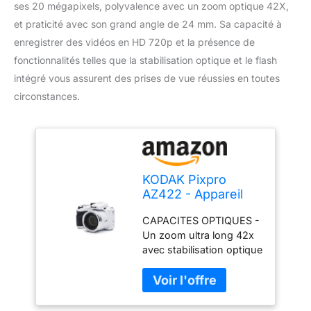
ses 20 mégapixels, polyvalence avec un zoom optique 42X,
et praticité avec son grand angle de 24 mm. Sa capacité à
enregistrer des vidéos en HD 720p et la présence de
fonctionnalités telles que la stabilisation optique et le flash
intégré vous assurent des prises de vue réussies en toutes
circonstances.
KODAK Pixpro
AZ422 - Appareil
Photo Bridge
CAPACITES OPTIQUES -
Numérique 20 MP,
Un zoom ultra long 42x
Zoom Optique 42X,
avec stabilisation optique
Grand Angle 24
de l'image permet de
mm, Video HD
réaliser des gros plans,
720p, OIS, Flash
des panoramas ou des
Intégré, Ecran LCD
vidéos HD d'une clarté
3, Batterie Li-ION -