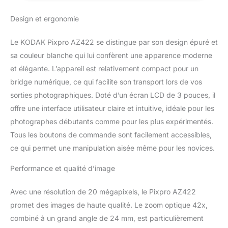
exceptionnelle de 20
Blanc
Design et ergonomie
mégapixels. FACILE À
UTILISER – L'appareil
photo KODAK AZ422,
Le KODAK Pixpro AZ422 se distingue par son design épuré et
simple d'utilisation, est
sa couleur blanche qui lui confèrent une apparence moderne
un cadeau idéal, parfait
et élégante. L’appareil est relativement compact pour un
pour capturer des
bridge numérique, ce qui facilite son transport lors de vos
photos rétro classiques
lors de tout événement
sorties photographiques. Doté d’un écran LCD de 3 pouces, il
et créer des souvenirs
offre une interface utilisateur claire et intuitive, idéale pour les
durables, livré avec une
photographes débutants comme pour les plus expérimentés.
carte SDHC Kodak 32GB
Tous les boutons de commande sont facilement accessibles,
UHS-I U1 V10. AUTRES
FONCTIONNALITES -
ce qui permet une manipulation aisée même pour les novices.
L'appareil dispose
Performance et qualité d’image
d'autres fonctions tels
que la scène
automatique, le suivi
Avec une résolution de 20 mégapixels, le Pixpro AZ422
d'objet, les fonctions de
promet des images de haute qualité. Le zoom optique 42x,
post-montage et une
combiné à un grand angle de 24 mm, est particulièrement
foule de paramètres