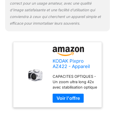
correct pour un usage amateur, avec une qualité
connectivité facile avec
des ordinateurs et des
d’image satisfaisante et une facilité d’utilisation qui
appareils mobiles grâce à
conviendra à ceux qui cherchent un appareil simple et
son port USB et sa
efficace pour immortaliser leurs souvenirs.
connectivité Wi-Fi.
KODAK Pixpro
AZ422 - Appareil
Photo Bridge
CAPACITES OPTIQUES -
Numérique 20 MP,
Un zoom ultra long 42x
Zoom Optique 42X,
avec stabilisation optique
Grand Angle 24
de l'image permet de
mm, Video HD
réaliser des gros plans,
720p, OIS, Flash
des panoramas ou des
Intégré, Ecran LCD
vidéos HD d'une clarté
3, Batterie Li-ION -
exceptionnelle de 20
Blanc