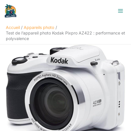
Aller
R
au
e
contenu
c
Accueil
Appareils photo
h
Test de l’appareil photo Kodak Pixpro AZ422 : performance et
e
polyvalence
r
c
h
e
r