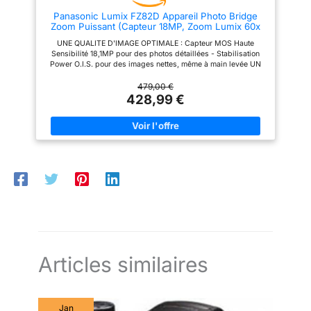
Panasonic Lumix FZ82D Appareil Photo Bridge
Zoom Puissant (Capteur 18MP, Zoom Lumix 60x
F2.8-5.9, Grand Angle 20mm, Viseur OLED, Ecran
UNE QUALITE D'IMAGE OPTIMALE : Capteur MOS Haute
Tactile, Vidéo 4K, Stabilisation) Noir
Sensibilité 18,1MP pour des photos détaillées - Stabilisation
Power O.I.S. pour des images nettes, même à main levée UN
OBJECTIF ULTRA POLYVALENT : Zoom Lumix ultra puissant
60x avec grand angle 20mm (20-1200mm) pour aller au plus
479,00 €
près du sujet - Ouverture F2.8 - 5.9 pour des photos
428,99 €
lumineuses DES FONCTIONS EXPERTES : Vidéo 4K 30p/Vidéo
Full HD 60p - Photo 4K pour réaliser une rafale de 30 i/s et
capturer l'instant parfait - Fonction Post Focus afin de vous
concentrer sur la prise de vue et faire la mise au point plus tard
UNE RAPIDITE ULTIME : Rafale 6 i/s (AFC) et 10 i/s (AFS) -
Autofocus ultra rapide DFD 49 collimateurs UNE UTILISATION
INTUITIVE : Viseur OLED 2360K points (grossissement env.
0.74x) pour un cadrage confortable et précis - Écran LCD 3.0“
1840K pts tactile - Autonomie 300 photos environ - Flash
intégré
Articles similaires
Jan