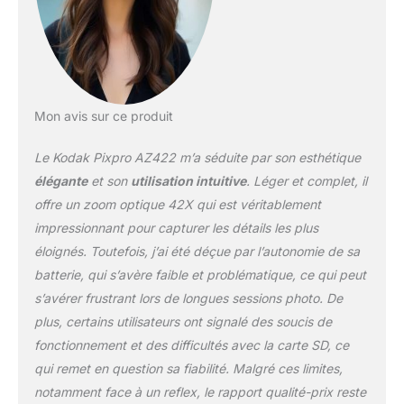
durables, livré avec une
carte SDHC Kodak 32GB
UHS-I U1 V10. AUTRES
FONCTIONNALITES -
L'appareil dispose
d'autres fonctions tels
que la scène
Mon avis sur ce produit
automatique, le suivi
d'objet, les fonctions de
Le Kodak Pixpro AZ422 m’a séduite par son esthétique
post-montage et une
élégante
et son
utilisation intuitive
. Léger et complet, il
foule de paramètres
offre un zoom optique 42X qui est véritablement
puissants mais
impressionnant pour capturer les détails les plus
conviviaux rendent la
photographie facile,
éloignés. Toutefois, j’ai été déçue par l’autonomie de sa
amusante et sans tracas.
batterie, qui s’avère faible et problématique, ce qui peut
AFFICHAGE - Le KODAK
s’avérer frustrant lors de longues sessions photo. De
PIXPRO AZ422 possède
plus, certains utilisateurs ont signalé des soucis de
un écran LCD 3 pouces
avec une capacité de
fonctionnement et des difficultés avec la carte SD, ce
460,000 pixels.
qui remet en question sa fiabilité. Malgré ces limites,
CONNECTIVITE -
notamment face à un reflex, le rapport qualité-prix reste
L'AZ422 dispose d'une