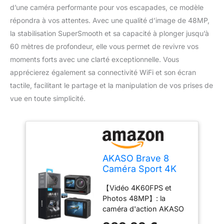
d’une caméra performante pour vos escapades, ce modèle
répondra à vos attentes. Avec une qualité d’image de 48MP,
la stabilisation SuperSmooth et sa capacité à plonger jusqu’à
60 mètres de profondeur, elle vous permet de revivre vos
moments forts avec une clarté exceptionnelle. Vous
apprécierez également sa connectivité WiFi et son écran
tactile, facilitant le partage et la manipulation de vos prises de
vue en toute simplicité.
AKASO Brave 8
Caméra Sport 4K
60FPS 20MP 48MP
【Vidéo 4K60FPS et
WiFi Action Cam
Photos 48MP】: la
Étanche IPX8
caméra d'action AKASO
Brave 8 est la version