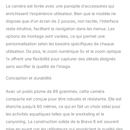
technologie
La caméra est livrée avec une panoplie d’accessoires qui
SuperSmooth, une
technologie d'étalonnage
enrichissent l’expérience utilisateur. Bien que le modèle ne
avancée pour les
dispose que d’un écran de 2 pouces, non tactile, l’interface
caméras de sport. Elle
reste intuitive, facilitant la navigation dans les menus. Les
résiste aux vibrations et
options de montage sont variées, ce qui permet une
aux vibrations pour une
personnalisation selon les besoins spécifiques de chaque
expérience vidéo et
photo plus stable.
utilisateur. De plus, le zoom numérique 5x et le zoom optique
【Étanche jusqu'à
1x offrent une flexibilité pour capturer des détails éloignés
60M】: l'étanchéité IPX8
sans sacrifier la qualité de l’image.
protège les caméras
sous-marines de la pluie,
Conception et durabilité
de la neige et des
éclaboussures d'eau.
Avec un poids plume de 89 grammes, cette caméra
Cette caméra vidéo
étanche peut être utilisée
compacte est conçue pour être robuste et résistante. Elle est
jusqu'à 10 m sous l'eau
étanche jusqu’à 60 mètres, ce qui en fait un choix idéal pour
sans boîtier et est
les activités aquatiques telles que le snorkeling et le
parfaite pour la plongée
canyoning. La construction solide de la Brave 8 est souvent
en apnée, le surf et la
mise en avant par les utilisateurs qui apprécient la qualité des
natation. Étanche