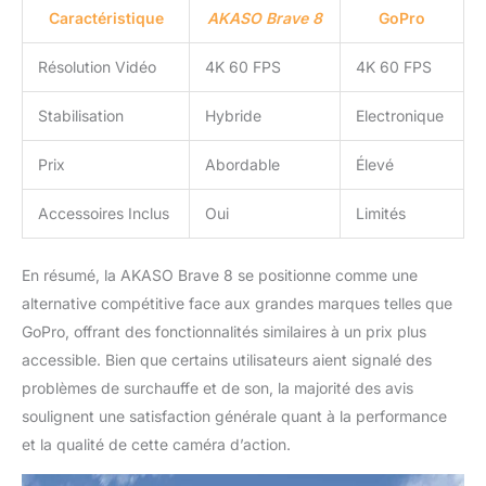
ralentir le moment sportif
Caractéristique
AKASO Brave 8
GoPro
en constante évolution
et capturer chaque
Résolution Vidéo
4K 60 FPS
4K 60 FPS
moment à couper le
souffle. 【Télécommande
Stabilisation
Hybride
Electronique
Visuelle Sans Fil &
Accessoires
Prix
Abordable
Élevé
Multifonctions】: équipé
d'une télécommande
Accessoires Inclus
Oui
Limités
avec écran et de
supports de casque,
vous pouvez facilement
En résumé, la AKASO Brave 8 se positionne comme une
composer des images ou
alternative compétitive face aux grandes marques telles que
enregistrer des vidéos.
La caméra d'action 4K
GoPro, offrant des fonctionnalités similaires à un prix plus
est livrée avec 2 batteries
accessible. Bien que certains utilisateurs aient signalé des
rechargeables de 1550
problèmes de surchauffe et de son, la majorité des avis
mAh et un ensemble
soulignent une satisfaction générale quant à la performance
d'accessoires précieux
et la qualité de cette caméra d’action.
qui est également
compatible avec la