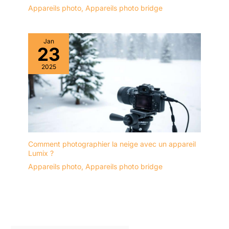
L'objectif grand angle capture
Appareils photo
,
Appareils photo bridge
une plus grande partie de la
scène. Que vous dévaliez une
piste de ski ou exploriez un
sentier de randonnée
pittoresque, chaque prise de
Jan
23
vue sera nette, stable et
impressionnante. 📩 Tous les
accessoires et le service client :
2025
ce que nous apprécions
particulièrement dans cette mini
caméra sports, c'est qu'elle est
livrée avec tout ce dont vous
avez besoin pour commencer.
Le pack comprend un Action
Pod, divers accessoires et des
sangles de fixation. Camlance
offre également un SERVICE
CLIENT à vie. Si vous avez des
Comment photographier la neige avec un appareil
questions ou des demandes,
Lumix ?
veuillez contacter le service
client à l'adresse e-mail
Appareils photo
,
Appareils photo bridge
indiquée.