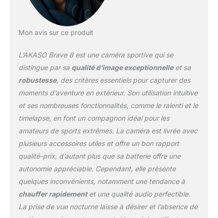
SuperSmooth】: la
caméra d'action AKASO
est équipée de la
Mon avis sur ce produit
technologie
SuperSmooth, une
L’AKASO Brave 8 est une caméra sportive qui se
technologie d'étalonnage
avancée pour les
distingue par sa
qualité d’image exceptionnelle
et sa
caméras de sport. Elle
robustesse
, des critères essentiels pour capturer des
résiste aux vibrations et
moments d’aventure en extérieur. Son utilisation intuitive
aux vibrations pour une
et ses nombreuses fonctionnalités, comme le ralenti et le
expérience vidéo et
photo plus stable.
timelapse, en font un compagnon idéal pour les
【Étanche jusqu'à
amateurs de sports extrêmes. La caméra est livrée avec
60M】: l'étanchéité IPX8
plusieurs accessoires utiles et offre un bon rapport
protège les caméras
qualité-prix, d’autant plus que sa batterie offre une
sous-marines de la pluie,
de la neige et des
autonomie appréciable. Cependant, elle présente
éclaboussures d'eau.
quelques inconvénients, notamment une tendance à
Cette caméra vidéo
chauffer rapidement
et une qualité audio perfectible.
étanche peut être utilisée
La prise de vue nocturne laisse à désirer et l’absence de
jusqu'à 10 m sous l'eau