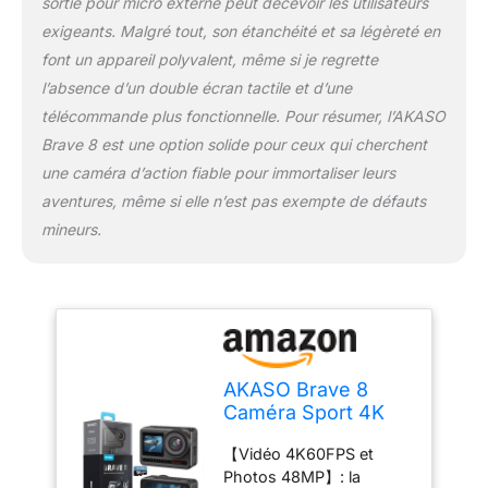
sans boîtier et est
sortie pour micro externe peut décevoir les utilisateurs
parfaite pour la plongée
exigeants. Malgré tout, son étanchéité et sa légèreté en
en apnée, le surf et la
font un appareil polyvalent, même si je regrette
natation. Étanche
l’absence d’un double écran tactile et d’une
jusqu'à une profondeur
télécommande plus fonctionnelle. Pour résumer, l’AKASO
de 60 mètres avec boîtier
étanche. 【Expérience de
Brave 8 est une option solide pour ceux qui cherchent
Prise de Vue Ultime】:
une caméra d’action fiable pour immortaliser leurs
l'appareil photo AKASO
aventures, même si elle n’est pas exempte de défauts
Brave 8 vous offre la
mineurs.
possibilité d'utiliser le
mode super
large/large/portrait/étroit
multi-angle. Selon les
besoins de vos prises de
vue, vous pouvez
basculer de manière
AKASO Brave 8
flexible entre différents
Caméra Sport 4K
angles de vue. Avec le
60FPS 20MP 48MP
timelapse 8K, capturez le
【Vidéo 4K60FPS et
WiFi Action Cam
flux du temps, par
Photos 48MP】: la
Étanche IPX8
exemple comment la