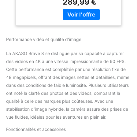
289,99 €
améliorée du Brave 7 LE.
Elle dispose d'un
puissant capteur d'image
CMOS 1/2" et de la
technologie quadri-pixel
associée à une
Performance vidéo et qualité d’image
disposition unique de
lentilles en verre à 9
La AKASO Brave 8 se distingue par sa capacité à capturer
couches. Prend en
charge les vidéos
des vidéos en 4K à une vitesse impressionnante de 60 FPS.
professionnelles
Cette performance est complétée par une résolution fixe de
4K60fps et les photos
48 mégapixels, offrant des images nettes et détaillées, même
48MP pour vous aider à
dans des conditions de faible luminosité. Plusieurs utilisateurs
enregistrer vos
ont noté la clarté des photos et des vidéos, comparant la
aventures sportives et
capturer clairement les
qualité à celle des marques plus coûteuses. Avec une
détails vivants de la vie.
stabilisation d’image hybride, la caméra assure des prises de
【Stabilisation
vue fluides, idéales pour les aventures en plein air.
SuperSmooth】: la
caméra d'action AKASO
Fonctionnalités et accessoires
est équipée de la