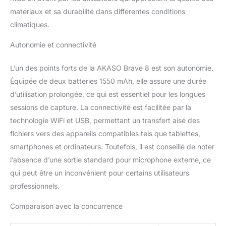
jusqu'à une profondeur
matériaux et sa durabilité dans différentes conditions
de 60 mètres avec boîtier
climatiques.
étanche. 【Expérience de
Prise de Vue Ultime】:
Autonomie et connectivité
l'appareil photo AKASO
Brave 8 vous offre la
L’un des points forts de la AKASO Brave 8 est son autonomie.
possibilité d'utiliser le
Équipée de deux batteries 1550 mAh, elle assure une durée
mode super
large/large/portrait/étroit
d’utilisation prolongée, ce qui est essentiel pour les longues
multi-angle. Selon les
sessions de capture. La connectivité est facilitée par la
besoins de vos prises de
technologie WiFi et USB, permettant un transfert aisé des
vue, vous pouvez
fichiers vers des appareils compatibles tels que tablettes,
basculer de manière
smartphones et ordinateurs. Toutefois, il est conseillé de noter
flexible entre différents
angles de vue. Avec le
l’absence d’une sortie standard pour microphone externe, ce
timelapse 8K, capturez le
qui peut être un inconvénient pour certains utilisateurs
flux du temps, par
professionnels.
exemple comment la
couleur du ciel change
Comparaison avec la concurrence
du jour à la nuit. Avec le
ralenti 16x, vous pouvez