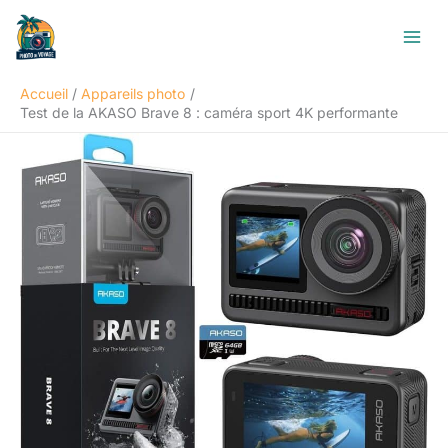
Aller
R
au
e
contenu
c
Accueil
Appareils photo
h
Test de la AKASO Brave 8 : caméra sport 4K performante
e
r
c
h
e
r