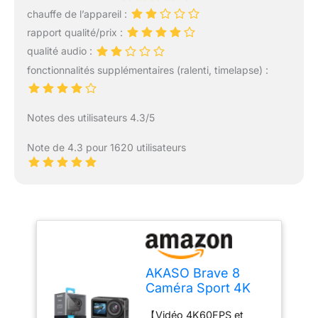
chauffe de l’appareil :
rapport qualité/prix :
qualité audio :
fonctionnalités supplémentaires (ralenti, timelapse) :
Notes des utilisateurs 4.3/5
Note de 4.3 pour 1620 utilisateurs
AKASO Brave 8
Caméra Sport 4K
60FPS 20MP 48MP
【Vidéo 4K60FPS et
WiFi Action Cam