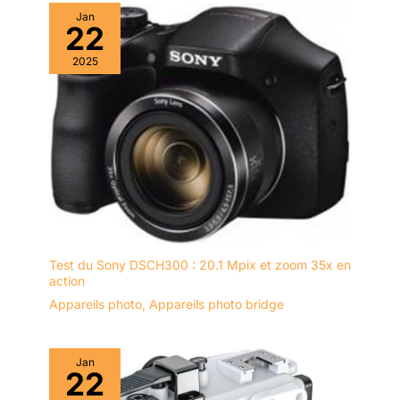
sous-marine est équipée d'une batterie rechargeable
Jan
améliorée de 2500 mAh, qui assure jusqu'à 4 heures
22
d'enregistrement vidéo continu, vous n'avez pas besoin de
vous soucier de la durée de vie de la batterie ou de la charger
2025
fréquemment. La lampe de poche SOS en un clic peut
rapidement attirer l'attention en cas de danger. Que ce soit pour
une aventure en plein air ou une séance de voyage prolongée,
cet appareil photo est votre compagnon fiable. 【Appareil
photo numérique multifonction】 Cet appareil photo robuste est
doté de plusieurs fonctions : zoom 18x, éclairage d'appoint,
mise au point automatique, anti-tremblement, prises de vue en
continu, retardateur, time lapse, enregistrement en boucle, etc.
Le paquet comprend un appareil photo, un câble de type C, un
manuel, un cordon et un sac de rangement. Il est petit et
portable, élégant et puissant, il permet de prendre facilement
des photos et des vidéos HD à tout moment et n'importe où.
Test du Sony DSCH300 : 20.1 Mpix et zoom 35x en
action
Appareils photo
,
Appareils photo bridge
Jan
22