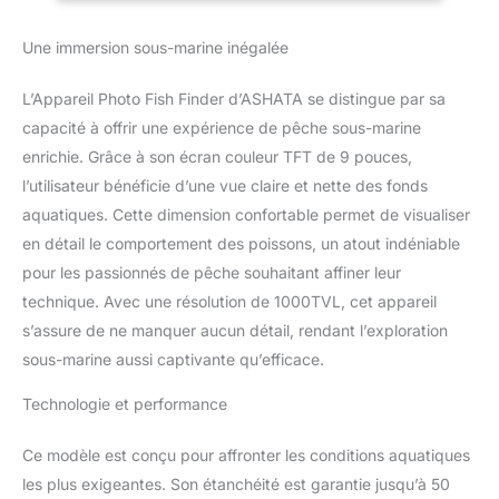
images haute définition.
Le modèle de poisson en
Une immersion sous-marine inégalée
alliage d'aluminium à
angle de 90 ° est
L’Appareil Photo Fish Finder d’ASHATA se distingue par sa
imperméable et offre une
capacité à offrir une expérience de pêche sous-marine
vue étendue. Les
lumières à DEL peuvent
enrichie. Grâce à son écran couleur TFT de 9 pouces,
présenter 4 états
l’utilisateur bénéficie d’une vue claire et nette des fonds
différents et la luminosité
aquatiques. Cette dimension confortable permet de visualiser
peut être ajustée
en détail le comportement des poissons, un atout indéniable
linéairement pour
s'adapter à
pour les passionnés de pêche souhaitant affiner leur
l'environnement ambiant.
technique. Avec une résolution de 1000TVL, cet appareil
Le câble est résistant au
s’assure de ne manquer aucun détail, rendant l’exploration
froid, imperméable et a
sous-marine aussi captivante qu’efficace.
une bonne résistance à
la traction.
Technologie et performance
Ce modèle est conçu pour affronter les conditions aquatiques
les plus exigeantes. Son étanchéité est garantie jusqu’à 50