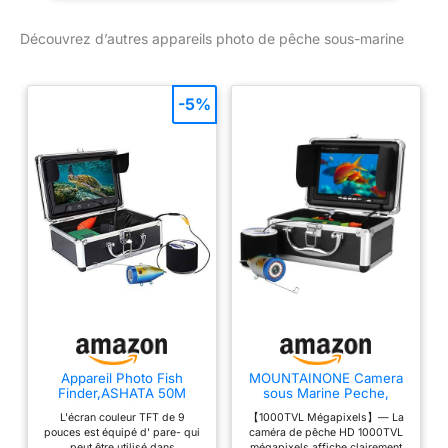
images haute définition.
Le modèle de poisson en
Découvrez d’autres appareils photo de pêche sous-marine
alliage d'aluminium à
angle de 90 ° est
imperméable et offre une
-5%
vue étendue. Les
lumières à DEL peuvent
présenter 4 états
différents et la luminosité
peut être ajustée
linéairement pour
s'adapter à
l'environnement ambiant.
Le câble est résistant au
froid, imperméable et a
une bonne résistance à
la traction.
Appareil Photo Fish
MOUNTAINONE Camera
Finder,ASHATA 50M
sous Marine Peche,
caméra de pêche sous-
Moniteur 7 Pouces
L'écran couleur TFT de 9
【1000TVL Mégapixels】— La
Marine HD 1000TVL
Appareil Photo Fish
pouces est équipé d' pare- qui
caméra de pêche HD 1000TVL
Appareil Photo de pêche
Finder 1000TVL Caméra
peut être utilisé dans
mégapixels affiche clairement