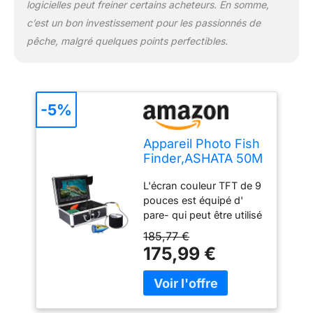
logicielles peut freiner certains acheteurs. En somme,
c’est un bon investissement pour les passionnés de
pêche, malgré quelques points perfectibles.
-5%
Appareil Photo Fish
Finder,ASHATA 50M
caméra de pêche
L'écran couleur TFT de 9
sous-Marine HD
pouces est équipé d'
1000TVL Appareil
pare- qui peut être utilisé
Photo de pêche
dans environnement
sous-Marine,
185,77 €
extérieur lumineux. Une
détecteur de
175,99 €
caméra de pêche
Poissons étanche
1000TVL et 30 lampes
de 30 LED avec
LED haute intensité
écran Couleur TFT
peuvent afficher des
de 9 Pouces(EU)