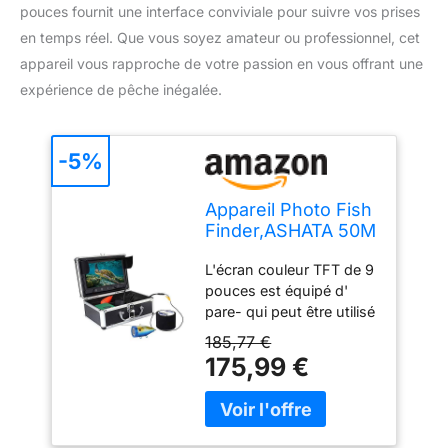
pouces fournit une interface conviviale pour suivre vos prises
en temps réel. Que vous soyez amateur ou professionnel, cet
appareil vous rapproche de votre passion en vous offrant une
expérience de pêche inégalée.
-5%
Appareil Photo Fish
Finder,ASHATA 50M
caméra de pêche
L'écran couleur TFT de 9
sous-Marine HD
pouces est équipé d'
1000TVL Appareil
pare- qui peut être utilisé
Photo de pêche
dans environnement
sous-Marine,
185,77 €
extérieur lumineux. Une
détecteur de
175,99 €
caméra de pêche
Poissons étanche
1000TVL et 30 lampes
de 30 LED avec
LED haute intensité
écran Couleur TFT
peuvent afficher des
de 9 Pouces(EU)