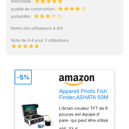
étanchéité :
qualité de construction :
portabilité :
Notes des utilisateurs 4.4/5
Note de 4.4 pour 3 utilisateurs
-5%
Appareil Photo Fish
Finder,ASHATA 50M
caméra de pêche
L'écran couleur TFT de 9
sous-Marine HD
pouces est équipé d'
1000TVL Appareil
pare- qui peut être utilisé
Photo de pêche
dans environnement
sous-Marine,