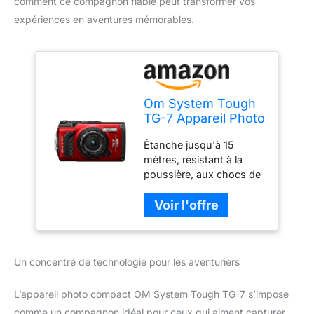
comment ce compagnon fiable peut transformer vos
expériences en aventures mémorables.
Om System Tough
TG-7 Appareil Photo
numérique
Étanche jusqu'à 15
Successor Olympus
mètres, résistant à la
TG-6 Rouge
poussière, aux chocs de
2,1 m, résistant à
l'écrasement de 100 kg,
résistant au gel -10 °C,
anti-buée Objectif haute
résolution F2.0, zoom
Un concentré de technologie pour les aventuriers
maximum 4x, True pic
VIII, capteur d'image
CMOS rétroéclairé
L’appareil photo compact OM System Tough TG-7 s’impose
Système macro variable
comme un compagnon idéal pour ceux qui aiment capturer