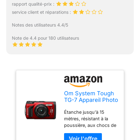
rapport qualité-prix :
service client et réparations :
Notes des utilisateurs 4.4/5
Note de 4.4 pour 180 utilisateurs
Om System Tough
TG-7 Appareil Photo
numérique
Étanche jusqu'à 15
Successor Olympus
mètres, résistant à la
TG-6 Rouge
poussière, aux chocs de
2,1 m, résistant à
l'écrasement de 100 kg,