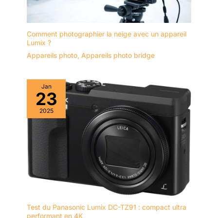
Comment photographier la neige avec un appareil
Lumix ?
Appareils photo
,
Appareils photo bridge
Jan
23
2025
Test du Panasonic Lumix DC-TZ91 : compact ultra
performant en 4K