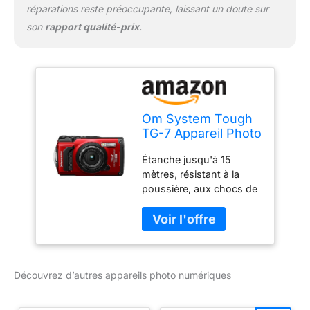
réparations reste préoccupante, laissant un doute sur
son
rapport qualité-prix
.
Om System Tough
TG-7 Appareil Photo
numérique
Étanche jusqu'à 15
Successor Olympus
mètres, résistant à la
TG-6 Rouge
poussière, aux chocs de
2,1 m, résistant à
l'écrasement de 100 kg,
résistant au gel -10 °C,
anti-buée Objectif haute
résolution F2.0, zoom
Découvrez d’autres appareils photo numériques
maximum 4x, True pic
VIII, capteur d'image
CMOS rétroéclairé