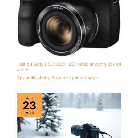
4,53" × 2,7" × 1,73", cet
appareil photo numérique 8K
compact est facile à transporter.
Il est livré avec une carte
mémoire de 32 Go et deux
batteries rechargeables de
1050 mAh, vous permettant de
commencer à capturer des
moments immédiatement et de
profiter d’un temps de prise de
vue prolongé. Pour toute
question, notre service client
répond sous 24 heures
Test du Sony DSCH300 : 20.1 Mpix et zoom 35x en
action
Appareils photo
,
Appareils photo bridge
Jan
23
2025