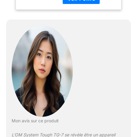
résistant au gel -10 °C,
anti-buée Objectif haute
résolution F2.0, zoom
maximum 4x, True pic
VIII, capteur d'image
CMOS rétroéclairé
Système macro variable
composé de 4 modes
macro, capturant jusqu'à
1 centimètre de
l'extrémité de l'objectif 5
modes sous-marins, y
compris microscope
sous-marin et HDR
sous-marin
Enregistrement vidéo 4K
et 120 fps haute vitesse,
y compris le mode vidéo
vertical
Mon avis sur ce produit
L’OM System Tough TG-7 se révèle être un appareil