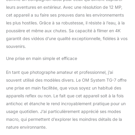
composé de 4 modes
leurs aventures en extérieur. Avec une résolution de 12 MP,
macro, capturant jusqu'à
cet appareil a su faire ses preuves dans les environnements
1 centimètre de
l'extrémité de l'objectif 5
les plus hostiles. Grâce à sa robustesse, il résiste à l’eau, à la
modes sous-marins, y
poussière et même aux chutes. Sa capacité à filmer en 4K
compris microscope
garantit des vidéos d’une qualité exceptionnelle, fidèles à vos
sous-marin et HDR
souvenirs.
sous-marin
Enregistrement vidéo 4K
Une prise en main simple et efficace
et 120 fps haute vitesse,
y compris le mode vidéo
En tant que photographe amateur et professionnel, j’ai
vertical
souvent utilisé des modèles divers. Le OM System TG-7 offre
une prise en main facilitée, que vous soyez un habitué des
appareils reflex ou non. Le fait que cet appareil soit à la fois
antichoc et étanche le rend incroyablement pratique pour un
usage quotidien. J’ai particulièrement apprécié ses modes
macro, qui permettent d’explorer les moindres détails de la
nature environnante.