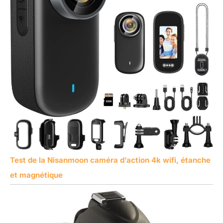
Test de la Nisanmoon caméra d’action 4k wifi, étanche
et magnétique