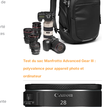
 de
rté
tes
Test du sac Manfrotto Advanced Gear III :
polyvalence pour appareil photo et
ordinateur
ante