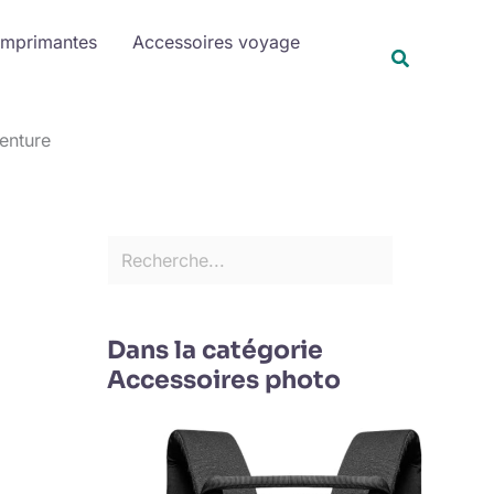
R
Imprimantes
Accessoires voyage
e
Recherche
c
h
venture
e
r
c
h
e
r
Dans la catégorie
Accessoires photo