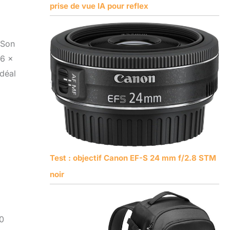
prise de vue IA pour reflex
 Son
,6 x
idéal
Test : objectif Canon EF-S 24 mm f/2.8 STM
noir
60