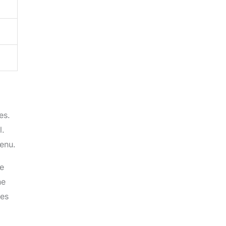
es.
l.
tenu.
le
he
ses