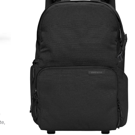
n
te,