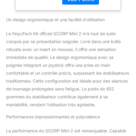
Suivi IA intégré : le
caméras d'action,
stabilisateur est livré
tracker IA intégré,
avec une fonction de
avec étui de
Un design ergonomique et une facilité d’utilisation
suivi IA indépendante
transport
intégrée dans le corps, il
Le FeiyuTech Kit officiel SCORP Mini 2 m’a tout de suite
peut suivre les
conquis par sa présentation soignée. Livré dans une boîte
ages/objets sans se
robuste avec un insert en mousse, il offre une sensation
connecter à l'application,
ce qui rend votre prise de
immédiate de qualité. Le design ergonomique avec sa
vue plus fluide et plus
poignée intégrant un joystick offre une prise en main
facile. 【Compatibilité
confortable et un contrôle précis, surpassant les stabilisateurs
puissante】La charge
traditionnels. Cette configuration est idéale pour des séances
utile du stabilisateur
SCORP MINI 2 atteint 1,2
de tournage prolongées sans fatigue. Le poids de 852
kg, vous permettant
grammes du stabilisateur contribue également à sa
d'accueillir facilement
maniabilité, rendant l’utilisation très agréable.
quatre types de cardans
différents tels que les
Performances impressionnantes et polyvalence
appareils photo sans
miroir, les smartphones,
La performance du SCORP Mini 2 est remarquable. Capable
les appareils photo reflex