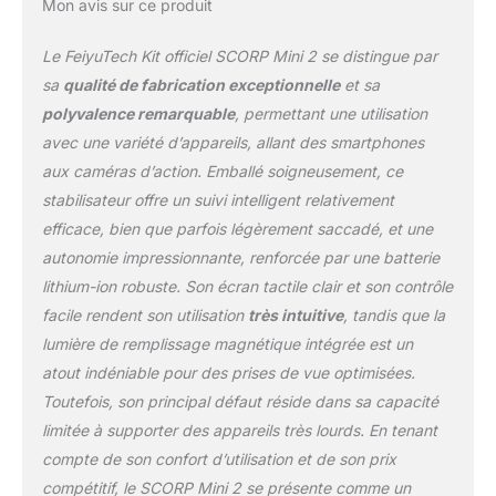
Mon avis sur ce produit
appareils photo sans
miroir, les smartphones,
Le FeiyuTech Kit officiel SCORP Mini 2 se distingue par
les appareils photo reflex
sa
qualité de fabrication exceptionnelle
et sa
numériques et les
caméras vidéo. action. Il
polyvalence remarquable
, permettant une utilisation
ne pèse que 852 g, ce
avec une variété d’appareils, allant des smartphones
qui le rend facile à
aux caméras d’action. Emballé soigneusement, ce
transporter et compatible
stabilisateur offre un suivi intelligent relativement
avec une variété
d'appareils, ce qui rend
efficace, bien que parfois légèrement saccadé, et une
votre prise de vue plus
autonomie impressionnante, renforcée par une batterie
variée. 【Bluetooth et
lithium-ion robuste. Son écran tactile clair et son contrôle
contrôle par câble】Cette
facile rendent son utilisation
très intuitive
, tandis que la
fonction permet un
lumière de remplissage magnétique intégrée est un
réglage facile de la mise
au point en appuyant
atout indéniable pour des prises de vue optimisées.
légèrement sur le
Toutefois, son principal défaut réside dans sa capacité
déclencheur. Cela
limitée à supporter des appareils très lourds. En tenant
améliore le contrôle de
compte de son confort d’utilisation et de son prix
l'appareil photo pour
capturer des photos et
compétitif, le SCORP Mini 2 se présente comme un