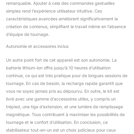
compétences créatives.
remarquable. Ajouter à cela des commandes gestuelles
Le nouveau design de la
simples rend l’expérience utilisateur intuitive. Ces
plaque à dégagement
caractéristiques avancées améliorent significativement la
rapide peut être installé
directement
création de contenus, simplifiant le travail même en l’absence
verticalement. Changez
d’équipe de tournage.
facilement les appareils
compatibles et basez
Autonomie et accessoires inclus
entre les installations
verticales et horizontales
Un autre point fort de cet appareil est son autonomie. La
pour rendre votre prise
batterie lithium-ion offre jusqu’à 10 heures d’utilisation
de vue plus illimitée.
continue, ce qui est très pratique pour de longues sessions de
Nouveau design du
panneau de commande :
tournage. En cas de besoin, la recharge rapide garantit que
les nouveaux joysticks à
vous ne soyez jamais pris au dépourvu. En outre, le kit est
cinq voies vous
livré avec une gamme d’accessoires utiles, y compris un
permettent d'utiliser le
trépied, une tige d’extension, et une lumière de remplissage
cardan plus facilement,
et l'interface à écran
magnétique. Tous contribuent à maximiser les possibilités de
tactile de 1,3 pouces
tournage et le confort d’utilisation. En conclusion, ce
vous permet de filmer
stabilisateur tout-en-un est un choix judicieux pour ceux
plus facilement à des