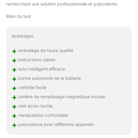
recherchant une solution professionnelle et polyvalente.
angles bas avec moins
d'effort et de confort.
Bilan du test
Port de 6,35 mm
récemment étendu : il se
trouve sur le dessus du
Avantages
module de suivi, et vous
pouvez directement
+
emballage de haute qualité
installer d'autres
accessoires tels que des
+
instructions claires
microphones, des
+
suivi intelligent efficace
lumières de remplissage,
etc. sans acheter
+
bonne autonomie de la batterie
d'autres accessoires.
+
contrôle facile
+
lumière de remplissage magnétique incluse
+
clair écran tactile
+
manipulation confortable
+
polyvalence avec différents appareils