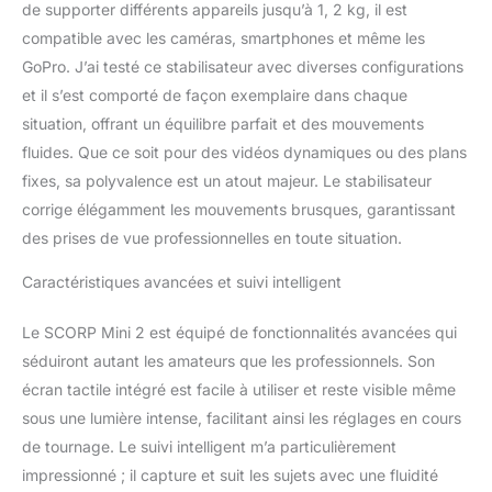
de supporter différents appareils jusqu’à 1, 2 kg, il est
numériques et les
caméras vidéo. action. Il
compatible avec les caméras, smartphones et même les
ne pèse que 852 g, ce
GoPro. J’ai testé ce stabilisateur avec diverses configurations
qui le rend facile à
et il s’est comporté de façon exemplaire dans chaque
transporter et compatible
situation, offrant un équilibre parfait et des mouvements
avec une variété
d'appareils, ce qui rend
fluides. Que ce soit pour des vidéos dynamiques ou des plans
votre prise de vue plus
fixes, sa polyvalence est un atout majeur. Le stabilisateur
variée. 【Bluetooth et
corrige élégamment les mouvements brusques, garantissant
contrôle par câble】Cette
des prises de vue professionnelles en toute situation.
fonction permet un
réglage facile de la mise
Caractéristiques avancées et suivi intelligent
au point en appuyant
légèrement sur le
Le SCORP Mini 2 est équipé de fonctionnalités avancées qui
déclencheur. Cela
améliore le contrôle de
séduiront autant les amateurs que les professionnels. Son
l'appareil photo pour
écran tactile intégré est facile à utiliser et reste visible même
capturer des photos et
sous une lumière intense, facilitant ainsi les réglages en cours
des vidéos, vous
de tournage. Le suivi intelligent m’a particulièrement
permettant de mettre en
valeur toutes vos
impressionné ; il capture et suit les sujets avec une fluidité