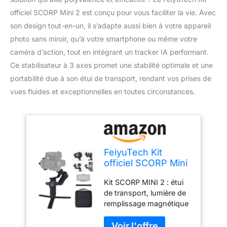
officiel SCORP Mini 2 est conçu pour vous faciliter la vie. Avec
son design tout-en-un, il s’adapte aussi bien à votre appareil
photo sans miroir, qu’à votre smartphone ou même votre
caméra d’action, tout en intégrant un tracker IA performant.
Ce stabilisateur à 3 axes promet une stabilité optimale et une
portabilité due à son étui de transport, rendant vos prises de
vues fluides et exceptionnelles en toutes circonstances.
FeiyuTech Kit
officiel SCORP Mini
2, stabilisateur de
Kit SCORP MINI 2 : étui
cardan avec 3 axes,
de transport, lumière de
cardan tout-en-un
remplissage magnétique
pour appareils
sans fil et tige
photo sans miroir,
d'extension de 275 mm
smartphone,