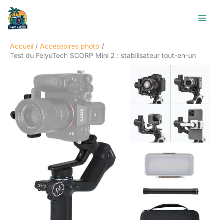
Aller
R
au
e
contenu
c
Accueil
Accessoires photo
h
Test du FeiyuTech SCORP Mini 2 : stabilisateur tout-en-un
e
r
c
h
e
r