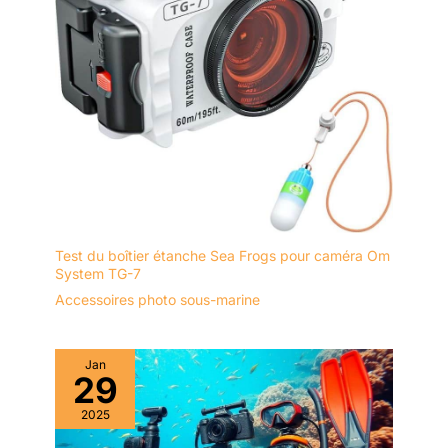
pêcher en lac, barrage, étang et tous autres plans d’eau. Sa
mallette de transport robuste et tendance en fait un cadeau
idéal pour la fête des pères, la Saint-Valentin, Noël et toutes les
fêtes. C’est une excellente idée de cadeau pour les enfants, les
débutants en pêche et les passionnés de pêche
Test du boîtier étanche Sea Frogs pour caméra Om
System TG-7
Accessoires photo sous-marine
Jan
29
2025