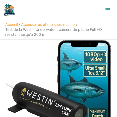
Aller
R
au
e
contenu
c
Accueil
Accessoires photo sous-marine
h
Test de la Westin Underwater : caméra de pêche Full HD
e
résistant jusqu’à 200 m
r
c
h
e
r