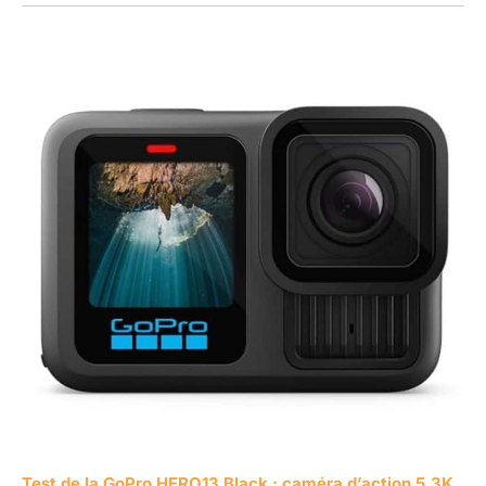
Test de la GoPro HERO13 Black : caméra d’action 5.3K