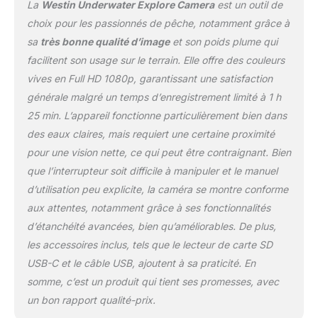
La
Westin Underwater Explore Camera
est un outil de
caméra étanche fiable
est essentielle pour toute
choix pour les passionnés de pêche, notamment grâce à
installation complète de
sa
très bonne qualité d’image
et son poids plume qui
pêche à la carpe,
facilitent son usage sur le terrain. Elle offre des couleurs
fournissant un système
vives en Full HD 1080p, garantissant une satisfaction
de caméra durable pour
l'exploration sous-
générale malgré un temps d’enregistrement limité à 1 h
marine sérieuse et
25 min. L’appareil fonctionne particulièrement bien dans
l'excitation de la pêche.
des eaux claires, mais requiert une certaine proximité
Enregistrement haute
pour une vision nette, ce qui peut être contraignant. Bien
définition : capturez des
scènes sous-marines
que l’interrupteur soit difficile à manipuler et le manuel
vibrantes en Full HD
d’utilisation peu explicite, la caméra se montre conforme
1080p à 30 ou 60 fps.
aux attentes, notamment grâce à ses fonctionnalités
Cette caméra sous-
d’étanchéité avancées, bien qu’améliorables. De plus,
marine garantit que votre
caméra de pêche capture
les accessoires inclus, tels que le lecteur de carte SD
chaque détail, ce qui en
USB-C et le câble USB, ajoutent à sa praticité. En
fait un ajout
somme, c’est un produit qui tient ses promesses, avec
indispensable à vos
un bon rapport qualité-prix.
affaires de pêche et un