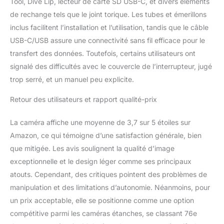
Tool, Dive Lip, lecteur de carte SD USB-C, et divers éléments
excellent choix de
de rechange tels que le joint torique. Les tubes et émerillons
caméra sous-marine.
inclus facilitent l’installation et l’utilisation, tandis que le câble
Autonomie de la batterie
USB-C/USB assure une connectivité sans fil efficace pour le
améliorée : profitez
jusqu'à 1 heure et 25
transfert des données. Toutefois, certains utilisateurs ont
minutes
signalé des difficultés avec le couvercle de l’interrupteur, jugé
d'enregistrement continu
trop serré, et un manuel peu explicite.
avec cette caméra sous-
marine pour la plongée
Retour des utilisateurs et rapport qualité-prix
avec tuba. Fait partie
d'un kit de pêche
La caméra affiche une moyenne de 3,7 sur 5 étoiles sur
complet, cette solution
Amazon, ce qui témoigne d’une satisfaction générale, bien
de pêche sous-marine
est conçue et
que mitigée. Les avis soulignent la qualité d’image
développée au Danemark
exceptionnelle et le design léger comme ses principaux
pour une performance
atouts. Cependant, des critiques pointent des problèmes de
optimale.
manipulation et des limitations d’autonomie. Néanmoins, pour
un prix acceptable, elle se positionne comme une option
compétitive parmi les caméras étanches, se classant 76e