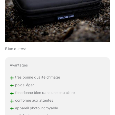
Bilan du test
Avantages
+
très bonne qualité d’image
+
poids léger
+
fonctionne bien dans une eau claire
+
conforme aux attentes
+
appareil photo incroyable