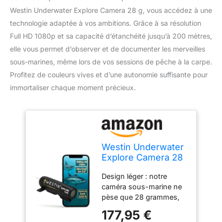
Westin Underwater Explore Camera 28 g, vous accédez à une
technologie adaptée à vos ambitions. Grâce à sa résolution
Full HD 1080p et sa capacité d’étanchéité jusqu’à 200 mètres,
elle vous permet d’observer et de documenter les merveilles
sous-marines, même lors de vos sessions de pêche à la carpe.
Profitez de couleurs vives et d’une autonomie suffisante pour
immortaliser chaque moment précieux.
Westin Underwater
Explore Camera 28
g – Accessoires de
Design léger : notre
pêche pour la
caméra sous-marine ne
pêche à la Carpe,
pèse que 28 grammes,
caméra de Trail
ce qui en fait la caméra
avec Full HD 1080p,
177,95 €
étanche parfaite pour la
étanche 200 m,