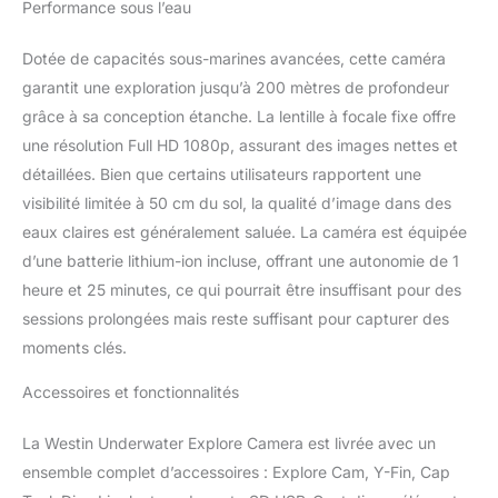
marine robuste. Cette
Performance sous l’eau
caméra étanche fiable
est essentielle pour toute
Dotée de capacités sous-marines avancées, cette caméra
installation complète de
garantit une exploration jusqu’à 200 mètres de profondeur
pêche à la carpe,
grâce à sa conception étanche. La lentille à focale fixe offre
fournissant un système
une résolution Full HD 1080p, assurant des images nettes et
de caméra durable pour
l'exploration sous-
détaillées. Bien que certains utilisateurs rapportent une
marine sérieuse et
visibilité limitée à 50 cm du sol, la qualité d’image dans des
l'excitation de la pêche.
eaux claires est généralement saluée. La caméra est équipée
Enregistrement haute
d’une batterie lithium-ion incluse, offrant une autonomie de 1
définition : capturez des
scènes sous-marines
heure et 25 minutes, ce qui pourrait être insuffisant pour des
vibrantes en Full HD
sessions prolongées mais reste suffisant pour capturer des
1080p à 30 ou 60 fps.
moments clés.
Cette caméra sous-
marine garantit que votre
Accessoires et fonctionnalités
caméra de pêche capture
chaque détail, ce qui en
La Westin Underwater Explore Camera est livrée avec un
fait un ajout
ensemble complet d’accessoires : Explore Cam, Y-Fin, Cap
indispensable à vos
affaires de pêche et un