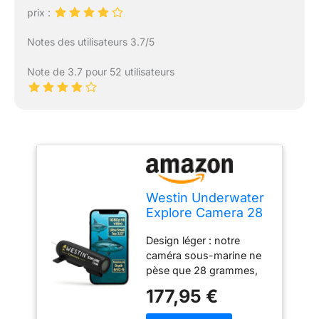
prix :
Notes des utilisateurs 3.7/5
Note de 3.7 pour 52 utilisateurs
Westin Underwater
Explore Camera 28
g – Accessoires de
Design léger : notre
pêche pour la
caméra sous-marine ne
pêche à la Carpe,
pèse que 28 grammes,
caméra de Trail
ce qui en fait la caméra
avec Full HD 1080p,
177,95 €
étanche parfaite pour la
étanche 200 m,
pêche. Capturez chaque
Couleurs Vives,