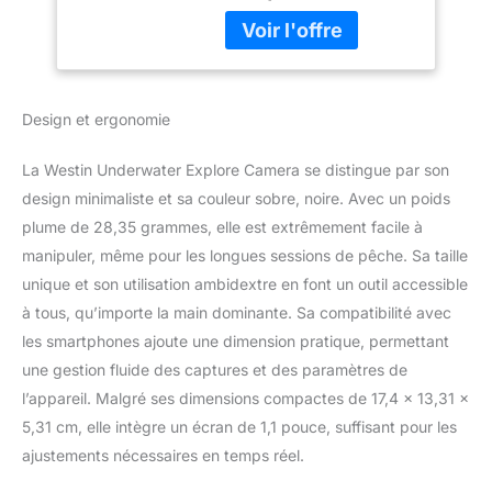
pêche. Capturez chaque
Couleurs Vives,
instant sans effort avec
Batterie 1 h 25 Min
cette caméra d'action
1080p. Connectivité sans
fil : visionnez et partagez
Design et ergonomie
de superbes vidéos
sous-marines sur votre
La Westin Underwater Explore Camera se distingue par son
téléphone avec ce
détecteur de poissons
design minimaliste et sa couleur sobre, noire. Avec un poids
avancé. Le kit de pêche
plume de 28,35 grammes, elle est extrêmement facile à
vous permet de démarrer
manipuler, même pour les longues sessions de pêche. Sa taille
et d'arrêter les
unique et son utilisation ambidextre en font un outil accessible
enregistrements sans
à tous, qu’importe la main dominante. Sa compatibilité avec
effort sans ouvrir la
caméra, améliorant votre
les smartphones ajoute une dimension pratique, permettant
expérience de caméra de
une gestion fluide des captures et des paramètres de
pêche. Capacité de
l’appareil. Malgré ses dimensions compactes de 17,4 x 13,31 x
plongée profonde :
5,31 cm, elle intègre un écran de 1,1 pouce, suffisant pour les
plongez jusqu'à 200
mètres avec cette
ajustements nécessaires en temps réel.
caméra de pêche sous-