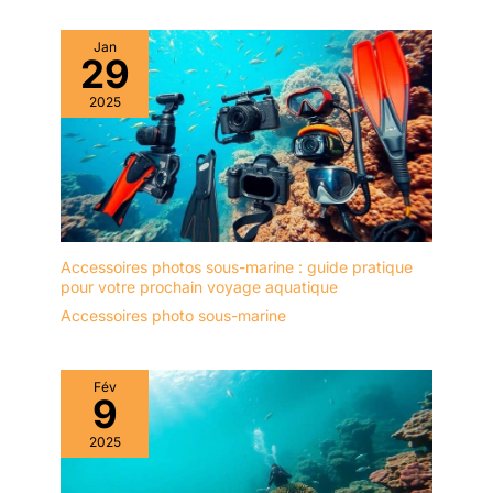
Jan
29
2025
Accessoires photos sous-marine : guide pratique
pour votre prochain voyage aquatique
Accessoires photo sous-marine
Fév
9
2025