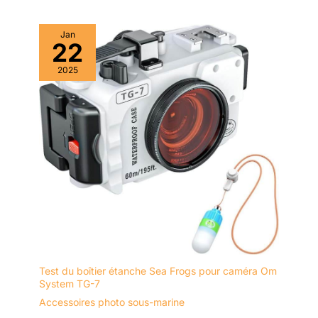
corrosion, ce qui la rend fiable
Capturez des images détaillées
aussi bien pour la pêche en eau
sous la glace sans aucune
douce qu'en eau salée. 【Kit
perturbation. Remarque :
Jan
portable et polyvalent】Livrée
visualisation en temps réel
22
dans une mallette de transport
uniquement (pas
portable, cette caméra de pêche
d'enregistrement)
sous-marine est facile à ranger
2025
et à transporter, ce qui la rend
parfaite pour les pêcheurs en
déplacement. La caméra de
pêche portable peut être utilisée
pour la pêche sur glace, la
pêche en mer, la pêche en lac
ou la pêche en rivière, ce qui en
fait un outil polyvalent pour
diverses conditions de pêche.
Elle permet aux utilisateurs de
profiter d'une expérience de
pêche professionnelle à tout
moment et en tout lieu.
Test du boîtier étanche Sea Frogs pour caméra Om
System TG-7
Accessoires photo sous-marine