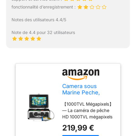
fonctionnalité d’enregistrement :
Notes des utilisateurs 4.4/5
Note de 4.4 pour 32 utilisateurs
Camera sous
Marine Peche,
Moniteur 7 Pouces
【1000TVL Mégapixels】
Appareil Photo Fish
— La caméra de pêche
Finder 1000TVL
HD 1000TVL mégapixels
Caméra étanche
affiche clairement les
Câble 15m pour
219,99 €
images, longueur de
Pêche sur Glace, en
câble d'extension de