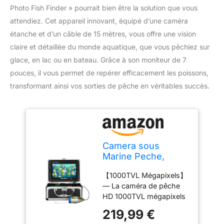
Photo Fish Finder » pourrait bien être la solution que vous
attendiez. Cet appareil innovant, équipé d’une caméra
étanche et d’un câble de 15 mètres, vous offre une vision
claire et détaillée du monde aquatique, que vous pêchiez sur
glace, en lac ou en bateau. Grâce à son moniteur de 7
pouces, il vous permet de repérer efficacement les poissons,
transformant ainsi vos sorties de pêche en véritables succès.
Camera sous
Marine Peche,
Moniteur 7 Pouces
【1000TVL Mégapixels】
Appareil Photo Fish
— La caméra de pêche
Finder 1000TVL
HD 1000TVL mégapixels
Caméra étanche
affiche clairement les
Câble 15m pour
219,99 €
images, longueur de
Pêche sur Glace, en