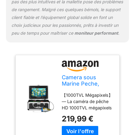
pas des plus intuitives et la mallette pose des problèmes
de pêche dans votre
bateau ou votre voiture.
de rangement. Malgré ces quelques bémols, le support
client fiable et l’équipement global solide en font un
choix judicieux pour les passionnés, prêts à investir un
peu de temps pour maîtriser ce
moniteur performant
.
Camera sous
Marine Peche,
Moniteur 7 Pouces
【1000TVL Mégapixels】
Appareil Photo Fish
— La caméra de pêche
Finder 1000TVL
HD 1000TVL mégapixels
Caméra étanche
affiche clairement les
Câble 15m pour
219,99 €
images, longueur de
Pêche sur Glace, en
câble d'extension de
lac et en Bateau
caméra disponible de 15
(30M with DVR)