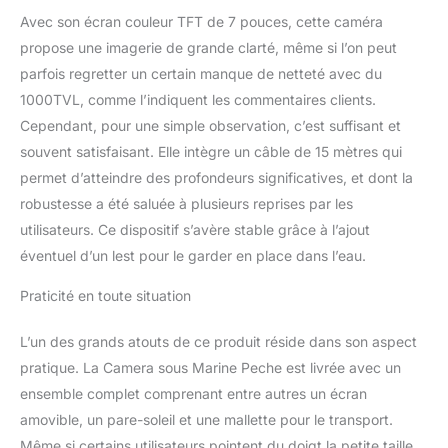
dans l'eau trouble, vous
pouvez voir l'image
Avec son écran couleur TFT de 7 pouces, cette caméra
clairement. 【4 états de
propose une imagerie de grande clarté, même si l’on peut
LED Différents】— LED
parfois regretter un certain manque de netteté avec du
blanche allumée, LED IR
1000TVL, comme l’indiquent les commentaires clients.
allumée, toutes les LED
Cependant, pour une simple observation, c’est suffisant et
allumées, toutes les LED
éteintes, ajustez
souvent satisfaisant. Elle intègre un câble de 15 mètres qui
également la luminosité
permet d’atteindre des profondeurs significatives, et dont la
de la LED pour des
robustesse a été saluée à plusieurs reprises par les
images de meilleure
utilisateurs. Ce dispositif s’avère stable grâce à l’ajout
qualité. 【Commodité
Incroyable】— Le
éventuel d’un lest pour le garder en place dans l’eau.
système de caméra de
pêche sous-marine est
Praticité en toute situation
livré avec un étui de
transport durable afin
L’un des grands atouts de ce produit réside dans son aspect
que vous puissiez
pratique. La Camera sous Marine Peche est livrée avec un
facilement le transporter
ensemble complet comprenant entre autres un écran
partout où vous allez, et
amovible, un pare-soleil et une mallette pour le transport.
assurez-vous que vous
avez toujours la caméra
Même si certains utilisateurs pointent du doigt la petite taille