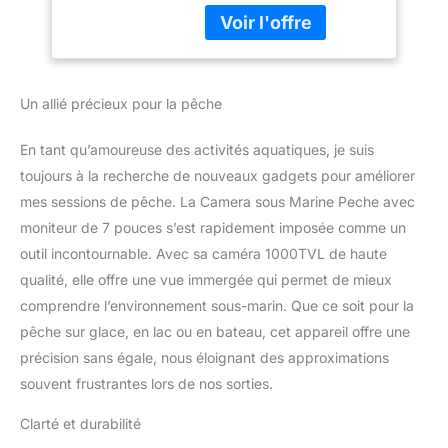
câble d'extension de
lac et en Bateau
caméra disponible de 15
(30M with DVR)
m. 【Détecteur de
Poisson Sous-marin
étanche】— Conception
Un allié précieux pour la pêche
en forme de poisson à
90 degrés en alliage
En tant qu’amoureuse des activités aquatiques, je suis
d'aluminium étanche,
câble résistant au froid, à
toujours à la recherche de nouveaux gadgets pour améliorer
l'eau et à la traction, la
mes sessions de pêche. La Camera sous Marine Peche avec
batterie peut être utilisée
moniteur de 7 pouces s’est rapidement imposée comme un
en continu jusqu'à 8
outil incontournable. Avec sa caméra 1000TVL de haute
heures, avec une
qualité, elle offre une vue immergée qui permet de mieux
autonomie continue.
【30 Lumières LED
comprendre l’environnement sous-marin. Que ce soit pour la
Réglables】— 15 LED
pêche sur glace, en lac ou en bateau, cet appareil offre une
blanches, 15 lumières
précision sans égale, nous éloignant des approximations
infrarouges, haute
souvent frustrantes lors de nos sorties.
résistance, utilisées pour
la pêche dans la glace, la
Clarté et durabilité
mer, la rivière, même