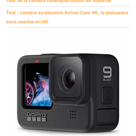
Test de la caméra timelapse Dsoon 4K étanche
Test : caméra syndesmos Action Cam 4K, la puissance
sous-marine en HD