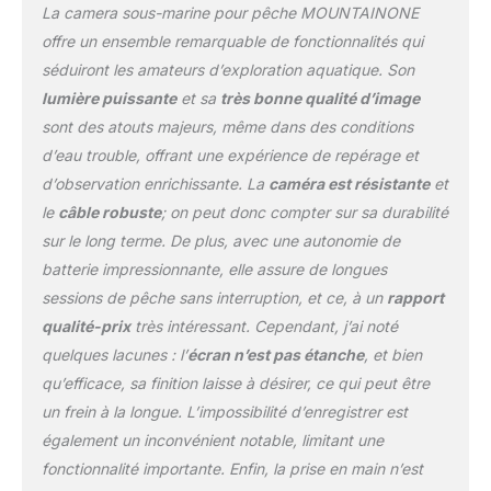
La camera sous-marine pour pêche MOUNTAINONE
pouvez voir l'image
clairement. 【4 états de
offre un ensemble remarquable de fonctionnalités qui
LED Différents】— LED
séduiront les amateurs d’exploration aquatique. Son
blanche allumée, LED IR
lumière puissante
et sa
très bonne qualité d’image
allumée, toutes les LED
sont des atouts majeurs, même dans des conditions
allumées, toutes les LED
éteintes, ajustez
d’eau trouble, offrant une expérience de repérage et
également la luminosité
d’observation enrichissante. La
caméra est résistante
et
de la LED pour des
le
câble robuste
; on peut donc compter sur sa durabilité
images de meilleure
sur le long terme. De plus, avec une autonomie de
qualité. 【Commodité
Incroyable】— Le
batterie impressionnante, elle assure de longues
système de caméra de
sessions de pêche sans interruption, et ce, à un
rapport
pêche sous-marine est
qualité-prix
très intéressant. Cependant, j’ai noté
livré avec un étui de
quelques lacunes : l’
écran n’est pas étanche
, et bien
transport durable afin
que vous puissiez
qu’efficace, sa finition laisse à désirer, ce qui peut être
facilement le transporter
un frein à la longue. L’impossibilité d’enregistrer est
partout où vous allez, et
également un inconvénient notable, limitant une
assurez-vous que vous
fonctionnalité importante. Enfin, la prise en main n’est
avez toujours la caméra