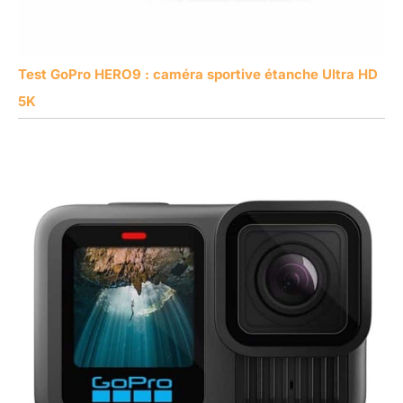
Test GoPro HERO9 : caméra sportive étanche Ultra HD
5K