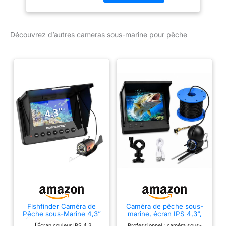
m. 【Détecteur de
Poisson Sous-marin
étanche】— Conception
Découvrez d’autres cameras sous-marine pour pêche
en forme de poisson à
90 degrés en alliage
d'aluminium étanche,
câble résistant au froid, à
l'eau et à la traction, la
batterie peut être utilisée
en continu jusqu'à 8
heures, avec une
autonomie continue.
【30 Lumières LED
Réglables】— 15 LED
blanches, 15 lumières
infrarouges, haute
résistance, utilisées pour
la pêche dans la glace, la
mer, la rivière, même
Fishfinder Caméra de
Caméra de pêche sous-
dans l'eau trouble, vous
Pêche sous-Marine 4,3”
marine, écran IPS 4,3",
pouvez voir l'image
Écran IPS avec 12 LED,
câble de 30,5 m, 12 LED
【Écran couleur IPS 4,3
Professionnel : caméra sous-