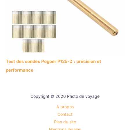
Test des sondes Pogoer P125-D : précision et
performance
Copyright © 2026 Photo de voyage
A propos
Contact
Plan du site
Mentions légales