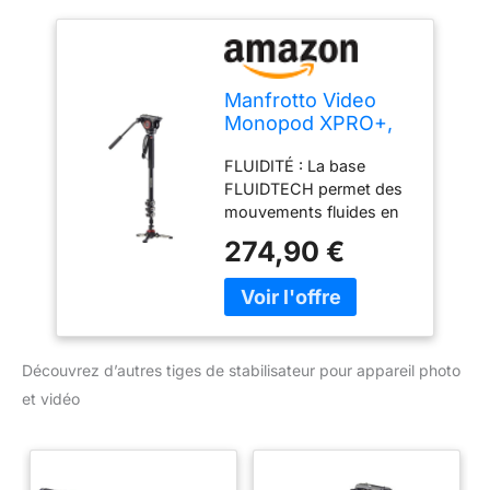
Manfrotto Video
Monopod XPRO+,
Tige de
FLUIDITÉ : La base
Stabilisateur pour
FLUIDTECH permet des
Appareil Photo et
mouvements fluides en
Vidéo à 4 Sections
3D, en panoramique, en
en Aluminium, avec
274,90 €
inclinaison et en rotation,
Base Fluide,
avec un maximum de
Support
précision, et une plus
Smartphone et
grande variété de
Téléphone
perspectives PORTABLE :
Découvrez d’autres tiges de stabilisateur pour appareil photo
les trois pieds
extractibles rendent le
et vidéo
monopode extrêmement
maniable une fois plié, et
vous permettent de le
transporter partout