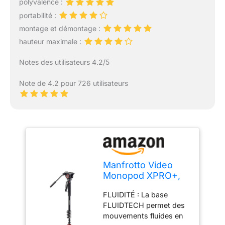
polyvalence :
portabilité :
montage et démontage :
hauteur maximale :
Notes des utilisateurs 4.2/5
Note de 4.2 pour 726 utilisateurs
Manfrotto Video
Monopod XPRO+,
Tige de
FLUIDITÉ : La base
Stabilisateur pour
FLUIDTECH permet des
Appareil Photo et
mouvements fluides en
Vidéo à 4 Sections