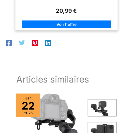
Filmer en mouvement à faible angle - Idéal pour créer des
Garantie limitée de 5 ans |
vidéos et des images en mouvement à faible angle. Large
Charge maximale: 6 kg |
20,99 €
compatibilité -- Convient à tous les appareils photo et
Gamme de hauteur: 72cm à
caméscopes avec une interface de filetage standard 1/4-20.
182cm | Matériau: alliage
Léger et confortable - La poignée rembourrée en NBR atténue
d'aluminium en fibre de
le stress des longs tournages. Joli cadeau - Accessoire de
carbone (tubes) (corps) |
tournage idéal pour une fête d'anniversaire, une lune de miel,
Diamètre du tube:
la maison, un voyage, un banquet pour enregistrer des
32mm/29mm/26mm/22mm
moments heureux et inoubliables. Un beau cadeau pour vos
amis et votre famille.
Articles similaires
Jan
22
2025