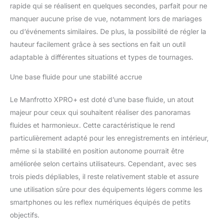
rapidement grâce au
rapide qui se réalisent en quelques secondes, parfait pour ne
système de verrouillage
manquer aucune prise de vue, notamment lors de mariages
latéral, le monopode est
ou d’événements similaires. De plus, la possibilité de régler la
équipé d'Easy Link pour
connecter des
hauteur facilement grâce à ses sections en fait un outil
accessoires, et d'une
adaptable à différentes situations et types de tournages.
plaque Manfrotto
500PLONG
Une base fluide pour une stabilité accrue
Le Manfrotto XPRO+ est doté d’une base fluide, un atout
majeur pour ceux qui souhaitent réaliser des panoramas
fluides et harmonieux. Cette caractéristique le rend
particulièrement adapté pour les enregistrements en intérieur,
même si la stabilité en position autonome pourrait être
améliorée selon certains utilisateurs. Cependant, avec ses
trois pieds dépliables, il reste relativement stable et assure
une utilisation sûre pour des équipements légers comme les
smartphones ou les reflex numériques équipés de petits
objectifs.