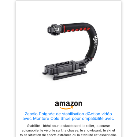
accessoires, et d'une
Il y a un trou de vis de 3/8
partout ANTI-ROTATION : de
"dans la tête de fluide
nouveaux tubes en aluminium
plaque Manfrotto
hydraulique qui peut être utilisé
en forme de D améliorent la
500PLONG
avec la plupart des
résistance à la rotation,
équipements populaires, tels
notamment suite à des
qu'un bras magique, afin que
mouvements rapides
vous puissiez faire tirer le
TOURNAGE IMPECCABLE : le
télescope et le téléphone
Power Quick Lock verrouille
portable en même temps.
avec force le levier sur le côté
【Base de Trépied
plat du tube du monopode,
Multifonctionnelle】 La base du
éliminant ainsi les mouvements
monopode VM75CK peut être
saccadés indésirables
facilement commutée du mode
PRATIQUE : l'appareil se met en
vertical au mode horizontal, elle
marche rapidement grâce au
vous aide à gérer un
système de verrouillage latéral,
environnement de prise de vue
le monopode est équipé d'Easy
complexe. La base amovible
Link pour connecter des
peut également être utilisée
accessoires, et d'une plaque
comme mini trépied de table.
Manfrotto 500PLONG
【Video Fluid Head】
D'excellents détails peuvent
être vus partout. Doté d'un
contrepoids préréglé, d'une
rotation à 360 °, d'une
Zeadio Poignée de stabilisation d’Action vidéo
inclinaison de -70 ° à + 90 ° et
avec Monture Cold Shoe pour ompatibilité avec
de la technologie CNC, la tête
Toutes Les caméras, caméscopes, caméras
hydraulique offre une large
Stabilité - Idéal pour le skateboard, le roller, la course
d’Action, DSLR
plage de mouvement et un
automobile, le vélo, le surf, la chasse, le snowboard, le ski et
amortissement en douceur.
toute situation de sports extrêmes où la stabilité est essentielle.
【Garantie & Spécifications】