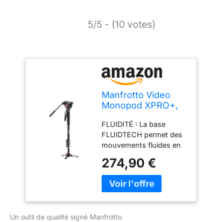
5/5 - (10 votes)
Manfrotto Video
Monopod XPRO+,
Tige de
FLUIDITÉ : La base
Stabilisateur pour
FLUIDTECH permet des
Appareil Photo et
mouvements fluides en
Vidéo à 4 Sections
3D, en panoramique, en
en Aluminium, avec
274,90 €
inclinaison et en rotation,
Base Fluide,
avec un maximum de
Support
précision, et une plus
Smartphone et
grande variété de
Téléphone
perspectives PORTABLE :
Un outil de qualité signé Manfrotto
les trois pieds