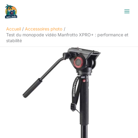
Aller
R
au
e
contenu
c
Accueil
Accessoires photo
h
Test du monopode vidéo Manfrotto XPRO+ : performance et
e
stabilité
r
c
h
e
r