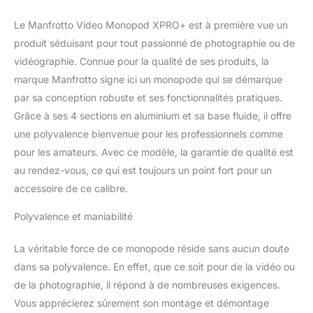
extractibles rendent le
monopode extrêmement
Le Manfrotto Video Monopod XPRO+ est à première vue un
maniable une fois plié, et
produit séduisant pour tout passionné de photographie ou de
vous permettent de le
vidéographie. Connue pour la qualité de ses produits, la
transporter partout
marque Manfrotto signe ici un monopode qui se démarque
ANTI-ROTATION : de
nouveaux tubes en
par sa conception robuste et ses fonctionnalités pratiques.
aluminium en forme de D
Grâce à ses 4 sections en aluminium et sa base fluide, il offre
améliorent la résistance à
une polyvalence bienvenue pour les professionnels comme
la rotation, notamment
pour les amateurs. Avec ce modèle, la garantie de qualité est
suite à des mouvements
rapides TOURNAGE
au rendez-vous, ce qui est toujours un point fort pour un
IMPECCABLE : le Power
accessoire de ce calibre.
Quick Lock verrouille
avec force le levier sur le
Polyvalence et maniabilité
côté plat du tube du
monopode, éliminant
La véritable force de ce monopode réside sans aucun doute
ainsi les mouvements
dans sa polyvalence. En effet, que ce soit pour de la vidéo ou
saccadés indésirables
de la photographie, il répond à de nombreuses exigences.
PRATIQUE : l'appareil se
met en marche
Vous apprécierez sûrement son montage et démontage