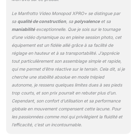
côté plat du tube du
monopode, éliminant
Le Manfrotto Video Monopod XPRO+ se distingue par
ainsi les mouvements
sa
qualité de construction
, sa
polyvalence
et sa
saccadés indésirables
maniabilité
exceptionnelle. Que je sois sur le tournage
PRATIQUE : l'appareil se
d’une vidéo dynamique ou en pleine session photo, cet
met en marche
rapidement grâce au
équipement est un fidèle allié grâce à sa facilité de
système de verrouillage
réglage en hauteur et à sa transportabilité. J’apprécie
latéral, le monopode est
tout particulièrement son assemblage simple et rapide,
équipé d'Easy Link pour
qui me permet d’être réactive sur le terrain. Cela dit, si je
connecter des
accessoires, et d'une
cherche une stabilité absolue en mode trépied
plaque Manfrotto
autonome, je ressens quelques limites dues à ses pieds
500PLONG
trop courts, et son prix pourrait en rebuter plus d’un.
Cependant, son confort d’utilisation et sa performance
globale en mouvement compensent cette lacune. Pour
les passionnées comme moi qui privilégient la fluidité et
l’efficacité, c’est un incontournable.