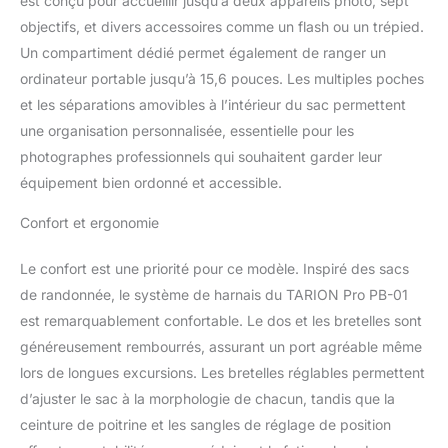
est conçu pour accueillir jusqu’à deux appareils photo, sept
bandoulière pour
objectifs, et divers accessoires comme un flash ou un trépied.
accessoires peut
Un compartiment dédié permet également de ranger un
contenir 1 appareil photo
+ 2 objectifs. 【ACCÈS
ordinateur portable jusqu’à 15,6 pouces. Les multiples poches
LATÉRAL RAPIDE ET
et les séparations amovibles à l’intérieur du sac permettent
COMPARTIMENT DÉDIÉ
une organisation personnalisée, essentielle pour les
POUR ORDINATEUR
photographes professionnels qui souhaitent garder leur
PORTABLE】Le grand
sac pour appareil photo
équipement bien ordonné et accessible.
avec compartiment
d'accès latéral permet
Confort et ergonomie
d'accéder rapidement à
votre équipement sans
Le confort est une priorité pour ce modèle. Inspiré des sacs
avoir à retirer votre grand
de randonnée, le système de harnais du TARION Pro PB-01
sac à dos. La pochette
est remarquablement confortable. Le dos et les bretelles sont
arrière dédiée peut
généreusement rembourrés, assurant un port agréable même
accueillir des ordinateurs
portables fins jusqu'à
lors de longues excursions. Les bretelles réglables permettent
15,6 pouces.
d’ajuster le sac à la morphologie de chacun, tandis que la
【RÉSISTANT AUX
ceinture de poitrine et les sangles de réglage de position
CHOCS, À L'ABRASION