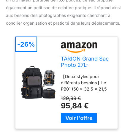
également un petit sac de ceinture pratique. Il répond ainsi
aux besoins des photographes exigeants cherchant à
concilier organisation et praticité dans leurs déplacements.
-26%
TARION Grand Sac
Photo 27L-
Professionnel Sac à
【Deux styles pour
Dos pour Appareil
différents besoins】Le
Photo avec
PB01 (50 x 32,5 x 21,5
Compartiment
cm) offre une capacité de
Ordinateur Portable
129,99 €
27 litres et peut accueillir
15,6" et Housse
95,84 €
plusieurs appareils photo
Imperméable | Pour
et objectifs, ce qui le
Photographe,
rend idéal pour les prises
Randonnée et
de vue professionnelles
Voyage (PB-01)
ou les longs voyages,