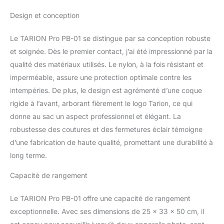
tandis que le PBL (41 x
Design et conception
28 x 14,5 cm) offre un
design compact de 15
Le TARION Pro PB-01 se distingue par sa conception robuste
litres pour un transport
et soignée. Dès le premier contact, j’ai été impressionné par la
quotidien et un usage en
voyage plus légers.
qualité des matériaux utilisés. Le nylon, à la fois résistant et
【Très grand avec
imperméable, assure une protection optimale contre les
double compartiment】
intempéries. De plus, le design est agrémenté d’une coque
Dimensions extérieures :
rigide à l’avant, arborant fièrement le logo Tarion, ce qui
50 x 32,5 x 21,5 cm ;
dimensions intérieures :
donne au sac un aspect professionnel et élégant. La
48,5 x 31,5 x 20,5 cm.
robustesse des coutures et des fermetures éclair témoigne
Le compartiment
d’une fabrication de haute qualité, promettant une durabilité à
supérieur peut facilement
long terme.
contenir 1 appareil photo
+ 5 objectifs. Le
Capacité de rangement
compartiment inférieur
peut contenir au
Le TARION Pro PB-01 offre une capacité de rangement
maximum 1 appareil
photo + 4 objectifs ou 6
exceptionnelle. Avec ses dimensions de 25 x 33 x 50 cm, il
objectifs fixes. Le sac à