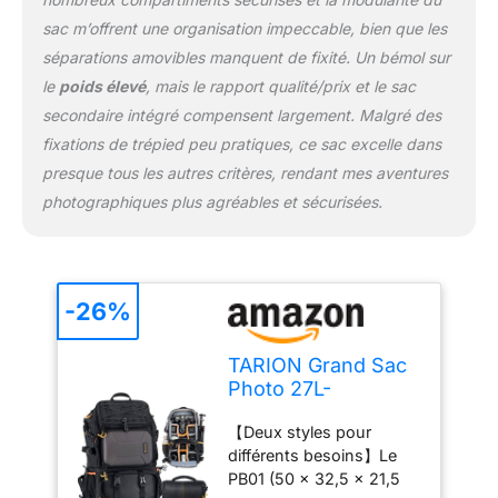
PORTABLE】Le grand
sac pour appareil photo
sac m’offrent une organisation impeccable, bien que les
avec compartiment
séparations amovibles manquent de fixité. Un bémol sur
d'accès latéral permet
le
poids élevé
, mais le rapport qualité/prix et le sac
d'accéder rapidement à
secondaire intégré compensent largement. Malgré des
votre équipement sans
fixations de trépied peu pratiques, ce sac excelle dans
avoir à retirer votre grand
sac à dos. La pochette
presque tous les autres critères, rendant mes aventures
arrière dédiée peut
photographiques plus agréables et sécurisées.
accueillir des ordinateurs
portables fins jusqu'à
15,6 pouces.
【RÉSISTANT AUX
-26%
CHOCS, À L'ABRASION
ET AUX
INTEMÉTÉRIES】 Le
TARION Grand Sac
rembourrage de
Photo 27L-
protection épais à
Professionnel Sac à
l'intérieur, résistant aux
【Deux styles pour
Dos pour Appareil
chocs et indéformable,
différents besoins】Le
Photo avec
contribue à protéger
PB01 (50 x 32,5 x 21,5
Compartiment
votre appareil photo et