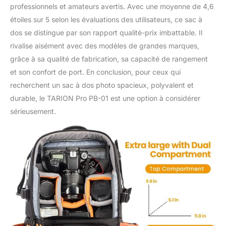
professionnels et amateurs avertis. Avec une moyenne de 4,6
augmentent la circulation
étoiles sur 5 selon les évaluations des utilisateurs, ce sac à
de l'air pendant la
randonnée ou le voyage
dos se distingue par son rapport qualité-prix imbattable. Il
et répartissent le poids
rivalise aisément avec des modèles de grandes marques,
de manière uniforme
grâce à sa qualité de fabrication, sa capacité de rangement
pour plus de confort et
et son confort de port. En conclusion, pour ceux qui
d'économie d'énergie, en
particulier lorsque vous
recherchent un sac à dos photo spacieux, polyvalent et
utilisez ce sac à dos de
durable, le TARION Pro PB-01 est une option à considérer
randonnée pour appareil
sérieusement.
photo entièrement
chargé lors de vos
déplacements.