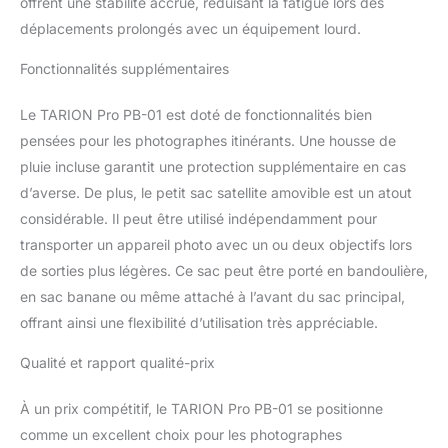
offrent une stabilité accrue, réduisant la fatigue lors des
ET AUX
INTEMÉTÉRIES】 Le
déplacements prolongés avec un équipement lourd.
rembourrage de
protection épais à
Fonctionnalités supplémentaires
l'intérieur, résistant aux
chocs et indéformable,
Le TARION Pro PB-01 est doté de fonctionnalités bien
contribue à protéger
pensées pour les photographes itinérants. Une housse de
votre appareil photo et
pluie incluse garantit une protection supplémentaire en cas
vos objectifs. Le nylon
d’averse. De plus, le petit sac satellite amovible est un atout
haute densité, qui
présente des propriétés
considérable. Il peut être utilisé indépendamment pour
anti-déchirure et
transporter un appareil photo avec un ou deux objectifs lors
résistantes à l'eau, offre
de sorties plus légères. Ce sac peut être porté en bandoulière,
une protection contre les
en sac banane ou même attaché à l’avant du sac principal,
intempéries grâce à une
housse de pluie
offrant ainsi une flexibilité d’utilisation très appréciable.
imperméable. 【SOUTIEN
ERGONOMIQUE DU
Qualité et rapport qualité-prix
DOS】Le panneau arrière
rembourré en maille
À un prix compétitif, le TARION Pro PB-01 se positionne
aérée et la conception
comme un excellent choix pour les photographes
ergonomique