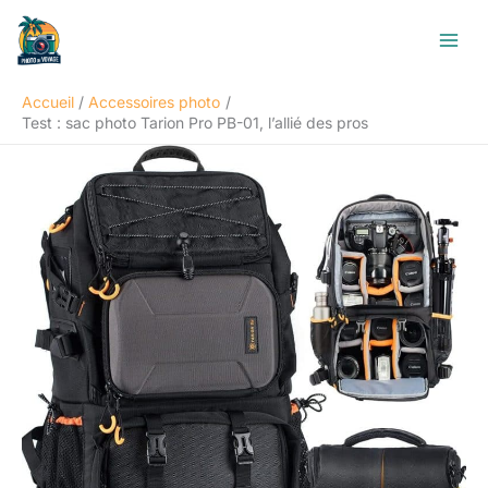
Aller
R
au
e
contenu
c
Accueil
Accessoires photo
h
Test : sac photo Tarion Pro PB-01, l’allié des pros
e
r
c
h
e
r