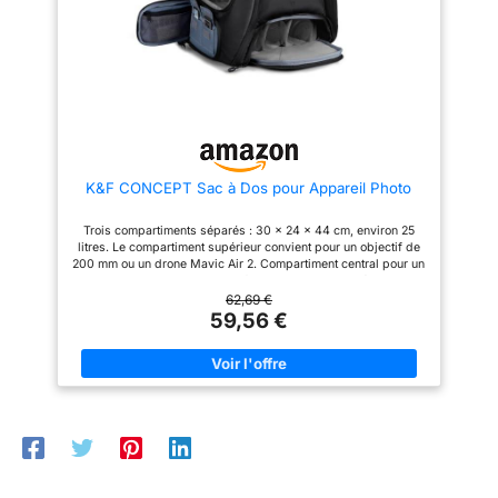
la ville. Il respecte les normes
garder les éléments essentiels
arrière dédiée peut
de bagage cabine de la plupart
tels que les batteries, les cartes
accueillir des ordinateurs
des compagnies aériennes.
mémoire et les câbles
【Protection Tous Temps et
facilement accessibles et bien
portables fins jusqu'à
Durabilité】Equipé d'une
organisés. DIMENSIONS :
15,6 pouces.
housse de pluie imperméable.
Mesure 30 x 15 x 37 cm, offrant
【RÉSISTANT AUX
Les bretelles rembourrées et
un espace suffisant pour votre
ajustables, ainsi que le dos
équipement photographique
CHOCS, À L'ABRASION
aéré en mesh, assurent un port
sans ajouter de volume inutile.
ET AUX
confortable et respirant, même
avec une charge lourde.
INTEMÉTÉRIES】 Le
K&F CONCEPT Sac à Dos pour Appareil Photo
【Multifonction】Retirez les
rembourrage de
cloisons pour transformer ce
protection épais à
sac photo en un sac à dos
Trois compartiments séparés : 30 x 24 x 44 cm, environ 25
urbain léger et élégant. Parfait
l'intérieur, résistant aux
litres. Le compartiment supérieur convient pour un objectif de
pour les excursions
200 mm ou un drone Mavic Air 2. Compartiment central pour un
chocs et indéformable,
quotidiennes. Le noir, discret et
appareil photo, 2 objectifs standard ou 2 caméras.
pratique, s'adapte à tous les
contribue à protéger
Compartiment inférieur pour 3 objectifs standard ou un
62,69 €
usages. Une question ou un
votre appareil photo et
appareil photo, un objectif. Accès rapide : ouverture latérale
59,56 €
souci ? Notre service client
pour un accès rapide à l'appareil photo et aux accessoires
vos objectifs. Le nylon
TARION vous répond avec
pendant le transport – pour être rapidement à portée de main
plaisir.
haute densité, qui
dans les moments cruciaux. Autres poches de rangement :
nombreuses poches fonctionnelles pour ranger téléphone
présente des propriétés
portable, filtre, câble de données, chargeurs, porte-monnaie,
anti-déchirure et
cartes mémoire, clés, lunettes, iPad, etc. Compartiment pour
résistantes à l'eau, offre
ordinateur portable de 15,6 pouces : le compartiment supérieur
rembourré offre de la place, spécialement conçu pour les
une protection contre les
ordinateurs portables, MacBook et tablettes, jusqu'à 15,6".
intempéries grâce à une
Support de trépied : comprend un compartiment latéral spécial,
avec sangle de maintien et boucle pour transporter le trépied