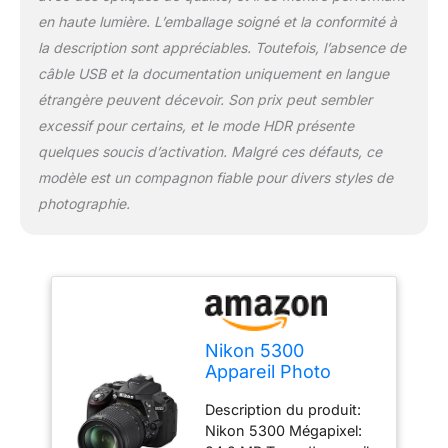
en haute lumière. L’emballage soigné et la conformité à
la description sont appréciables. Toutefois, l’absence de
câble USB et la documentation uniquement en langue
étrangère peuvent décevoir. Son prix peut sembler
excessif pour certains, et le mode HDR présente
quelques soucis d’activation. Malgré ces défauts, ce
modèle est un compagnon fiable pour divers styles de
photographie.
Nikon 5300
Appareil Photo
Numérique
Description du produit:
Compact 24.2 Mpix
Nikon 5300 Mégapixel:
Wi-Fi Noir