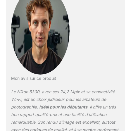
photo</b>: SLR Kit
<b>Type de
capteur</b>: CMOS
<b>Longueur
focale</b>: 18 - 105 mm
<b>Monture d'objectif
d'interface</b>: Nikon F
Mon avis sur ce produit
Le Nikon 5300, avec ses 24,2 Mpix et sa connectivité
Wi-Fi, est un choix judicieux pour les amateurs de
photographie.
Idéal pour les débutants
, il offre un très
bon rapport qualité-prix et une facilité d’utilisation
remarquable. Son rendu d’image est excellent, surtout
avec des optiques de qualité, et il se montre performant