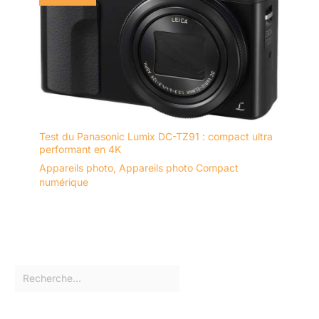
Test du Panasonic Lumix DC-TZ91 : compact ultra
performant en 4K
Appareils photo
,
Appareils photo Compact
numérique