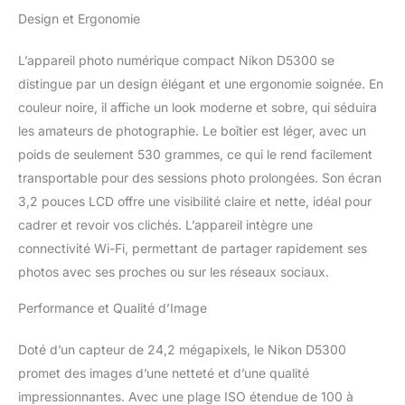
produit</b>: Nikon 5300
Design et Ergonomie
<b>Mégapixel</b>: 24.2
MP <b>Type d'appareil
L’appareil photo numérique compact Nikon D5300 se
photo</b>: SLR Kit
<b>Type de
distingue par un design élégant et une ergonomie soignée. En
capteur</b>: CMOS
couleur noire, il affiche un look moderne et sobre, qui séduira
<b>Longueur
les amateurs de photographie. Le boîtier est léger, avec un
focale</b>: 18 - 105 mm
poids de seulement 530 grammes, ce qui le rend facilement
<b>Monture d'objectif
transportable pour des sessions photo prolongées. Son écran
d'interface</b>: Nikon F
3,2 pouces LCD offre une visibilité claire et nette, idéal pour
cadrer et revoir vos clichés. L’appareil intègre une
connectivité Wi-Fi, permettant de partager rapidement ses
photos avec ses proches ou sur les réseaux sociaux.
Performance et Qualité d’Image
Doté d’un capteur de 24,2 mégapixels, le Nikon D5300
promet des images d’une netteté et d’une qualité
impressionnantes. Avec une plage ISO étendue de 100 à