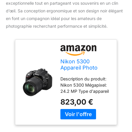
exceptionnelle tout en partageant vos souvenirs en un clin
d’œil. Sa conception ergonomique et son design noir élégant
en font un compagnon idéal pour les amateurs de
photographie recherchant performance et simplicité.
Nikon 5300
Appareil Photo
Numérique
Description du produit:
Compact 24.2 Mpix
Nikon 5300 Mégapixel:
Wi-Fi Noir
24.2 MP Type d'appareil
photo: SLR Kit Type de
823,00 €
capteur: CMOS
Longueur focale: 18 - 105
mm Monture d'objectif
d'interface: Nikon F
<b>Description du