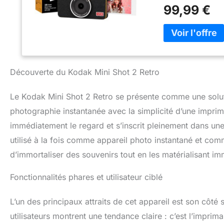
photo instantané
99,99 €
/5,4 x 8,6 pouces 
Bluetooth. Faible
la maison n'a jam
KODAK Mini Shot 
plus de papier ph
Shot 2 Retro util
Découverte du Kodak Mini Shot 2 Retro
impeccables en q
et plastifiées su
Le Kodak Mini Shot 2 Retro se présente comme une soluti
digitales et de l'
Deux types de ph
photographie instantanée avec la simplicité d’une imprim
pouvez imprimer à
immédiatement le regard et s’inscrit pleinement dans une
instantané, vous
de manière à ce 
utilisé à la fois comme appareil photo instantané et com
imprimer les phot
d’immortaliser des souvenirs tout en les matérialisant i
grand. Ar App - T
de n'importe où e
Fonctionnalités phares et utilisateur ciblé
accrue et d'autres
et plus encore, v
L’un des principaux attraits de cet appareil est son côté s
application AR et 
utilisateurs montrent une tendance claire : c’est l’imprim