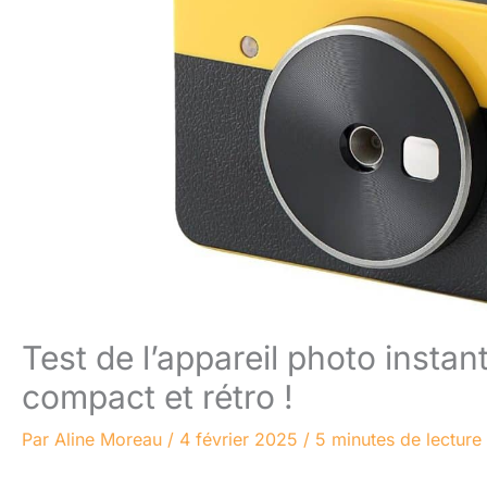
Test de l’appareil photo insta
compact et rétro !
Par
Aline Moreau
/
4 février 2025
/
5 minutes de lecture