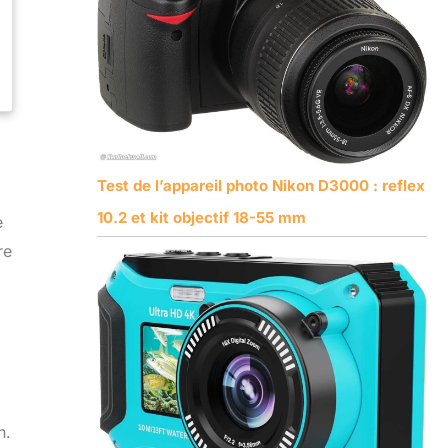
Test de l’appareil photo Nikon D3000 : reflex
10.2 et kit objectif 18-55 mm
e
re
n.