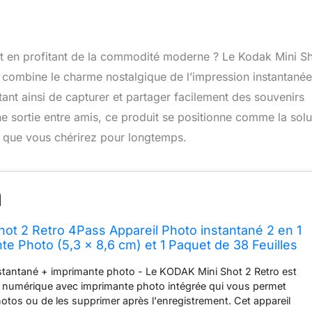
t en profitant de la commodité moderne ? Le Kodak Mini S
1 combine le charme nostalgique de l’impression instantanée
tant ainsi de capturer et partager facilement des souvenirs
e sortie entre amis, ce produit se positionne comme la solu
s que vous chérirez pour longtemps.
ot 2 Retro 4Pass Appareil Photo instantané 2 en 1
te Photo (5,3 x 8,6 cm) et 1 Paquet de 38 Feuilles
itiales + Paquet de 30 Feuilles), Jaune
nstantané + imprimante photo - Le KODAK Mini Shot 2 Retro est
o numérique avec imprimante photo intégrée qui vous permet
otos ou de les supprimer après l'enregistrement. Cet appareil