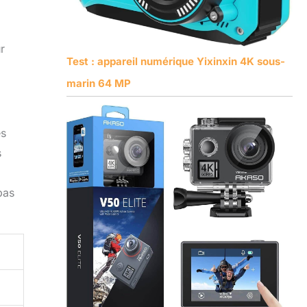
r
Test : appareil numérique Yixinxin 4K sous-
marin 64 MP
es
s
pas