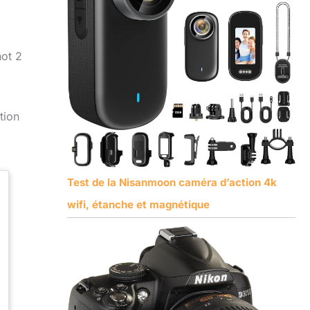
hot 2
tion
Test de la Nisanmoon caméra d’action 4k
wifi, étanche et magnétique