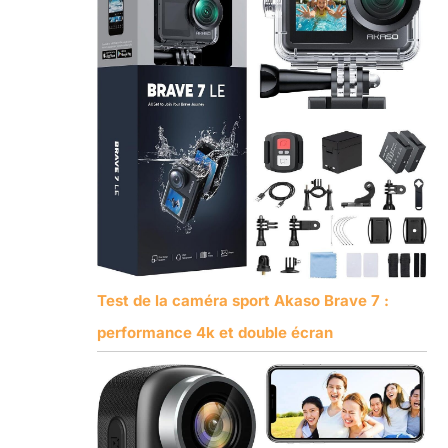
Test de la caméra sport Akaso Brave 7 :
performance 4k et double écran