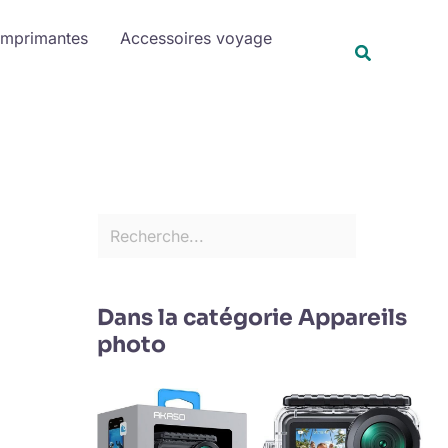
R
Imprimantes
Accessoires voyage
e
Recherche
c
h
e
r
c
h
e
r
Dans la catégorie Appareils
photo