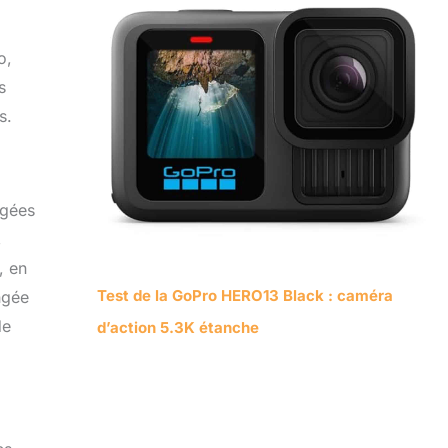
o,
s
s.
ngées
,
, en
Test de la GoPro HERO13 Black : caméra
ngée
de
d’action 5.3K étanche