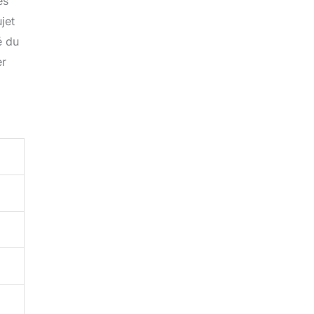
es
jet
é du
er