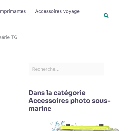
R
Imprimantes
Accessoires voyage
e
Recherche
c
h
série TG
e
r
c
h
e
r
Dans la catégorie
Accessoires photo sous-
marine