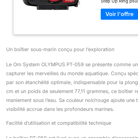
Step Up Ring psu
01 (200975) et le
séparément Peut ac
adaptateur de câb
08, anneau anti-re
de joint torique, 
Un boîtier sous-marin conçu pour l’exploration
Le Om System OLYMPUS PT-059 se présente comme un bo
capturer les merveilles du monde aquatique. Conçu spéc
par son étanchéité optimale, indispensable pour la plon
cm et un poids de seulement 77,11 grammes, ce boîtier re
maniement sous l’eau. Sa couleur noir/rouge ajoute une t
visibilité accrue dans les profondeurs marines.
Facilité d’utilisation et compatibilité technique