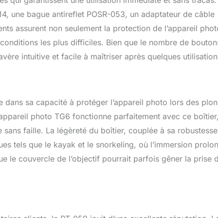
s qui garantissent une utilisation immédiate et sans tracas.
14, une bague antireflet POSR-053, un adaptateur de câble
nts assurent non seulement la protection de l’appareil phot
onditions les plus difficiles. Bien que le nombre de bouton
vère intuitive et facile à maîtriser après quelques utilisation
le dans sa capacité à protéger l’appareil photo lors des plo
l’appareil photo TG6 fonctionne parfaitement avec ce boîtier
sans faille. La légèreté du boîtier, couplée à sa robustesse
ques tels que le kayak et le snorkeling, où l’immersion prolo
ue le couvercle de l’objectif pourrait parfois gêner la prise 