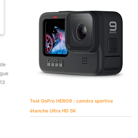
 de
ngue
,13
Test GoPro HERO9 : caméra sportive
étanche Ultra HD 5K