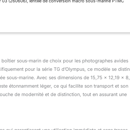
r 03 (260606), lentille de conversion macro sous-marine PTMC
ntille de conversion large sous-marine ptwc 01 (200973) vendus
cueillir deux flashs externes Livré avec joint torique pol 058,
le optique pfca 03, capuchon de corps prlc 14, capot LCD pfud
flet posr 053, manuel, sangle, graisse de silicone et dissolvant
kit d'entretien pms 02, gel de silicone, sangle
îtier sous-marin de choix pour les photographes avides
ifiquement pour la série TG d’Olympus, ce modèle se disti
gée sous-marine. Avec ses dimensions de 15,75 x 12,19 x 8
ste étonnamment léger, ce qui facilite son transport et son
ouche de modernité et de distinction, tout en assurant une