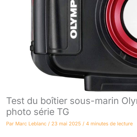
Test du boîtier sous-marin Ol
photo série TG
Par
Marc Leblanc
/
23 mai 2025
/
4 minutes de lecture