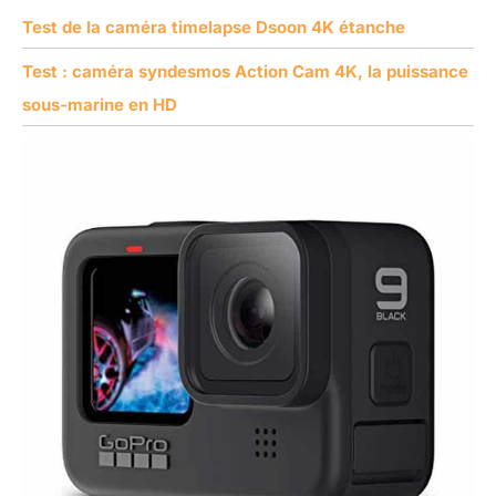
Test de la caméra timelapse Dsoon 4K étanche
Test : caméra syndesmos Action Cam 4K, la puissance
sous-marine en HD