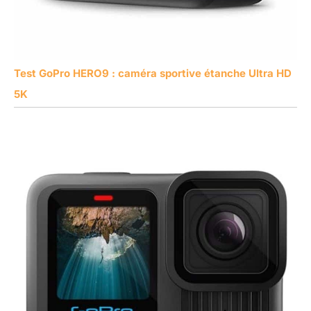
Test GoPro HERO9 : caméra sportive étanche Ultra HD
5K