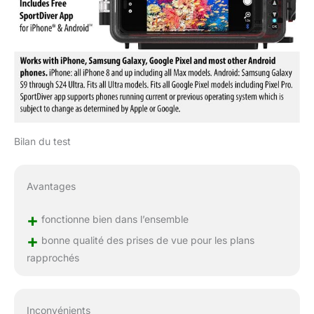
incluent des languettes
en caoutchouc
supplémentaires, des
joints toriques de
rechange pour le boîtier
et le port de contrôle
sous vide, un lubrifiant et
un outil de retrait, une
capsule Moisture
Muncher
Bilan du test
supplémentaire, un étui
de voyage, une
dragonne de luxe et
Avantages
deux piles AAA
+
fonctionne bien dans l’ensemble
+
bonne qualité des prises de vue pour les plans
rapprochés
Inconvénients