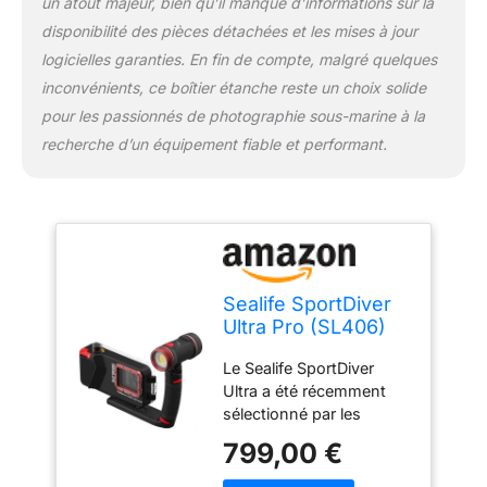
un atout majeur, bien qu’il manque d’informations sur la
l'humidité résiduelle
disponibilité des pièces détachées et les mises à jour
Utilisation : que vous
logicielles garanties. En fin de compte, malgré quelques
utilisiez la lumière photo
et vidéo sous-marine
inconvénients, ce boîtier étanche reste un choix solide
Sea Dragon 2500F ou le
pour les passionnés de photographie sous-marine à la
filtre inclus sur la coque
recherche d’un équipement fiable et performant.
SportDiver ULTRA, vos
images seront comme
celles d'un photographe
sous-marin
professionnel. La
technologie LED COB
avec un indice de rendu
Sealife SportDiver
des couleurs de 90 imite
Ultra Pro (SL406)
étroitement la lumière
Unterwasserboîte
naturelle du soleil, de
Le Sealife SportDiver
Smart
sorte que tout ce que
Ultra a été récemment
vous voyez sont les
sélectionné par les
couleurs vives telles
éditeurs ScubaLab du
799,00 €
qu'elles apparaissent
PADI Scuba Diving
vraiment dans la nature.
Magazine comme «