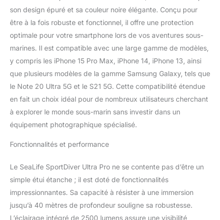
premier choix. La plus
son design épuré et sa couleur noire élégante. Conçu pour
grande coque SportDiver
être à la fois robuste et fonctionnel, il offre une protection
Ultra compatible avec la
optimale pour votre smartphone lors de vos aventures sous-
plupart des modèles
marines. Il est compatible avec une large gamme de modèles,
Android et iPhone 10 et
y compris les iPhone 15 Pro Max, iPhone 14, iPhone 13, ainsi
plus est étanche pour les
plongées jusqu'à 40 m
que plusieurs modèles de la gamme Samsung Galaxy, tels que
en utilisant son
le Note 20 Ultra 5G et le S21 5G. Cette compatibilité étendue
mécanisme d'étanchéité
en fait un choix idéal pour de nombreux utilisateurs cherchant
à came. Le ressort de
à explorer le monde sous-marin sans investir dans un
tension intérieur et les
languettes en
équipement photographique spécialisé.
caoutchouc
maintiennent votre
Fonctionnalités et performance
téléphone en place tout
en ajoutant une
Le SeaLife SportDiver Ultra Pro ne se contente pas d’être un
protection contre les
simple étui étanche ; il est doté de fonctionnalités
chocs. Si vous ne scellez
impressionnantes. Sa capacité à résister à une immersion
pas correctement la
jusqu’à 40 mètres de profondeur souligne sa robustesse.
coque, les nouveaux
capteurs d'humidité et
L’éclairage intégré de 2500 lumens assure une visibilité