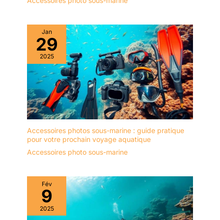
Accessoires photo sous-marine
vos messages et vos e-
mails. C'est pourquoi
nous testons chaque
Jan
coque avant qu'elle ne
29
soit emballée. Nous
savons également que
2025
les choses se perdent et
incluent des languettes
en caoutchouc
supplémentaires, des
joints toriques de
rechange pour le boîtier
et le port de contrôle
Accessoires photos sous-marine : guide pratique
sous vide, un lubrifiant et
pour votre prochain voyage aquatique
un outil de retrait, une
Accessoires photo sous-marine
capsule Moisture
Muncher
supplémentaire, un étui
Fév
9
de voyage, une
dragonne de luxe et
2025
deux piles AAA