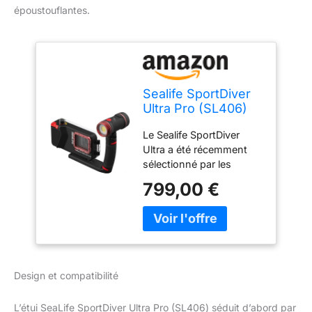
époustouflantes.
Sealife SportDiver
Ultra Pro (SL406)
Unterwasserboîte
Le Sealife SportDiver
Smart
Ultra a été récemment
sélectionné par les
éditeurs ScubaLab du
799,00 €
PADI Scuba Diving
Magazine comme «
Choix du testeur » 24
pour les boîtiers de
smartphone sous-
marins. Scubalab a testé
Design et compatibilité
six boîtiers de téléphone
sous-marins, dont le
L’étui SeaLife SportDiver Ultra Pro (SL406) séduit d’abord par
SportDiver Ultra a reçu le