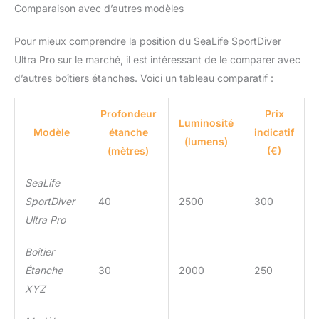
naturelle du soleil, de
Comparaison avec d’autres modèles
sorte que tout ce que
vous voyez sont les
Pour mieux comprendre la position du SeaLife SportDiver
couleurs vives telles
Ultra Pro sur le marché, il est intéressant de le comparer avec
qu'elles apparaissent
d’autres boîtiers étanches. Voici un tableau comparatif :
vraiment dans la nature.
Fini les images bleues
délavées Les
Profondeur
Prix
Luminosité
commandes de l'appareil
Modèle
étanche
indicatif
photo SportDiver ne
(lumens)
(mètres)
(€)
changent pas la façon
normale de prendre des
SeaLife
photos. Vous avez accès
à tous les paramètres de
SportDiver
40
2500
300
contrôle de votre appareil
Ultra Pro
photo, y compris le
zoom, la mise au point, la
Boîtier
balance des blancs, la
Étanche
30
2000
250
teinte, la sélection de
l'objectif, etc. Vous
XYZ
pouvez facilement
basculer entre les photos