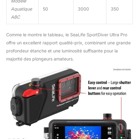
Modèle
et les vidéos. Le boîtier
Aquatique
50
3000
350
offre désormais 7 points
ABC
de montage pour
connecter facilement le
plateau Flex-Connect et
Comme le montre le tableau, le SeaLife SportDiver Ultra Pro
les accessoires. Il
offre un excellent rapport qualité-prix, combinant une grande
dispose d'un grand levier
profondeur étanche et une luminosité suffisante pour la
d'obturation pour
prendre des photos
majorité des plongeurs amateurs.
facilement à mains
gantées ou nues Votre
téléphone est
inestimable avec vos
photos, votre musique,
vos messages et vos e-
mails. C'est pourquoi
nous testons chaque
coque avant qu'elle ne
soit emballée. Nous
savons également que
les choses se perdent et