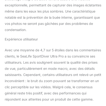
de pression audibles et
exceptionnelle, permettant de capturer des images éclatantes
visuels vous avertiront
même dans les eaux les plus sombres. Une caractéristique
rapidement. La capsule
notable est la prévention de la buée interne, garantissant que
anti-buée Moisture
Muncher empêche la
vos photos ne seront pas gâchées par des problèmes de
buée interne due à
condensation.
l'humidité résiduelle
Utilisation : que vous
Expérience utilisateur
utilisiez la lumière photo
et vidéo sous-marine
Avec une moyenne de 4,7 sur 5 étoiles dans les commentaires
Sea Dragon 2500F ou le
clients, le SeaLife SportDiver Ultra Pro a su convaincre ses
filtre inclus sur la coque
utilisateurs. Les avis soulignent souvent la qualité des prises
SportDiver ULTRA, vos
images seront comme
de vue, particulièrement en mode macro, avec des détails
celles d'un photographe
saisissants. Cependant, certains utilisateurs ont relevé un petit
sous-marin
inconvénient : le bruit du zoom pouvant se transformer en un
professionnel. La
clic perceptible sur les vidéos. Malgré cela, le consensus
technologie LED COB
avec un indice de rendu
général reste très positif, avec des performances qui
des couleurs de 90 imite
répondent aux attentes pour un produit de cette gamme.
étroitement la lumière