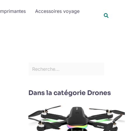
R
Imprimantes
Accessoires voyage
e
Recherche
c
h
e
r
c
h
e
r
Dans la catégorie Drones