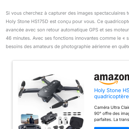
Si vous cherchez à capturer des images spectaculaires to
Holy Stone HS175D est conçu pour vous. Ce quadricoptèr
avancée avec son retour automatique GPS et ses moteurs 
46 minutes. Avec ses fonctions innovantes comme le « sui
besoins des amateurs de photographie aérienne en quête
Holy Stone H
quadricoptère
sans balais, su
Caméra Ultra Clai
de 46 minute
90° offre des ima
parfaites. La tra
vitesse ou par ve