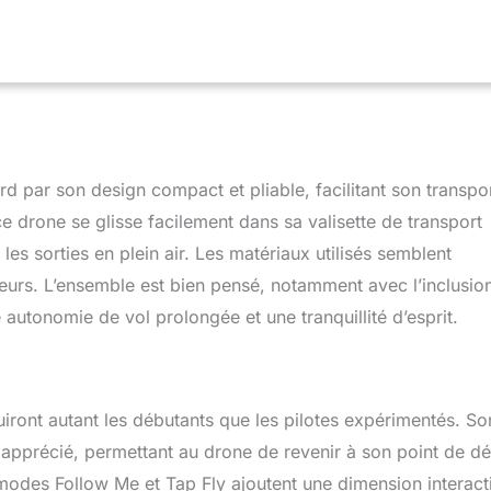
uement à son point de départ en cas de perte de signal, de sortie
tterie faible. Vous n'avez plus à craindre de le perdre. Meilleure
 : Les 2 batteries fournissent jusqu'à 46 minutes de vol. Des
aintien d'Altitude, Flux Optique, Mode Sans Tête,
ssage à une Touche et Ajustement de la Vitesse rendent ce drone
débutants. Conforme à la réglementation C0:HS175D, drone adulte
ente le dernier design Holy Stone et pèse moins de 250
 GPS est la solution de vol parfaite et répond aux normes C0.
 par son design compact et pliable, facilitant son transpor
urer de superbes images en déplacement. Fonctions Intelligentes
: Le drone peut vous suivre automatiquement, voler selon un
drone se glisse facilement dans sa valisette de transport
u tourner autour d'un point. Avec un simple geste face à la
es sorties en plein air. Les matériaux utilisés semblent
des photos ou vidéos, pour une expérience de vol inoubliable.
eurs. L’ensemble est bien pensé, notamment avec l’inclusio
 autonomie de vol prolongée et une tranquillité d’esprit.
iront autant les débutants que les pilotes expérimentés. So
apprécié, permettant au drone de revenir à son point de dé
 modes Follow Me et Tap Fly ajoutent une dimension interact