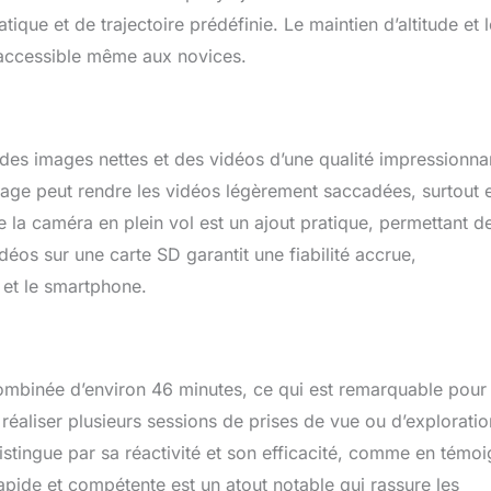
ique et de trajectoire prédéfinie. Le maintien d’altitude et l
D accessible même aux novices.
es images nettes et des vidéos d’une qualité impressionna
image peut rendre les vidéos légèrement saccadées, surtout 
 de la caméra en plein vol est un ajout pratique, permettant d
éos sur une carte SD garantit une fiabilité accrue,
 et le smartphone.
combinée d’environ 46 minutes, ce qui est remarquable pour
réaliser plusieurs sessions de prises de vue ou d’exploratio
istingue par sa réactivité et son efficacité, comme en témo
apide et compétente est un atout notable qui rassure les