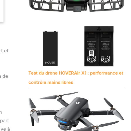
t et
Test du drone HOVERAir X1 : performance et
n de
contrôle mains libres
n
part
ive à