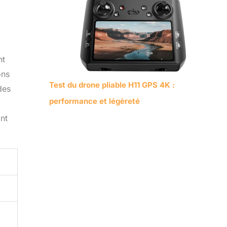
nt
ons
Test du drone pliable H11 GPS 4K :
des
performance et légèreté
ant