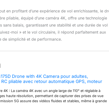
ut en profitant d’une expérience de vol enrichissante, le d
e pliable, équipé d’une caméra 4K, offre une technologie
sans balais, garantissant une stabilité et une durée de vol
vez-moi » et le vol circulaire, il répond parfaitement aux
 de simplicité et de performance.
S175D Drone with 4K Camera pour adultes,
 RC pliable avec retour automatique GPS, moteur
ivez-moi, vol circulaire, maintien de l'altitude, vol
re 4K : La caméra 4K avec un angle large de 110° et réglable à
s
ges haute résolution, permettant de capturer des prises de vue
nsmission 5G assure des vidéos fluides et stables, même à grande
nt fort. Retour Automatique GPS : Grâce au GPS, le drone peut