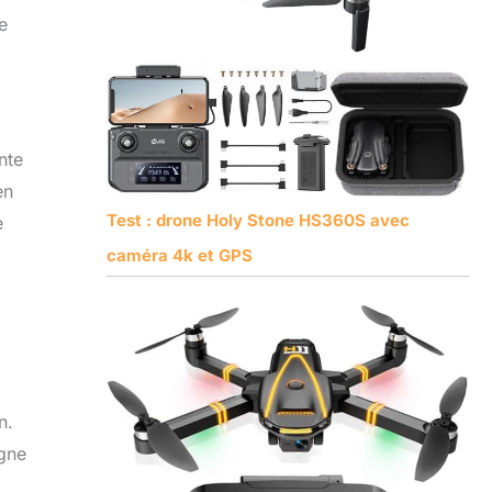
e
nte
en
Test : drone Holy Stone HS360S avec
e
caméra 4k et GPS
n.
igne