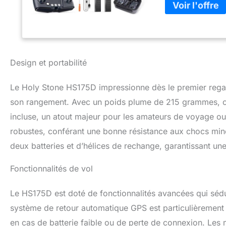
revenir automatiq
de portée ou de ba
Expérience de Vol
fonctions comme M
Décollage/Atterri
parfait pour les 
Design et portabilité
avec caméra, prés
grammes. Ce drone
Le Holy Stone HS175D impressionne dès le premier regard
Parfait pour capt
Supplémentaires 
son rangement. Avec un poids plume de 215 grammes, ce 
trajet prédéfini o
incluse, un atout majeur pour les amateurs de voyage ou l
caméra, il prend 
robustes, conférant une bonne résistance aux chocs min
deux batteries et d’hélices de rechange, garantissant une
Fonctionnalités de vol
Le HS175D est doté de fonctionnalités avancées qui sédu
système de retour automatique GPS est particulièrement 
en cas de batterie faible ou de perte de connexion. Les