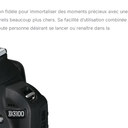
on fidèle pour immortaliser des moments précieux avec une
eils beaucoup plus chers. Sa facilité d’utilisation combinée
oute personne désirant se lancer ou renaître dans la