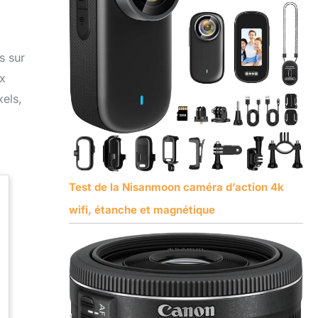
s sur
x
xels,
Test de la Nisanmoon caméra d’action 4k
wifi, étanche et magnétique