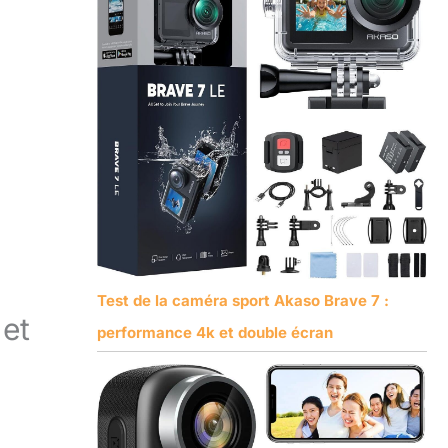
Test de la caméra sport Akaso Brave 7 :
 et
performance 4k et double écran