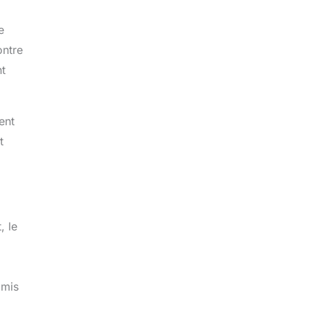
e
ontre
nt
ent
t
, le
omis