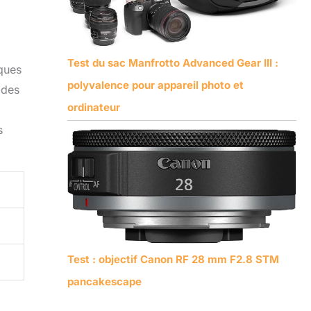
Test du sac Manfrotto Advanced Gear III :
ques
polyvalence pour appareil photo et
 des
ordinateur
s
Test : objectif Canon RF 28 mm F2.8 STM
pancakescape