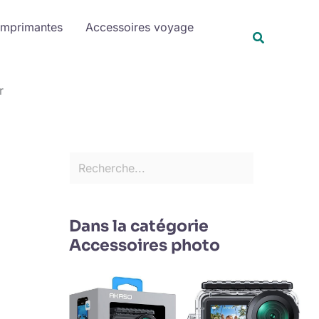
R
Imprimantes
Accessoires voyage
e
Recherche
c
h
r
e
r
c
h
e
r
Dans la catégorie
Accessoires photo