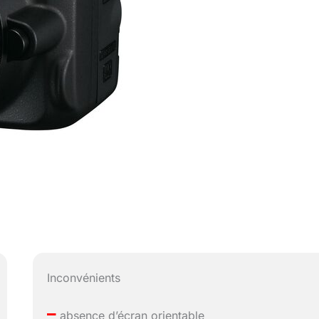
Inconvénients
–
absence d’écran orientable