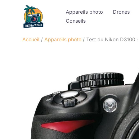
Aller
Appareils photo
Drones
au
Conseils
contenu
Accueil
Appareils photo
Test du Nikon D3100 :