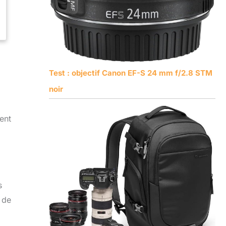
Test : objectif Canon EF-S 24 mm f/2.8 STM
noir
ent
s
 de