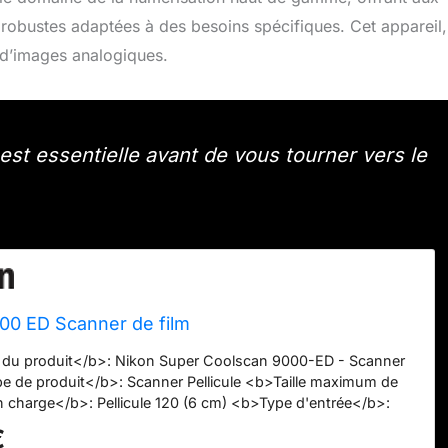
 robustes adaptées à des besoins spécifiques. Cet appareil,
n d’images analogiques.
est essentielle avant de vous tourner vers le
00 ED Scanner de film
 du produit</b>: Nikon Super Coolscan 9000-ED - Scanner
pe de produit</b>: Scanner Pellicule <b>Taille maximum de
n charge</b>: Pellicule 120 (6 cm) <b>Type d'entrée</b>:
olution</b>: Couleurs 48 bits <b>Résolution optique</b>:
€
scription du produit</b>: Nikon Super Coolscan 9000-ED -