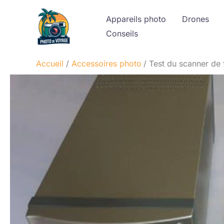
Aller
Appareils photo
Drones
au
Conseils
contenu
Accueil
Accessoires photo
Test du scanner de