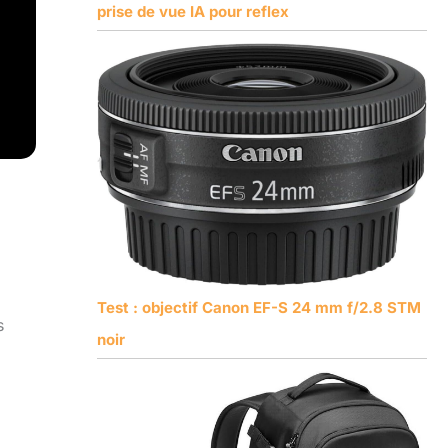
prise de vue IA pour reflex
Test : objectif Canon EF-S 24 mm f/2.8 STM
s
noir