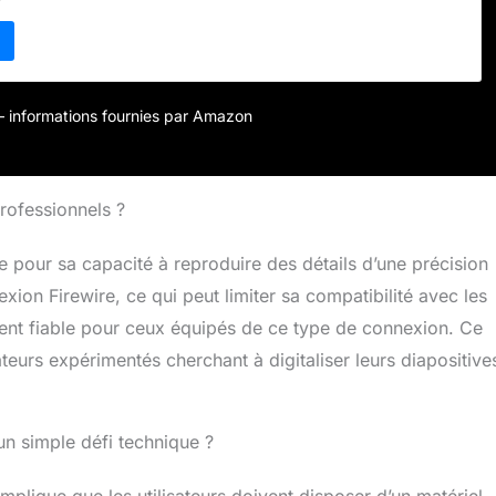
le <b>Type de produit</b>: Scanner Pellicule <b>Taille
port prise en charge</b>: Pellicule 120 (6 cm) <b>Type
Couleur <b>Résolution</b>: Couleurs 48 bits <b>Résolution
000 ppp
r – informations fournies par Amazon
rofessionnels ?
pour sa capacité à reproduire des détails d’une précision
ion Firewire, ce qui peut limiter sa compatibilité avec les
ment fiable pour ceux équipés de ce type de connexion. Ce
teurs expérimentés cherchant à digitaliser leurs diapositive
 un simple défi technique ?
plique que les utilisateurs doivent disposer d’un matériel