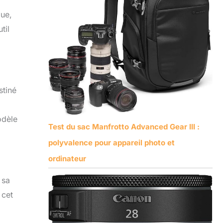
due,
til
stiné
odèle
Test du sac Manfrotto Advanced Gear III :
polyvalence pour appareil photo et
ordinateur
 sa
 cet