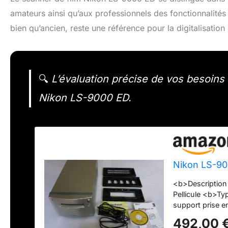
amateurs ainsi qu’aux professionnels des fonctionnalités
bien qu’ancien, reste une référence pour la digitalisatio
🔍
L’évaluation précise de vos besoins 
Nikon LS-9000 ED.
Nikon LS-90
<b>Description
Pellicule <b>Ty
support prise e
Couleur <b>Rés
492,00 
4000 ppp <b>De