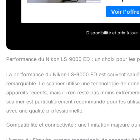
Scanner Pellicu
maximum de sup
d'entrée</b>: 
optique</b>: 4
Disponibilité et prix à jou
Performance du Nikon LS-9000 ED : un choix pour les p
La performance du Nikon LS-9000 ED est souvent saluée 
remarquable. Le scanner utilise une technologie de connex
appareils récents, mais il n’en reste pas moins extrême
scanner est particulièrement recommandé pour les utilisa
avec une qualité professionnelle.
Compatibilité et connectivité : une limitation majeure ou
L’usage du Firewire comme technologie de connectivité im