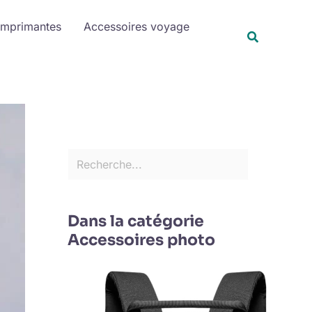
R
Imprimantes
Accessoires voyage
e
Recherche
c
h
e
r
c
h
e
r
Dans la catégorie
Accessoires photo