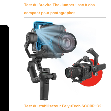
Test du Brevite The Jumper : sac à dos
compact pour photographes
Test du stabilisateur FeiyuTech SCORP-C2 :