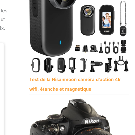
 les
out
ix.
Test de la Nisanmoon caméra d’action 4k
wifi, étanche et magnétique