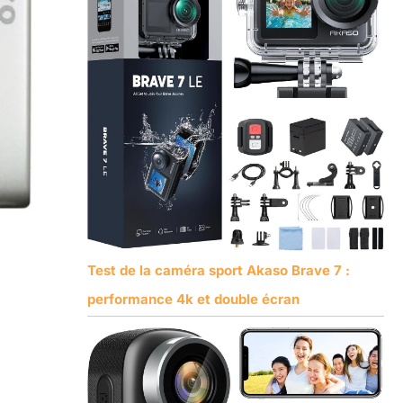
Test de la caméra sport Akaso Brave 7 :
performance 4k et double écran