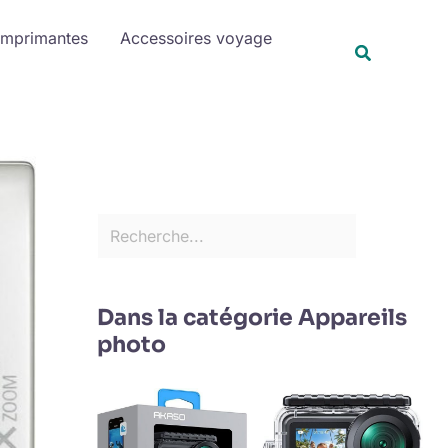
R
Imprimantes
Accessoires voyage
e
Recherche
c
h
e
r
c
h
e
r
Dans la catégorie Appareils
photo