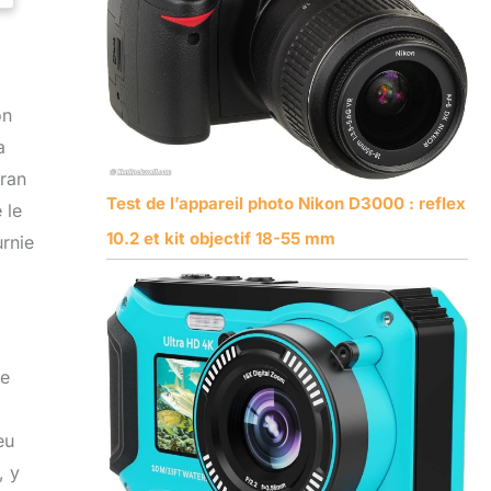
on
a
cran
Test de l’appareil photo Nikon D3000 : reflex
 le
10.2 et kit objectif 18-55 mm
rnie
ge
eu
, y