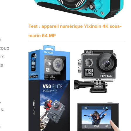
Test : appareil numérique Yixinxin 4K sous-
marin 64 MP
n
ucoup
urs
us
,
ls.
n