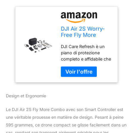
DJI Air 2S Worry-
Free Fly More
Combo Drone
DJI Care Refresh è un
Quadcopter, Gimbal
piano di protezione
a 3 Assi con
completo e affidabile che
Fotocamera, Video
offre una copertura
5.4K, Sensore
contro i danni accidentali
CMOS 1”,
per i prodotti DJI ,
MasterShots, Offre
permettendoti di goderti
Due Sostituzioni in
il tuo prodotto DJI con
un Anno, Copre
Design et Ergonomie
maggiore tranquillità
Diversi Tipi di
ovunque tu vada. Il piano
Incidenti
di servizio DJI Care e il
Le DJI Air 2S Fly More Combo avec son Smart Controller est
prodotto corrispondente
une véritable prouesse en matière de design. Pesant à peine
devono essere acquistati
595 grammes, ce drone compact se glisse facilement dans un
dallo stesso paese o
sac, rendant son transport aisément gérable pour les