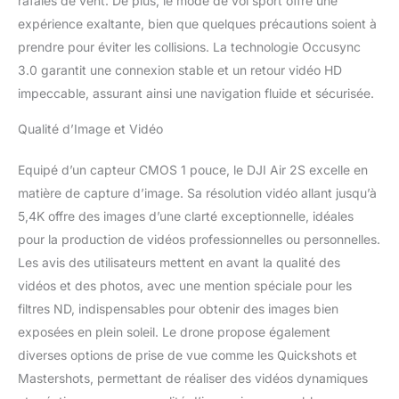
rafales de vent. De plus, le mode de vol sport offre une
creazione di contenuti
expérience exaltante, bien que quelques précautions soient à
migliorata. 【Sensore
prendre pour éviter les collisions. La technologie Occusync
CMOS 1”】Dotato di un
3.0 garantit une connexion stable et un retour vidéo HD
sensore di immagine da
1” e di pixel da 2,4 μm,
impeccable, assurant ainsi une navigation fluide et sécurisée.
DJI Air 2S è in grado di
registrare video in
Qualité d’Image et Vidéo
5,4K/30 fps e 4K/60 fps.
【Mastershots】Come
Equipé d’un capteur CMOS 1 pouce, le DJI Air 2S excelle en
evoluzione successiva di
matière de capture d’image. Sa résolution vidéo allant jusqu’à
QuickShots,
5,4K offre des images d’une clarté exceptionnelle, idéales
MasterShots è una
funzione automatica
pour la production de vidéos professionnelles ou personnelles.
avanzata che offre agli
Les avis des utilisateurs mettent en avant la qualité des
utenti i migliori scatti in
vidéos et des photos, avec une mention spéciale pour les
qualsiasi luogo ci si trovi,
filtres ND, indispensables pour obtenir des images bien
il tutto con un semplice
exposées en plein soleil. Le drone propose également
tocco. 【Il centro
dell'attenzione】
diverses options de prise de vue comme les Quickshots et
FocusTrack include
Mastershots, permettant de réaliser des vidéos dynamiques
Spotlight 2.0, ActiveTrack