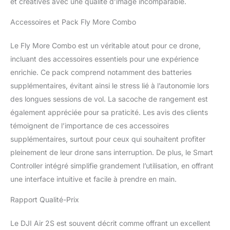
et créatives avec une qualité d’image incomparable.
4.0 e Point of Interest
3.0, rendendo
Accessoires et Pack Fly More Combo
semplicissimo per DJI Air
2S seguire o tracciare il
Le Fly More Combo est un véritable atout pour ce drone,
tuo soggetto. 【Un
miliardo di colori】Il
incluant des accessoires essentiels pour une expérience
profilo colore Dlog-M a
enrichie. Ce pack comprend notamment des batteries
10 bit può immortalare
supplémentaires, évitant ainsi le stress lié à l’autonomie lors
fino a un miliardo di
des longues sessions de vol. La sacoche de rangement est
colori, mantenendo tutti
également appréciée pour sa praticité. Les avis des clients
quei piccoli dettagli che
faranno risaltare i tuoi
témoignent de l’importance de ces accessoires
filmati. 【Trasmissione
supplémentaires, surtout pour ceux qui souhaitent profiter
video max 12 km (FCC)】
pleinement de leur drone sans interruption. De plus, le Smart
DJI Air 2S è dotato della
Controller intégré simplifie grandement l’utilisation, en offrant
tecnologia di
trasmissione delle
une interface intuitive et facile à prendre en main.
immagini O3 (OcuSync
3.0) più avanzata di DJI ,
Rapport Qualité-Prix
che offre un feed d
immagini ultra-fluido,
Le DJI Air 2S est souvent décrit comme offrant un excellent