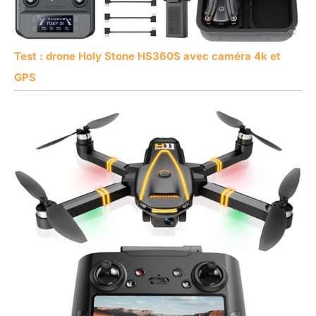
Test : drone Holy Stone HS360S avec caméra 4k et
GPS