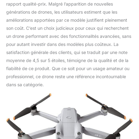
chiaro e affidabile ogni
rapport qualité-prix. Malgré l’apparition de nouvelles
volta che voli.
générations de drones, les utilisateurs estiment que les
【Rilevamento
améliorations apportées par ce modèle justifient pleinement
dell'ambiente】 DJI Air
2S ha la capacità di
son coût. C’est un choix judicieux pour ceux qui recherchent
percepire l’ambiente in 4
un drone performant avec des fonctionnalités avancées, sans
direzioni in su, in giù, in
pour autant investir dans des modèles plus coûteux. La
avanti e all’indietro. Gli
satisfaction générale des clients, qui se traduit par une note
algoritmi per Advanced
Assisted Flight System
moyenne de 4,5 sur 5 étoiles, témoigne de la qualité et de la
(APAS 4.0) sono stati
fiabilité de ce produit. Que ce soit pour un usage amateur ou
ulteriormente migliorati,
professionnel, ce drone reste une référence incontournable
consentendo a DJI Air 2S
dans sa catégorie.
di evitare
automaticamente gli
ostacoli negli scenari più
complessi, anche ad alta
velocità.