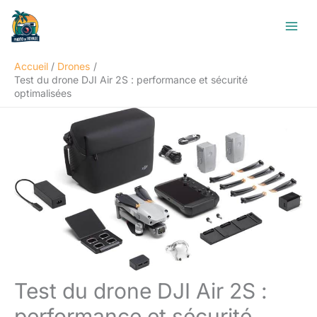
Aller
R
au
e
contenu
c
Accueil
Drones
h
Test du drone DJI Air 2S : performance et sécurité
e
optimalisées
r
c
h
e
r
Test du drone DJI Air 2S :
performance et sécurité