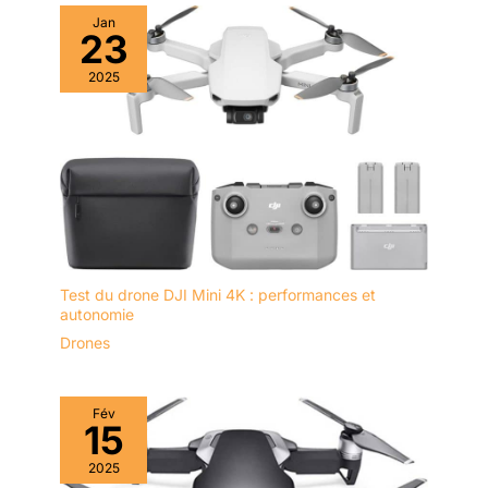
direzioni in su, in giù, in
Jan
23
avanti e all’indietro. Gli
algoritmi per Advanced
2025
Assisted Flight System
(APAS 4.0) sono stati
ulteriormente migliorati,
consentendo a DJI Air 2S
di evitare
automaticamente gli
ostacoli negli scenari più
complessi, anche ad alta
velocità.
Test du drone DJI Mini 4K : performances et
autonomie
Drones
Fév
15
2025