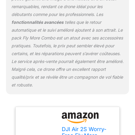
creazione di contenuti
remarquables, rendant ce drone idéal pour les
migliorata. 【Sensore
débutants comme pour les professionnels. Les
CMOS 1”】Dotato di un
fonctionnalités avancées
telles que le retour
sensore di immagine da
1” e di pixel da 2,4 μm,
automatique et le suivi amélioré ajoutent à son attrait. Le
DJI Air 2S è in grado di
pack Fly More Combo est un atout avec ses accessoires
registrare video in
pratiques. Toutefois, le prix peut sembler élevé pour
5,4K/30 fps e 4K/60 fps.
certains, et les réparations peuvent s’avérer coûteuses.
【Mastershots】Come
evoluzione successiva di
Le service après-vente pourrait également être amélioré.
QuickShots,
Malgré cela, ce drone offre un excellent rapport
MasterShots è una
qualité/prix et se révèle être un compagnon de vol fiable
funzione automatica
et robuste.
avanzata che offre agli
utenti i migliori scatti in
qualsiasi luogo ci si trovi,
il tutto con un semplice
tocco. 【Il centro
dell'attenzione】
FocusTrack include
DJI Air 2S Worry-
Spotlight 2.0, ActiveTrack