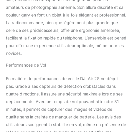
regione. Il piano di
servizio può essere
amateurs de photographie aérienne. Son allure discrète et sa
associato solo a un
couleur gary en font un objet à la fois élégant et professionnel.
drone acquistato dal
La radiocommande, bien que légèrement plus grande que
canale di vendita ufficiale
celle de ses prédécesseurs, offre une ergonomie améliorée,
o autorizzato di DJI e
utilizzato nel paese o
facilitant la fixation rapide du téléphone. L’ensemble est pensé
nella regione in cui è
pour offrir une expérience utilisateur optimale, même pour les
stato acquistato. 【 DJI
novices.
Care Refresh】Include
una stazione di ricarica
Performances de Vol
della batteria, un set di
filtri ND, una borsa a
En matière de performances de vol, le DJI Air 2S ne déçoit
tracolla, due batterie
pas. Grâce à ses capteurs de détection d’obstacles dans
extra, DJI Care Refresh
per la copertura da danni
quatre directions, il assure une sécurité maximale lors de ses
accidentali, fino a due
déplacements. Avec un temps de vol pouvant atteindre 31
sostituzioni in un anno e
minutes, il permet de capturer des images et vidéos de
altro ancora per un
qualité sans la crainte de manquer de batterie. Les avis des
tempo di volo
prolungato, senza
utilisateurs soulignent la stabilité en vol, même en présence de
preoccupazioni e