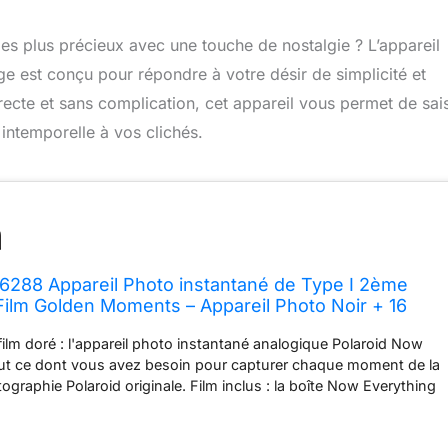
es plus précieux avec une touche de nostalgie ? L’appareil
e est conçu pour répondre à votre désir de simplicité et
recte et sans complication, cet appareil vous permet de sais
intemporelle à vos clichés.
6288 Appareil Photo instantané de Type I 2ème
Film Golden Moments – Appareil Photo Noir + 16
ur Or
film doré : l'appareil photo instantané analogique Polaroid Now
out ce dont vous avez besoin pour capturer chaque moment de la
ographie Polaroid originale. Film inclus : la boîte Now Everything
il photo Now i-Type Instnat (noir) plus un double pack de film
olden Moments (16 photos) pour vous permettre de prendre des