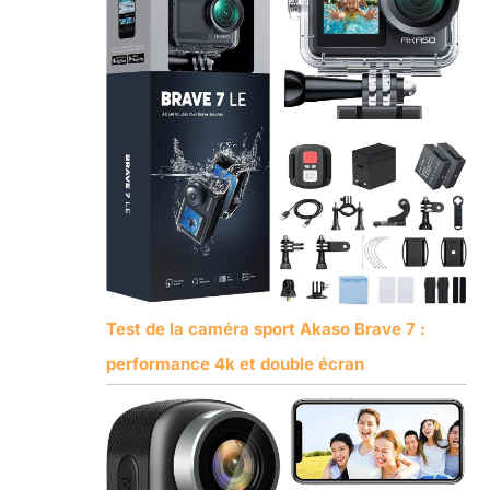
Test de la caméra sport Akaso Brave 7 :
performance 4k et double écran