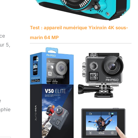
Test : appareil numérique Yixinxin 4K sous-
 ce
marin 64 MP
ur 5,
e
aphie