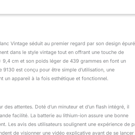
tie de la boîte. Nouveau et amélioré : notre nouvelle caméra
ntanée Now Generation 2 est maintenant fabriquée avec 40 % de
s et la batterie lithium-ion interne se charge via USB-C Double
ppareil photo Now peut cadrer deux moments en un avec une
, ou vous mettre dans l'image avec le retardateur et un flash
ut le monde ait l'air comme il le devrait. POINT. Tirez. Restez
intenant l'appareil photo est compatible avec les films i-Type et
lanc Vintage séduit au premier regard par son design épuré
ment dans le style vintage tout en offrant une touche de
x 9,4 cm et son poids léger de 439 grammes en font un
 9130 est conçu pour être simple d’utilisation, une
t un appareil à la fois esthétique et fonctionnel.
r des attentes. Doté d’un minuteur et d’un flash intégré, il
e facilité. La batterie au lithium-ion assure une bonne
nt. Les avis des utilisateurs soulignent une expérience de p
ndent de visionner une vidéo explicative avant de se lancer