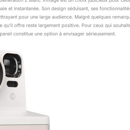
Génération 2 Blanc Vintage est un choix judicieux pour ceu
ale et instantanée. Son design séduisant, ses fonctionnalité
it attrayant pour une large audience. Malgré quelques remarq
e qu’il offre reste largement positive. Pour ceux qui souhait
pareil constitue une option à envisager sérieusement.