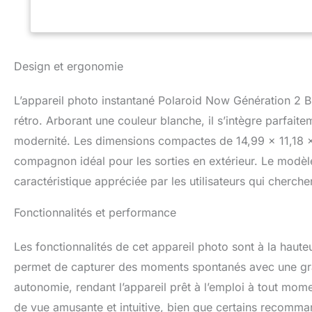
photos dès la sor
analogique insta
matériaux recyclé
exposition : l'a
double exposition
Design et ergonomie
précis pour que to
pour toujours : ma
L’appareil photo instantané Polaroid Now Génération 2 B
600.
rétro. Arborant une couleur blanche, il s’intègre parfaite
modernité. Les dimensions compactes de 14,99 x 11,18 
compagnon idéal pour les sorties en extérieur. Le modèle
caractéristique appréciée par les utilisateurs qui cherchen
Fonctionnalités et performance
Les fonctionnalités de cet appareil photo sont à la hauteu
permet de capturer des moments spontanés avec une grand
autonomie, rendant l’appareil prêt à l’emploi à tout mome
de vue amusante et intuitive, bien que certains recomma