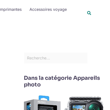
R
Imprimantes
Accessoires voyage
e
Recherche
c
h
e
r
c
h
e
r
Dans la catégorie Appareils
photo