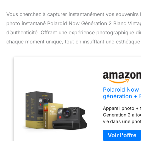
Vous cherchez à capturer instantanément vos souvenirs l
photo instantané Polaroid Now Génération 2 Blanc Vintag
d’authenticité. Offrant une expérience photographique di
chaque moment unique, tout en insufflant une esthétique 
Polaroid Now 
génération + 
Photos Coule
Appareil photo + 
Generation 2 a t
vie dans une phot
comprend l'appare
couleur i-Type G