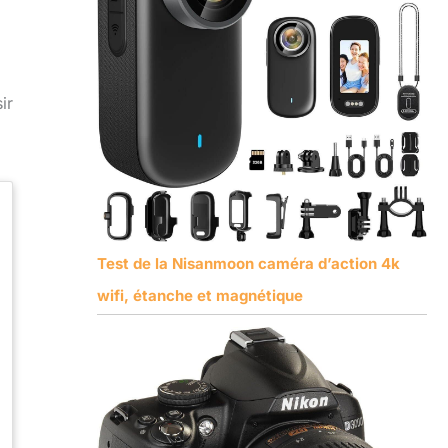
ir
Test de la Nisanmoon caméra d’action 4k
wifi, étanche et magnétique