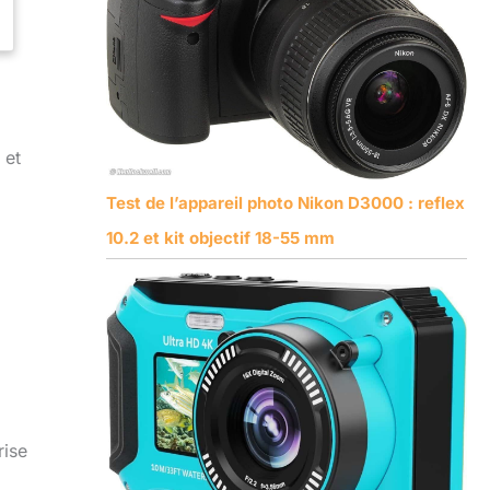
 et
Test de l’appareil photo Nikon D3000 : reflex
10.2 et kit objectif 18-55 mm
rise