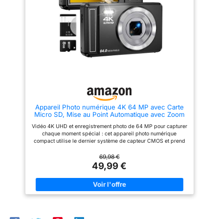
toujours à quoi vous
des photos de haute qualité,
ressemblez sur la photo.
même dans des environnements
L'autofocus et le mode beauté
peu éclairés. 【WEBCAM POUR
lissent automatiquement les
STREAMING ET VLOGGING】
tons de peau grâce à 12 filtres.
Plus qu'un simple appareil
Le lissage de la peau garantit
photo, il sert aussi de webcam
des autoportraits parfaits.
haute performance. Connectez-
Même lorsque vous marchez,
le à votre ordinateur via USB
vos vidéos restent fluides. Pour
pour vos appels vidéo ou vos
les vloggers : votre studio vidéo
lives YouTube. 【CADEAU
mobile. 【Portable et autonomie
IDÉAL ET UTILISATION
de 6 heures】Pesant seulement
FACILE】Conçu avec une
300 g avec un boîtier robuste
interface intuitive, cet appareil
en magnésium, il est idéal pour
est parfait pour les enfants et
Appareil Photo numérique 4K 64 MP avec Carte
les randonnées. Batterie de 1
les débutants. Un choix
Micro SD, Mise au Point Automatique avec Zoom
500 mAh : une charge dure 6
excellent pour les anniversaires
numérique 16x, Appareil Photo Compact Portable
heures, connexion de type C
ou Noël pour les ados.
Vidéo 4K UHD et enregistrement photo de 64 MP pour capturer
avec Batterie 1200 mAh, câble USB, pour
rechargeable en déplacement
chaque moment spécial : cet appareil photo numérique
Adolescents, Adultes
via une batterie externe. Prend
compact utilise le dernier système de capteur CMOS et prend
en charge l'installation de
en charge l'enregistrement de vidéos 4K et de photos de 64
cartes SD de 256 Go. Cet
MP. Que vous exploriez la beauté de la nature ou que vous
69,98 €
appareil photo est votre
fassiez la joie lors des réunions de famille, cet appareil photo
49,99 €
compagnon de voyage idéal,
vous permet de capturer clairement chaque détail important.
vous permettant de capturer
Enregistrement vidéo facile et fonction webcam : cette caméra
chaque moment précieux.
vlog avec écran IPS de 2,8 pouces dispose d'une fonction de
【Appareil photo parfait pour
pause, prend en charge l'enregistrement pendant le
les débutants】Un appareil
chargement et permet de mettre en pause les enregistrements
photo d'entrée de gamme facile
ou les vidéos par simple pression d'un bouton. Connectez le
à utiliser. Grâce à ses boutons
câble Type-C fourni pour transférer des photos sur votre
simples, il convient également