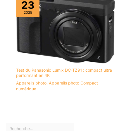
23
2025
Test du Panasonic Lumix DC-TZ91 : compact ultra
performant en 4K
Appareils photo
,
Appareils photo Compact
numérique