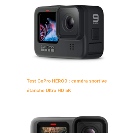
Test GoPro HERO9 : caméra sportive
étanche Ultra HD 5K