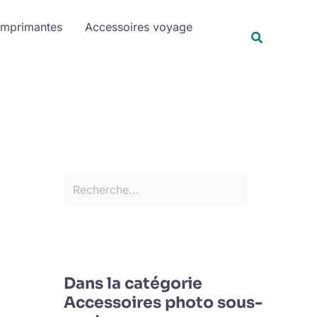
R
Imprimantes
Accessoires voyage
e
Recherche
c
h
e
r
c
h
e
r
Dans la catégorie
Accessoires photo sous-