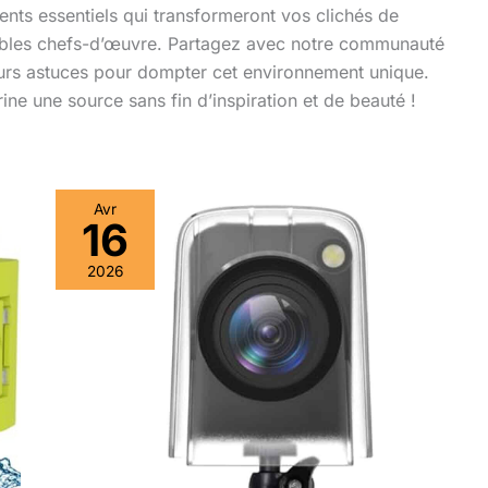
ents essentiels qui transformeront vos clichés de
itables chefs-d’œuvre. Partagez avec notre communauté
eurs astuces pour dompter cet environnement unique.
ne une source sans fin d’inspiration et de beauté !
Avr
16
Test
de
2026
la
caméra
timelapse
Dsoon
4K
étanche