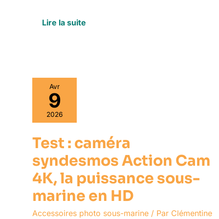
Lire la suite
Test
Avr
9
:
caméra
syndesmos
2026
Action
Cam
Test : caméra
4K,
syndesmos Action Cam
la
puissance
4K, la puissance sous-
sous-
marine
marine en HD
en
HD
Accessoires photo sous-marine
/ Par
Clémentine