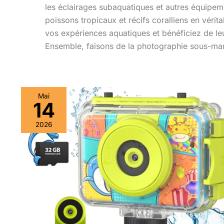
les éclairages subaquatiques et autres équipem
poissons tropicaux et récifs coralliens en vér
vos expériences aquatiques et bénéficiez de l
Ensemble, faisons de la photographie sous-mari
Mai
14
Test
:
2026
caméra
sous-
marine
enfant
20MP
1080P
avec
carte
SD