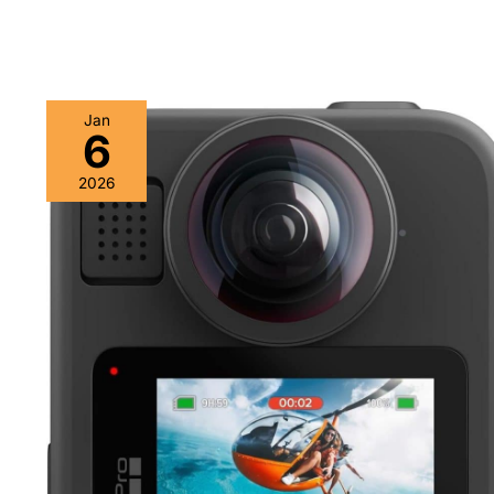
Jan
6
Test
GoPro
2026
MAX2
:
caméra
360°
étanche
ultime