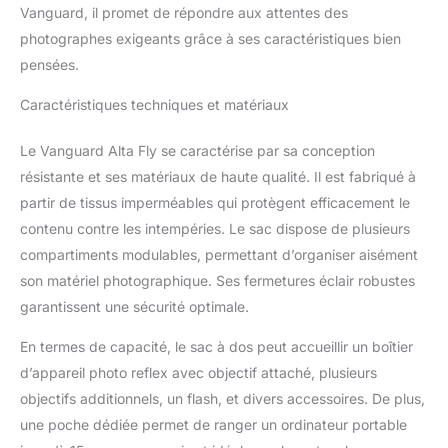
vers le sac pour trépied
Vanguard, il promet de répondre aux attentes des
Alta Action, pour l'ultime
photographes exigeants grâce à ses caractéristiques bien
EXPERIENCE ALTA
pensées.
Vanguard Tissu intérieur
: 150D Polyester+velours
Caractéristiques techniques et matériaux
/ Capacité : 2 Réflex +
multiples objectifs /
Dimensions intérieures
Le Vanguard Alta Fly se caractérise par sa conception
(mm) : 310 x 160 x 420 /
résistante et ses matériaux de haute qualité. Il est fabriqué à
Dimensions extérieures
partir de tissus imperméables qui protègent efficacement le
(mm) : 375 x 265 x 540 /
contenu contre les intempéries. Le sac dispose de plusieurs
Poids (g) : 3460 1 sac à
compartiments modulables, permettant d’organiser aisément
dos Photo Trolley Alta Fly
49T noir
son matériel photographique. Ses fermetures éclair robustes
garantissent une sécurité optimale.
En termes de capacité, le sac à dos peut accueillir un boîtier
d’appareil photo reflex avec objectif attaché, plusieurs
objectifs additionnels, un flash, et divers accessoires. De plus,
une poche dédiée permet de ranger un ordinateur portable