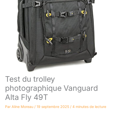
Test du trolley
photographique Vanguard
Alta Fly 49T
Par
Aline Moreau
/
19 septembre 2025
/
4 minutes de lecture