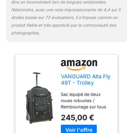
être un inconvénient lors de longues randonnées.
Néanmoins, avec une note impressionnante de 4,4 sur 5
étoiles basée sur 73 évaluations, il s’impose comme un
produit fiable et très apprécié par la communauté des
photographes.
VANGUARD Alta Fly
49T - Trolley
Photographique
Sac équipé de deux
pour Appareil Photo
roues robustes /
Rembourrage sur tous
les côtés / Deux poches
245,00 €
sécurisées et amovibles
pour documents de
voyage, portefeuille, etc.