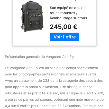
Photographique
Sac équipé de deux
pour Appareil Photo
roues robustes /
Rembourrage sur tous
les côtés / Deux poches
245,00 €
sécurisées et amovibles
pour documents de
voyage, portefeuille, etc.
/ Housse anti pluie
Nombreuses poches
dédiées, organisateurs et
Présentation générale du Vanguard Alta Fly
connecteurs pour tous
les essentiels / Double
Le Vanguard Alta Fly est un sac à dos conçu spécialement
boucle de sécurité /
Bagage classique : il
pour les photographes professionnels et amateurs avertis.
suffit de retirer le
Avec un classement de 238 dans la catégorie des sacs à dos
compartiment diviseur à
pour appareils photo sur Amazon, il se distingue par sa
l’intérieur Equilibre
robustesse et sa praticité. Ce sac, mis en ligne le 7 août 2020,
optimal avec système de
a été salué par les utilisateurs, obtenant une note moyenne de
transport pour trépied /
ALTA LINK : connecteur
4,4 sur 5 étoiles pour un total de 73 évaluations. Fabriqué par