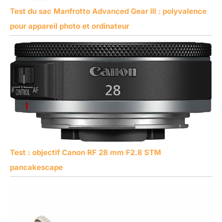
Test du sac Manfrotto Advanced Gear III : polyvalence
pour appareil photo et ordinateur
Test : objectif Canon RF 28 mm F2.8 STM
pancakescape