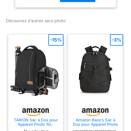
/ Housse anti pluie
Nombreuses poches
dédiées, organisateurs et
Découvrez d’autres sacs photo
connecteurs pour tous
les essentiels / Double
boucle de sécurité /
-15%
-3%
Bagage classique : il
suffit de retirer le
compartiment diviseur à
l’intérieur Equilibre
optimal avec système de
transport pour trépied /
ALTA LINK : connecteur
vers le sac pour trépied
Alta Action, pour l'ultime
EXPERIENCE ALTA
Vanguard Tissu intérieur
: 150D Polyester+velours
/ Capacité : 2 Réflex +
TARION Sac à Dos pour
Amazon Basics Sac à
multiples objectifs /
Appareil Photo 15L-
Dos pour Appareil Photo
Dimensions intérieures
Accès Latéral Rapide PC
Grande Capacité avec