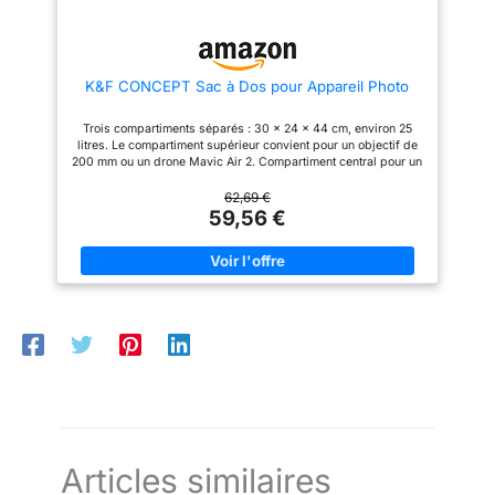
Les bretelles rembourrées et
un espace suffisant pour votre
ajustables, ainsi que le dos
équipement photographique
aéré en mesh, assurent un port
sans ajouter de volume inutile.
confortable et respirant, même
avec une charge lourde.
K&F CONCEPT Sac à Dos pour Appareil Photo
【Multifonction】Retirez les
cloisons pour transformer ce
sac photo en un sac à dos
Trois compartiments séparés : 30 x 24 x 44 cm, environ 25
urbain léger et élégant. Parfait
litres. Le compartiment supérieur convient pour un objectif de
pour les excursions
200 mm ou un drone Mavic Air 2. Compartiment central pour un
quotidiennes. Le noir, discret et
appareil photo, 2 objectifs standard ou 2 caméras.
pratique, s'adapte à tous les
Compartiment inférieur pour 3 objectifs standard ou un
62,69 €
usages. Une question ou un
appareil photo, un objectif. Accès rapide : ouverture latérale
59,56 €
souci ? Notre service client
pour un accès rapide à l'appareil photo et aux accessoires
TARION vous répond avec
pendant le transport – pour être rapidement à portée de main
plaisir.
dans les moments cruciaux. Autres poches de rangement :
nombreuses poches fonctionnelles pour ranger téléphone
portable, filtre, câble de données, chargeurs, porte-monnaie,
cartes mémoire, clés, lunettes, iPad, etc. Compartiment pour
ordinateur portable de 15,6 pouces : le compartiment supérieur
rembourré offre de la place, spécialement conçu pour les
ordinateurs portables, MacBook et tablettes, jusqu'à 15,6".
Support de trépied : comprend un compartiment latéral spécial,
avec sangle de maintien et boucle pour transporter le trépied
en toute sécurité. Ce produit ne comprend pas de sangle
thoracique.
Articles similaires