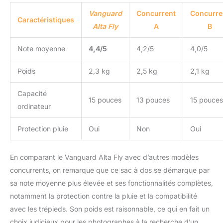
Vanguard
Concurrent
Concurre
Caractéristiques
Alta Fly
A
B
Note moyenne
4,4/5
4,2/5
4,0/5
Poids
2,3 kg
2,5 kg
2,1 kg
Capacité
15 pouces
13 pouces
15 pouces
ordinateur
Protection pluie
Oui
Non
Oui
En comparant le Vanguard Alta Fly avec d’autres modèles
concurrents, on remarque que ce sac à dos se démarque par
sa note moyenne plus élevée et ses fonctionnalités complètes,
notamment la protection contre la pluie et la compatibilité
avec les trépieds. Son poids est raisonnable, ce qui en fait un
choix judicieux pour les photographes à la recherche d’un