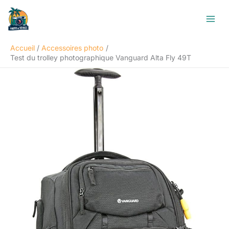
Aller
R
au
e
contenu
c
Accueil
Accessoires photo
h
Test du trolley photographique Vanguard Alta Fly 49T
e
r
c
h
e
r