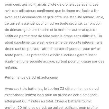
pour ceux qui n’ont jamais piloté de drone auparavant. Les
d’environ 7 minutes, la
nôtre est augmentée de
avis des utilisateurs confirment que le drone est facile à lier
plus de 50%. 🎁【 Super
avec sa télécommande et qu’il offre une stabilité remarquable,
facile à piloter 】-- Vous
ce qui est essentiel pour un vol en toute sécurité. La fonction
serez surpris à quel point
de démarrage à une touche et le maintien automatique de
il est facile à utiliser -
parfait pour des
l’altitude permettent de faire voler le drone sans difficulté. Un
débutants. Celà
atout supplémentaire est le système de sécurité intégré : si le
demande juste un peu
drone sort de portée, il atterrit automatiquement pour éviter
de pratique pour devenir
toute perte. Les protections d’hélice incluses garantissent
un pilote de drone
confiant. 🎁【 Vrilles à
également une sécurité accrue, surtout pour un usage par des
360° 】-- Les enfants
enfants.
peuvent effectuer des
vrilles et cascades
Performance de vol et autonomie
incroyables avec ce
drone. Il leur offre un
Avec ses trois batteries, le Loolinn Z3 offre un temps de vol
tremplin vers
exceptionnellement long pour un drone de cette catégorie,
l’apprentissage de la
atteignant 60 minutes au total. Chaque batterie fournit
mécanique avancée.
environ 20 minutes de vol, ce qui est suffisant pour profiter