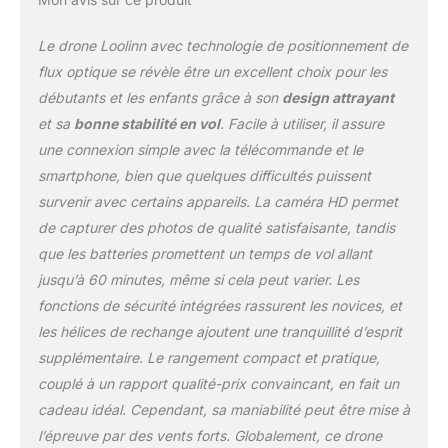
rechargeables. Le temps
de vol total est de plus
Le drone Loolinn avec technologie de positionnement de
de 60 minutes (environ
20mins par batterie). La
flux optique se révèle être un excellent choix pour les
durée de vie de la
débutants et les enfants grâce à son
design attrayant
batterie de drones
et sa
bonne stabilité en vol
. Facile à utiliser, il assure
similaires n’est que
une connexion simple avec la télécommande et le
d’environ 7 minutes, la
nôtre est augmentée de
smartphone, bien que quelques difficultés puissent
plus de 50%. 🎁【 Super
survenir avec certains appareils. La caméra HD permet
facile à piloter 】-- Vous
de capturer des photos de qualité satisfaisante, tandis
serez surpris à quel point
que les batteries promettent un temps de vol allant
il est facile à utiliser -
parfait pour des
jusqu’à 60 minutes, même si cela peut varier. Les
débutants. Celà
fonctions de sécurité intégrées rassurent les novices, et
demande juste un peu
les hélices de rechange ajoutent une tranquillité d’esprit
de pratique pour devenir
supplémentaire. Le rangement compact et pratique,
un pilote de drone
confiant. 🎁【 Vrilles à
couplé à un rapport qualité-prix convaincant, en fait un
360° 】-- Les enfants
cadeau idéal. Cependant, sa maniabilité peut être mise à
peuvent effectuer des
l’épreuve par des vents forts. Globalement, ce drone
vrilles et cascades