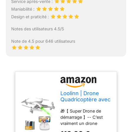
Service après-vente :
Maniabilité :
Design et praticité :
Notes des utilisateurs 4.5/5
Note de 4.5 pour 646 utilisateurs
Loolinn | Drone
Quadricoptère avec
Camera HD pour
🎁【 Super Drone de
Enfant (Cadeau 12+
démarrage 】-- C’est
ans) - Localisation
vraiment un drone
par flux optique, Vol
fantastique pour les
Très Stable, Temps