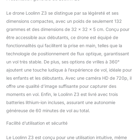
ou Noël!!! 🎁【
Technologie de vol
Le drone Loolinn Z3 se distingue par sa légèreté et ses
stationnaire intelligent
】-- Il y a un capteur de
dimensions compactes, avec un poids de seulement 132
positionnement de flux
grammes et des dimensions de 32 x 32 x 5 cm. Conçu pour
optique sur la face
être accessible aux débutants, ce drone est équipé de
inférieure du drone. Il
fonctionnalités qui facilitent la prise en main, telles que la
permet au drone de
technologie de positionnement de flux optique, garantissant
planer automatiquement
et de maintenir sa
un vol très stable. De plus, ses options de vrilles à 360°
position pour voler de
ajoutent une touche ludique à l’expérience de vol, idéale pour
manière très stable. 🎁【
les enfants et les débutants. Avec une caméra HD de 720p, il
Plus de 60 Minutes de
offre une qualité d’image suffisante pour capturer des
temps de vol 】-- Fourni
avec 3 batteries
moments en vol. Enfin, le Loolinn Z3 est livré avec trois
rechargeables. Le temps
batteries lithium-ion incluses, assurant une autonomie
de vol total est de plus
généreuse de 60 minutes de vol au total.
de 60 minutes (environ
20mins par batterie). La
Facilité d’utilisation et sécurité
durée de vie de la
batterie de drones
Le Loolinn Z3 est conçu pour une utilisation intuitive, même
similaires n’est que