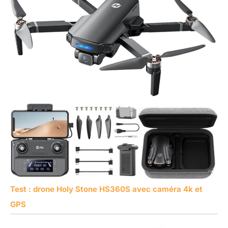
Test : drone Holy Stone HS360S avec caméra 4k et
GPS