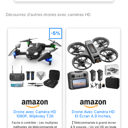
C0 Approuvée
un excellent cadeau pour
l’anniversaire des enfants
Découvrez d’autres drones avec caméras HD
ou Noël!!! 🎁【
Technologie de vol
stationnaire intelligent
-5%
】-- Il y a un capteur de
positionnement de flux
optique sur la face
inférieure du drone. Il
permet au drone de
planer automatiquement
et de maintenir sa
position pour voler de
manière très stable. 🎁【
Plus de 60 Minutes de
temps de vol 】-- Fourni
avec 3 batteries
rechargeables. Le temps
Drone avec Caméra HD
Drone Avec Caméra HD
de vol total est de plus
1080P, Wipkviey T26
Et Écran 4,9 Inches,
de 60 minutes (environ
drone enfant adulte avec
Moteur Brushless,
Facile à contrôler : Les multiples
【Télécommande à grand écran
vidéo, Flip 3D, Capteur
Double Caméra, Flux
20mins par batterie). La
méthodes de télécommande et
4,9 pouces – Un vol HD en toute