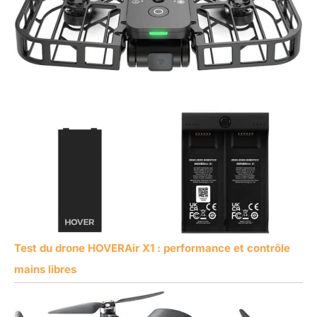
Test du drone HOVERAir X1 : performance et contrôle
mains libres