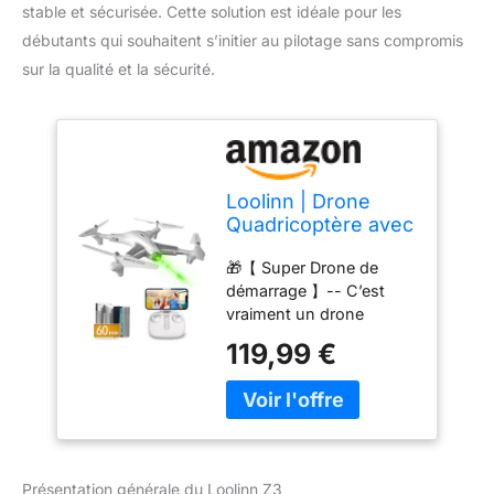
stable et sécurisée. Cette solution est idéale pour les
débutants qui souhaitent s’initier au pilotage sans compromis
sur la qualité et la sécurité.
Loolinn | Drone
Quadricoptère avec
Camera HD pour
🎁【 Super Drone de
Enfant (Cadeau 12+
démarrage 】-- C’est
ans) - Localisation
vraiment un drone
par flux optique, Vol
fantastique pour les
Très Stable, Temps
119,99 €
enfants qui espèrent
de vol de 60
s’initier au pilotage de
Minutes, Vrilles à
drone. Les enfants vont
360°, Certification
être ravis. Ce drone sera
C0 Approuvée
un excellent cadeau pour
l’anniversaire des enfants
Présentation générale du Loolinn Z3