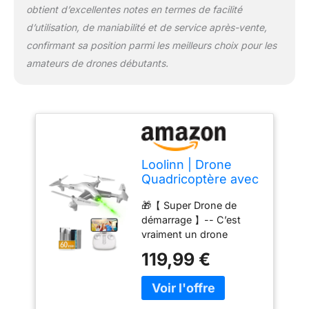
obtient d’excellentes notes en termes de facilité
incroyables avec ce
d’utilisation, de maniabilité et de service après-vente,
drone. Il leur offre un
tremplin vers
confirmant sa position parmi les meilleurs choix pour les
l’apprentissage de la
amateurs de drones débutants.
mécanique avancée.
Loolinn | Drone
Quadricoptère avec
Camera HD pour
🎁【 Super Drone de
Enfant (Cadeau 12+
démarrage 】-- C’est
ans) - Localisation
vraiment un drone
par flux optique, Vol
fantastique pour les
Très Stable, Temps
119,99 €
enfants qui espèrent
de vol de 60
s’initier au pilotage de
Minutes, Vrilles à
drone. Les enfants vont
360°, Certification
être ravis. Ce drone sera