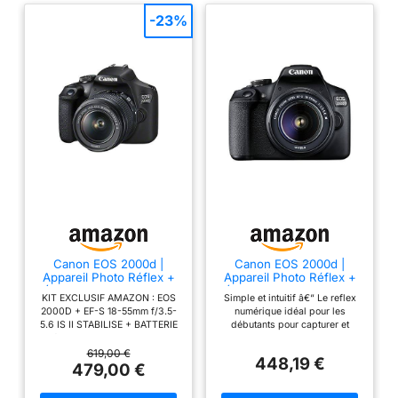
-23%
Canon EOS 2000d |
Canon EOS 2000d |
Appareil Photo Réflex +
Appareil Photo Réflex +
(APS-C, 24.1 MP, WiFi,
(APS-C, 24.1 MP, WiFi,
KIT EXCLUSIF AMAZON : EOS
Simple et intuitif â€“ Le reflex
Full HD) + 2ème Batterie
Full HD) + Objectif EF-S
2000D + EF-S 18-55mm f/3.5-
numérique idéal pour les
+ Objectif EF-S 18-55mm
18-55mm f/3,5-5,6 DC
5.6 IS II STABILISE + BATTERIE
débutants pour capturer et
f/3,5-5,6 is II stabilisé -
III, Noir
Mégapixel: 24, 1 MP Type de
partager des souvenirs avec un
Amazon Exclusive Noir
capteur: CMOS Résolution
flou d'arrière-plan attrayant
619,00 €
448,19 €
d'image maximale: 6000 x
Créativité simple :
479,00 €
4000 pixels. La sensibilité ISO
enregistrement en direct avec
(max): 12800. Longueur focale:
des indications faciles à