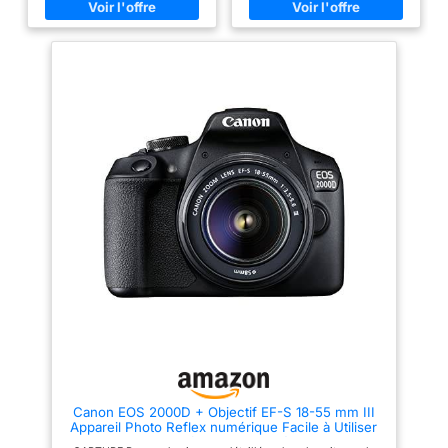
18 - 55 mm. Vitesse maximale
comprendre, le mode créatif
d'obturation de la caméra:
automatique offre - et pour une
1/4000 s. Wifi. Type HD: Full
finition unique, il existe de
HD Résolution vidéo maximale:
nombreux filtres créatifs. Visez
1920 x 1080 pixels. Taille de
et déclenchez simplement le
l'écran: 7, 62 cm (3"). Viseur
sujet â€“ la reconnaissance
d'appareil photo: Optique.
automatique des motifs garantit
PictBridge. Poids: 475 g.
des résultats de qualité
Couleur du produit: Noir
supérieure Capturez des
moments spontanés â€“ dans
des vidéos Full HD créatives ou
des clichés vidéo des points
culminants de la journée
Enregistrez en toute confiance :
grce à la mise au point
automatique précise, au viseur
optique, à la prise de vue en
rafale jusqu'à 3 images par
seconde et au processeur
d'image DIGIC 4, vous pouvez
facilement capturer l'instant et
regarder le résultat directement
sur l'écran LCD de 7,5 cm ou
partager via Wi-Fi et NFC
Contenu de la livraison : boîtier
noir EOS 2000D ; EF-S 18-55
mm F3.5-5.6 III ; Å“illeton EF ;
Canon EOS 2000D + Objectif EF-S 18-55 mm III
couvercle de boîtier d'appareil
Appareil Photo Reflex numérique Facile à Utiliser
photo R-F-3 ; sangle EW-400D ;
avec Un Objectif Polyvalent, idéal pour Les
batterie LP-E10 ; chargeur de