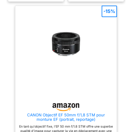
effets bokeh avec une sortie
Env. 125g Diamètre filtre : 46mm
lumineuse maximale de F1.8 ;
Mise au point mini 0,25m
durée de vie plus longue grâce
-15%
au boîtier métallique robuste
livraison Sony Objectif plein
cadre SEL50F18F.SYX à
monture E Nettoyez l'objectif
pour éviter les erreurs
d'application
CANON Objectif EF 50mm f/1,8 STM pour
monture EF (portrait, reportage)
En tant qu'objectif fixe, l'EF 50 mm f/1.8 STM offre une superbe
qualité d'image pour capturer la vie en déplacement avec une