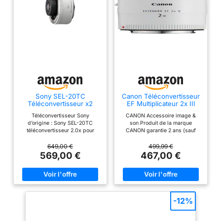
Sony SEL-20TC
Canon Téléconvertisseur
Téléconvertisseur x2
EF Multiplicateur 2x III
Compatible avec Sony
Téléconvertisseur Sony
CANON Accessoire image &
Monture E Objectif F 2.8
d’origine : Sony SEL-20TC
son Produit de la marque
Noir
téléconvertisseur 2.0x pour
CANON garantie 2 ans (sauf
appareils photo à monture E –
achat marketplace) Voir ci-
double la focale des objectifs
dessous pour specs &
649,00 €
499,99 €
compatibles Intégration
informations complémentaires
569,00 €
467,00 €
complète au système : prend en
charge l’autofocus, la
stabilisation d’image (OSS) et
les données EXIF avec les
objectifs Sony compatibles
Compatibilité des objectifs :
-12%
compatible avec une sélection
d’objectifs Sony G et G Master,
par exemple FE 70-200mm