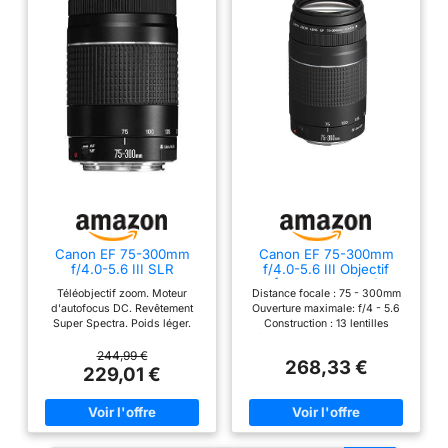
Canon EF 75-300mm
Canon EF 75-300mm
f/4.0-5.6 III SLR
f/4.0-5.6 III Objectif
Téléobjectif Noir
[Ancien Modèle]
Téléobjectif zoom. Moteur
Distance focale : 75 - 300mm
d'autofocus DC. Revêtement
Ouverture maximale: f/4 - 5.6
Super Spectra. Poids léger.
Construction : 13 lentilles
Taille de filtre : 58 mm. Distance
réparties en 9 groupes Angle
de mise au point minimale de
de champ diagonal : 32° 11' - 8°
244,99 €
268,33 €
1,5 m.
15' Mise au Point : système
229,01 €
d'extension rotatif du groupe
avant motorisé USM Distance
minimale de mise au point : 1,5
m Système zoom de type rotatif
Diamètre du filtre : 58 mm