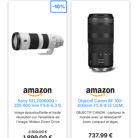
-10%
Sony SEL200600G –
Objectif Canon RF 100-
200-600 mm F5.6-6.3 G
400mm F5.6-8 IS USM,
télézoom pour plein
téléobjectif zoom,
Image époustouflante et haute
OBJECTIF CANON : capturez le
format et APS-C (grande
stabilisateur d'image 5,5
résolution sur l’ensemble de
monde avec un téléobjectif
portée, monture E, idéal
vitesses, photo
l’image. Moteur Direct Drive
zoom compact et léger,
pour le sport et la faune,
sportive/animalière,
SSM pour une mise au point
stabilisateur d'image optique
compatible avec la série
compatible Canon EOS R
rapide, précise et silencieuse.
avancé, plage polyvalente de
2 100,00 €
A7, ZV-E10, A6400,
737,99 €
Zoom interne précis et fiable.
100 à 400mm, conçu pour la
1 899,00 €
A6700)