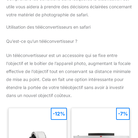
vidéo et partage rapide. Le port USB-C assure la charge
utile vous aidera à prendre des décisions éclairées concernant
rapide, le transfert de données, le mode webcam et
l’enregistrement pendant la charge. Carte mémoire 64 Go
votre matériel de photographie de safari.
incluse pour une utilisation immédiate
Utilisation des téléconvertisseurs en safari
Qu’est-ce qu’un téléconvertisseur ?
Un téléconvertisseur est un accessoire qui se fixe entre
l’objectif et le boîtier de l’appareil photo, augmentant la focale
effective de l’objectif tout en conservant sa distance minimale
de mise au point. Cela en fait une option intéressante pour
étendre la portée de votre téléobjectif sans avoir à investir
dans un nouvel objectif coûteux.
-12%
-7%