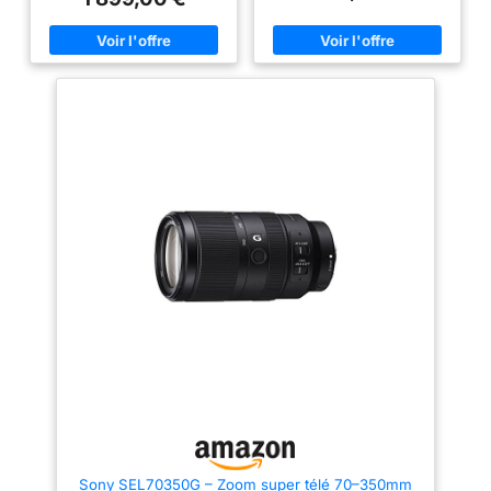
Premier super téléobjectif de
photographie animalière, le
600mm en monture E extensible
sport et plus encore
à 1200mm via téléconvertisseur
PHOTOGRAPHIE : capturez des
compatible avec les séries A9,
sujets proches et éloignés avec
A7, A6500, A6400 et A5100
puissance et flexibilité avec une
Format:35 mm plein format
plage de 100 à 400 mm.
Rapprochez-vous des sujets
éloignés et des moments
importants TÉLÉOBJECTIF DE
GRANDE PRÉCISION : l'objectif
de l'appareil photo Canon est
doté d’un verre à dispersion
ultra-faible (UD) et d’un
stabilisateur d'image optique à
5,5 vitesses pour des photos
nettes et des vidéos fluides
FORMAT PRATIQUE &
PORTABLE : idéal pour les
voyages ou une utilisation
quotidienne, ce téléobjectif ne
pèse que 635g et mesure
164,7mm de long. L’autofocus
STM assure une mise au point
rapide, silencieuse et fluide
COMPATIBILITÉ : cet objectif
d’appareil photo Canon produit
une qualité d'image
extrêmement détaillée avec
n'importe quel appareil photo
Sony SEL70350G – Zoom super télé 70–350mm
compatible avec le système