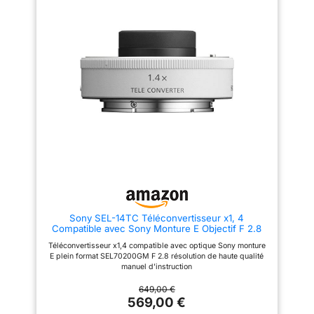
f/2.8 GM OSS, FE 100-400mm
GM OSS, FE 400mm f/2.8 GM
OSS, FE 600mm f/4 GM OSS
Haute performance optique :
lentilles avec traitement
multicouche pour une grande
netteté, un contraste élevé et
une aberration chromatique
minimale Robuste et
professionnel : boîtier résistant
à la poussière et aux
projections d’eau – idéal pour la
photographie animalière,
sportive et de nature
Sony SEL-14TC Téléconvertisseur x1, 4
Compatible avec Sony Monture E Objectif F 2.8
Noir
Téléconvertisseur x1,4 compatible avec optique Sony monture
E plein format SEL70200GM F 2.8 résolution de haute qualité
manuel d'instruction
649,00 €
569,00 €