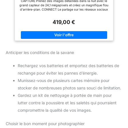
CAPTURE Prenez des images détaillées dans la nuit avec le
Portraits et Les paysages
batterie LC-E10E ; cble
grand capteur de 24,1 mégapixels et créez un magnifique flou
d'alimentation pour chargeur de
d'arrière-plan. CONNECT Le partage sur les réseaux sociaux
batterie ; cache objectif ;
et la prise de vue à distance sont un jeu d'enfant grâce au Wi-
bouchon d'objectif ; instructions
Fi, au NFC et à l'application Canon Camera Connect. KIT
(français non garanti). Première
419,00 €
APPAREIL PHOTO L'appareil photo est associé à un objectif
étape L'objectif ne contient pas
EF-S 18-55 mm f/3,5-5,6 III qui est un objectif zoom standard
de stabilisateur
de haute qualité adapté à la photographie générale. PRÉCIS
Capturez l'instant exactement tel que vous vous en souvenez
grâce à la mise au point automatique précise, à 3,0 ips et au
traitement DIGIC 4+. CRÉER Profitez de la prise de vue guidée
en direct avec le mode Creative Auto. Ajoutez des finitions
Anticiper les conditions de la savane
uniques avec les filtres créatifs.
Rechargez vos batteries et emportez des batteries de
rechange pour éviter les pannes d’énergie.
Munissez-vous de plusieurs cartes mémoire pour
stocker de nombreuses photos sans souci de limitation.
Gardez un kit de nettoyage à portée de main pour
lutter contre la poussière et les saletés qui pourraient
compromettre la qualité de vos images.
Choisir le bon moment pour photographier