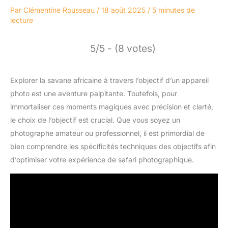
Par
Clémentine Rousseau
/
18 août 2025
/
5 minutes de
lecture
5/5 - (8 votes)
Explorer la savane africaine à travers l’objectif d’un appareil
photo est une aventure palpitante. Toutefois, pour
immortaliser ces moments magiques avec précision et clarté,
le choix de l’objectif est crucial. Que vous soyez un
photographe amateur ou professionnel, il est primordial de
bien comprendre les spécificités techniques des objectifs afin
d’optimiser votre expérience de safari photographique.