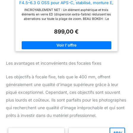
F4.5–6.3 G OSS pour APS-C, stabilisé, monture E,
Canon EOS R
idéal nature, sport, voyage, compatible ZV-E10,
INCROYABLEMENT NET : Un élément asphérique et trois
A6400, A6700
éléments en verre ED (dispersion extra-faible) réduisent les
aberrations sur toute la plage de zoom. BEAU BOKEH : Le
diaphragme circulaire à 7 lamelles crée un magnifique bokeh.
TOUJOURS FIABLE : Conception résistante à la poussière et à
899,00 €
l’humidité pour une utilisation extérieure dans des conditions
difficiles. RAPIDE ET PRÉCIS : Le moteur linéaire XD exploite
pleinement la vitesse du boîtier et suit les sujets rapides avec
précision. ERGONOMIE PROFESSIONNELLE : Commutateur de
mode de mise au point pour passer instantanément de
l’automatique au manuel, et bouton de verrouillage de la mise
au point personnalisable pour des prises de vue efficaces et
Les avantages et inconvénients des focales fixes
polyvalentes.
Les objectifs à focale fixe, tels que le 400 mm, offrent
généralement une qualité d’image supérieure grâce à leur
piqué exceptionnel. Cependant, ces objectifs sont souvent
plus lourds et coûteux. Ils sont parfaits pour les photographes
qui recherchent une qualité d’image irréprochable et qui sont
prêts à investir dans du matériel professionnel.