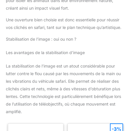
pour isoler les animaux dans leur environnement naturel,
définition réduit la perte de lumière et supprime les reflets et
créant ainsi un impact visuel fort.
les images fantômes, garantissant ainsi des photos nettes,
claires et sans distorsion. 【AUGEN-/GESICHTS-Autofokus】
Der integrierte STM-Motor ermöglicht einen leisen, effizienten
Une ouverture bien choisie est donc essentielle pour réussir
und zuverlässigen Autofokus und unterstützt mehrere
Fokusmodi der Kamera (insbesondere Gesichts- und
vos clichés en safari, tant sur le plan technique qu’artistique.
Augenerkennung), sodass Fotos und Videos problemlos
aufgenommen werden können. 【Léger et compact】Fabriqué
Stabilisation de l’image : oui ou non ?
à partir de matériaux légers spécialement conçus, il ne pèse
que 170g. L'objectif, d'une largeur de paume, se glisse
facilement dans une poche. Vous pouvez l'accrocher et le
Les avantages de la stabilisation d’image
poser facilement, de la rue aux paysages pittoresques, pour
une inspiration inattendue et immortaliser l'instant.
La stabilisation de l’image est un atout considérable pour
lutter contre le flou causé par les mouvements de la main ou
les vibrations du véhicule safari. Elle permet de réaliser des
clichés clairs et nets, même à des vitesses d’obturation plus
lentes. Cette technologie est particulièrement bénéfique lors
de l’utilisation de téléobjectifs, où chaque mouvement est
amplifié.
-3%