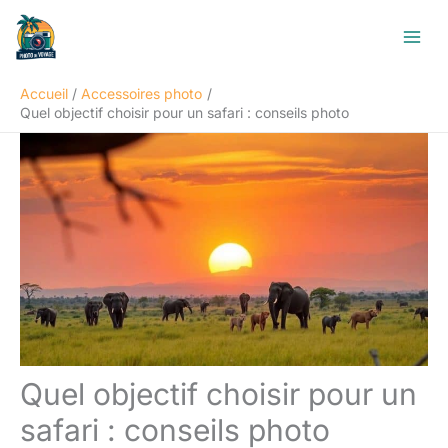
Aller
R
au
e
contenu
c
Accueil
Accessoires photo
h
Quel objectif choisir pour un safari : conseils photo
e
r
c
h
e
r
Quel objectif choisir pour un
safari : conseils photo