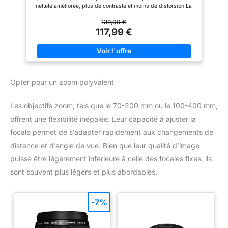
netteté améliorée, plus de contraste et moins de distorsion La
large ouverture de l'objectif de f/1.8 produit une mise au point
nette sur votre sujet et un arrière-plan magnifiquement flou
139,00 €
pour les aider à se démarquer dans le cadre, excellent pour
117,99 €
les portraits La technologie STM (Stepping Motor) est un
mécanisme de mise au point qui vous fournira une mise au
point continue fluide et silencieuse dans les images et les
vidéos lors de l'utilisation du servo AF Le Canon EF 50 mm
f/1.8 STM ne pèse que 160 g et ne mesure que 40 mm, ce qui
le rend super portable afin que vous puissiez toujours avoir cet
Opter pour un zoom polyvalent
objectif d'appareil photo avec vous quand vous en avez
besoin Cet objectif n'est pas compatible avec les modèles «
EOS R » tels que EOS R100, R50, R10, R6, R7, R8 (sauf si vous
Les objectifs zoom, tels que le 70-200 mm ou le 100-400 mm,
achetez l'adaptateur de monture)
offrent une flexibilité inégalée. Leur capacité à ajuster la
focale permet de s’adapter rapidement aux changements de
distance et d’angle de vue. Bien que leur qualité d’image
puisse être légèrement inférieure à celle des focales fixes, ils
sont souvent plus légers et plus abordables.
-7%