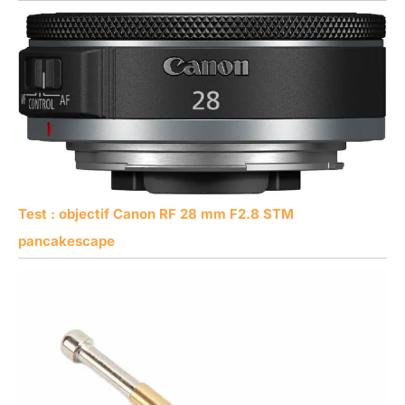
Test : objectif Canon RF 28 mm F2.8 STM
pancakescape