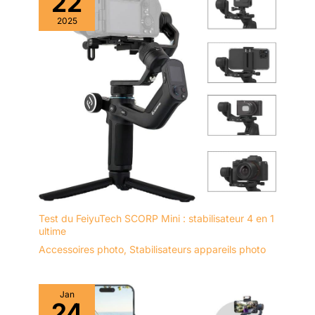
22
de verrouillage
indépendant de la
2025
colonne centrale : la
colonne centrale
triangulaire innovante
est verrouillable en
tirant sur le bouton
de verrouillage de la
colonne centrale et
en le tournant à 360
degrés.
Test du FeiyuTech SCORP Mini : stabilisateur 4 en 1
ultime
Accessoires photo
,
Stabilisateurs appareils photo
Jan
24