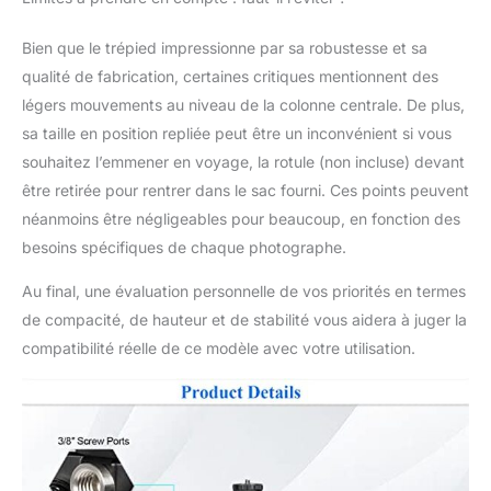
une structure et un
matériau
Bien que le trépied impressionne par sa robustesse et sa
imperméables, le
qualité de fabrication, certaines critiques mentionnent des
mécanisme de
légers mouvements au niveau de la colonne centrale. De plus,
verrouillage scelle
sa taille en position repliée peut être un inconvénient si vous
complètement les
pieds pour empêcher
souhaitez l’emmener en voyage, la rotule (non incluse) devant
l'eau de pénétrer dans
être retirée pour rentrer dans le sac fourni. Ces points peuvent
les jambes lors de la
néanmoins être négligeables pour beaucoup, en fonction des
prise de vue dans des
besoins spécifiques de chaque photographe.
environnements
difficiles. Pointes
Au final, une évaluation personnelle de vos priorités en termes
rétractables
de compacité, de hauteur et de stabilité vous aidera à juger la
antidérapantes : les
pieds de trépied en
compatibilité réelle de ce modèle avec votre utilisation.
caoutchouc avec
pointes rétractables
sont conçus pour
améliorer la stabilité et
peuvent s'adapter à
différents