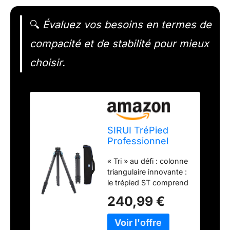
🔍
Évaluez vos besoins en termes de
compacité et de stabilité pour mieux
choisir.
SIRUI TréPied
Professionnel
Robuste en Fibre
« Tri » au défi : colonne
de Carbone,
triangulaire innovante :
tréPied étanche
le trépied ST comprend
de 175cm avec
une colonne centrale
Colonne Centrale
240,99 €
triangulaire en fibre de
Triangulaire,
carbone qui a défié
Grand Tube pour
avec succès la forme
Appareil Photo