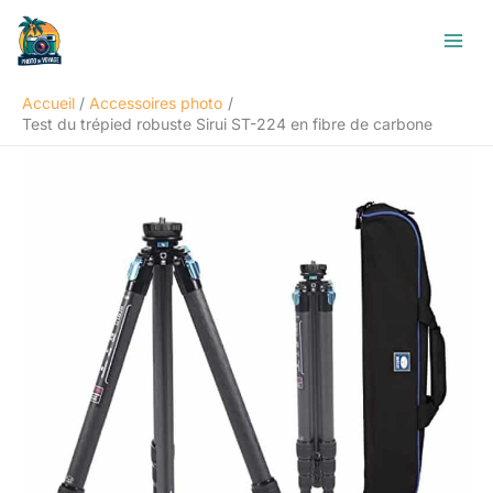
Aller
R
au
e
contenu
c
Accueil
Accessoires photo
h
Test du trépied robuste Sirui ST-224 en fibre de carbone
e
r
c
h
e
r