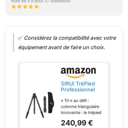
Note de 4.9 pour 37 utilisateurs
✅
Considérez la compatibilité avec votre
équipement avant de faire un choix.
SIRUI TréPied
Professionnel
Robuste en Fibre
« Tri » au défi :
de Carbone,
colonne triangulaire
tréPied étanche
innovante : le trépied
de 175cm avec
ST comprend une
Colonne
240,99 €
colonne centrale
Centrale