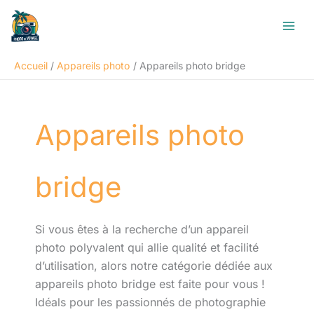
Aller
R
au
e
contenu
c
Accueil
Appareils photo
Appareils photo bridge
h
e
r
Appareils photo
c
h
e
bridge
r
Si vous êtes à la recherche d’un appareil
photo polyvalent qui allie qualité et facilité
d’utilisation, alors notre catégorie dédiée aux
appareils photo bridge est faite pour vous !
Idéals pour les passionnés de photographie