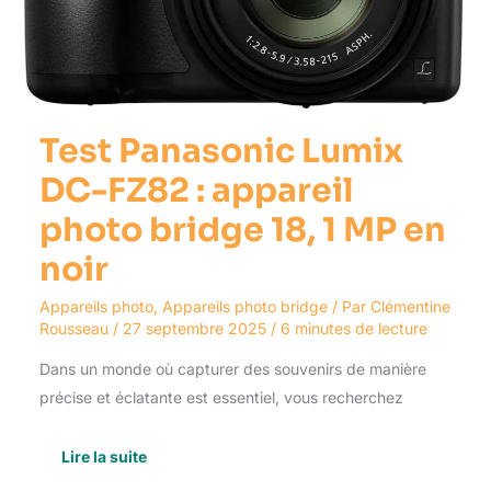
1
MP
en
noir
Test Panasonic Lumix
DC-FZ82 : appareil
photo bridge 18, 1 MP en
noir
Appareils photo
,
Appareils photo bridge
/ Par
Clémentine
Rousseau
/
27 septembre 2025
/
6 minutes de lecture
Dans un monde où capturer des souvenirs de manière
précise et éclatante est essentiel, vous recherchez
Lire la suite