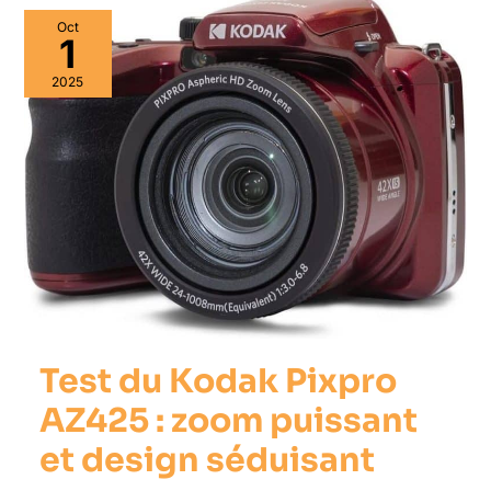
Test
Oct
du
1
Kodak
Pixpro
2025
AZ425
:
zoom
puissant
et
design
séduisant
Test du Kodak Pixpro
AZ425 : zoom puissant
et design séduisant