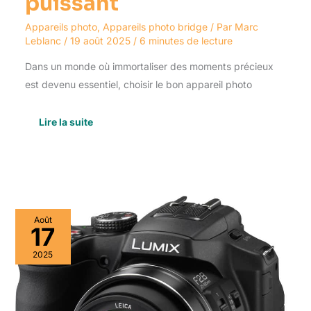
puissant
Appareils photo
,
Appareils photo bridge
/ Par
Marc
Leblanc
/
19 août 2025
/
6 minutes de lecture
Dans un monde où immortaliser des moments précieux
est devenu essentiel, choisir le bon appareil photo
Lire la suite
Test
Août
du
17
Panasonic
Lumix
2025
FZ200
:
appareil
photo