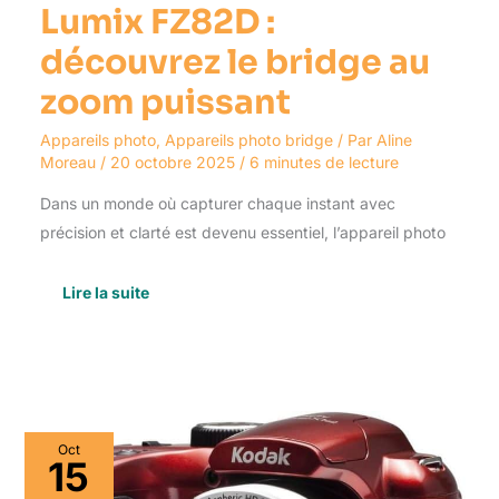
Lumix FZ82D :
découvrez le bridge au
zoom puissant
Appareils photo
,
Appareils photo bridge
/ Par
Aline
Moreau
/
20 octobre 2025
/
6 minutes de lecture
Dans un monde où capturer chaque instant avec
précision et clarté est devenu essentiel, l’appareil photo
Lire la suite
Test
Oct
du
15
Kodak