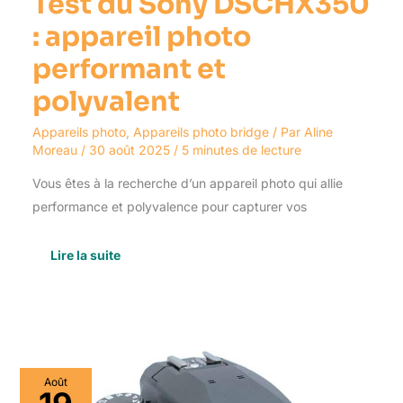
Test du Sony DSCHX350
: appareil photo
performant et
polyvalent
Appareils photo
,
Appareils photo bridge
/ Par
Aline
Moreau
/
30 août 2025
/
5 minutes de lecture
Vous êtes à la recherche d’un appareil photo qui allie
performance et polyvalence pour capturer vos
Lire la suite
Test
Août
: