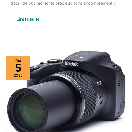
détail de vos moments précieux sans encombrement ?
Lire la suite
Test
Oct
du
5
bridge
Kodak
2025
AZ651
:
zoom
optique
65x
révolutionnaire