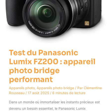
bridge
performant
Test du Panasonic
Lumix FZ200 : appareil
photo bridge
performant
Appareils photo
,
Appareils photo bridge
/ Par
Clémentine
Rousseau
/
17 août 2025
/
6 minutes de lecture
Dans un monde où immortaliser les instants précieux est
devenu un besoin essentiel, le Panasonic Lumix