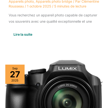
Appareils photo
,
Appareils photo bridge
/ Par
Clémentine
Rousseau
/
1 octobre 2025
/
5 minutes de lecture
Vous recherchez un appareil photo capable de capturer
vos souvenirs avec une qualité exceptionnelle et une
Lire la suite
Test
Sep
Panasonic
27
Lumix
DC-
2025
FZ82
:
appareil
photo
bridge
18,