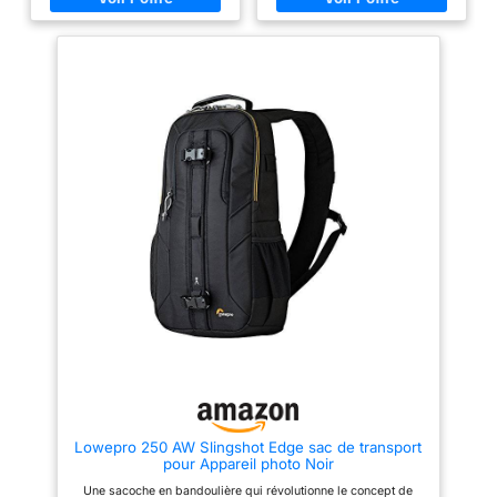
accessoires quotidiens
latéral avec boucle de
Protection professionnelle,
sécurité】 L'étui pour appareil
poids réduit : coque extérieure
photo reflex numérique est doté
en nylon 600D résistante à
d'une conception à ouverture
l'abrasion et aux éclaboussures
latérale rapide, vous pouvez
; intérieur doublé en velours
atteindre et obtenir votre
doux avec mousse perlée de 6
appareil photo en quelques
mm qui absorbe les chocs et
secondes seulement. La boucle
les vibrations. Seulement 350g
de sécurité antivol peut arrêter
pour un volume d'environ 6L
la perte de glissement de la
Organisation intelligente dans
main et protéger efficacement
chaque poche : poche arrière
votre équipement de
antivol avec fermeture éclair
photographie. 【Grande
cachée pour smartphone ou
capacité】 Le sac à bandoulière
passeport, compartiment
pour appareil photo mesure 6,5
principal à ouverture 180 °,
L, il est assez grand pour
poches intérieures zippées,
contenir 1 appareil photo et 2
poches élastiques pour
objectifs. Vous pouvez bricoler
câbles/piles et mini pochette
l'espace intérieur avec 3
incluse : chaque objet a sa
séparateurs amovibles.
place, accès rapide et zéro
【Poche latérale avec sangle
désordre Confort ergonomique
pour trépied】 Le sac de
pour de longues journées :
voyage pour appareil photo
bandoulière en maille respirante
avec une poche latérale, vous
réglable de 81 à 119 cm avec
pouvez mettre une bouteille
boucle en aluminium légère ;
d'eau, un parapluie, un trépied
Lowepro 250 AW Slingshot Edge sac de transport
profil arqué qui répartit le poids
ou un monopode. Une sangle
pour Appareil photo Noir
sur le dos, idéal pour vélo, moto
spéciale est conçue pour
ou marathons urbains Design
maintenir fermement votre
Une sacoche en bandoulière qui révolutionne le concept de