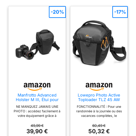
-20%
-17%
Manfrotto Advanced
Lowepro Photo Active
Holster M III, Étui pour
Toploader TLZ 45 AW
Appareil Hybride avec
pour Reflex et Hybride
NE MANQUEZ JAMAIS UNE
FONCTIONNALITÉ : Pour une
Objectif, Sacoche pour
Type Sony Alpha 9 avec
PHOTO : accédez facilement à
randonnée à la journée ou des
Appareil Photo avec
Sangle d’Epaule Amovible
votre équipement grâce à
vacances complètes, le
Fixation pour Trépied et
et Plusieurs Poches -
l'ouverture supérieure qui
toploader Photo Active permet
Housse de Protection
LP37345-PWW
s'ouvre vers l'extérieur sans
d’accéder facilement à votre
49,99 €
60,49 €
Contre la Pluie,
gêner vos mouvements
équipement et de le protéger
39,90 €
50,32 €
Accessoires de
SPACIEUX : convient à un
ACCESSIBILITÉ : Étui compact
Photographie