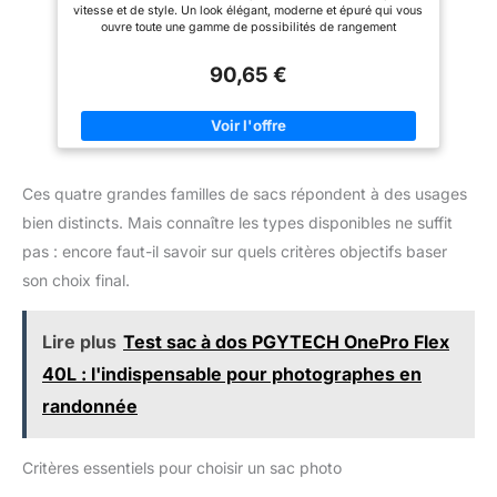
minimaliste : lignes épurées et
trépied/monopode. 【Support
vitesse et de style. Un look élégant, moderne et épuré qui vous
silhouette en demi-lune
dorsal confortable】 Le dos et
ouvre toute une gamme de possibilités de rangement
inspirées de l'esthétique
la sangle de sangle rembourrés
Dimensions du compartiment de la tablette: 19,5 x 2 x 23 cm
métropolitaine : noir mat pour le
à l'arrière augmentent le flux
Dimensions du compartiment supérieur: 22 x 10 x 23 cm
look professionnel, ivoire clair
d'air, il est respirant et
90,65 €
pour l'élégance décontractée.
confortable à transporter
Emportez-la au bureau, pendant
lorsqu'il est complètement
le week-end ou en voyage : elle
chargé lors d'une randonnée ou
s'accorde avec toutes les
d'un voyage. La bandoulière est
tenues sans jamais détonner
longue et réglable, un poids
important peut également être
essayé.
Ces quatre grandes familles de sacs répondent à des usages
bien distincts. Mais connaître les types disponibles ne suffit
pas : encore faut-il savoir sur quels critères objectifs baser
son choix final.
Lire plus
Test sac à dos PGYTECH OnePro Flex
40L : l'indispensable pour photographes en
randonnée
Critères essentiels pour choisir un sac photo