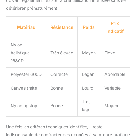
doivent également résister à une utilisation intensive sans se
détériorer prématurément.
Prix
Matériau
Résistance
Poids
indicatif
Nylon
balistique
Très élevée
Moyen
Élevé
1680D
Polyester 600D
Correcte
Léger
Abordable
Canvas traité
Bonne
Lourd
Variable
Très
Nylon ripstop
Bonne
Moyen
léger
Une fois les critères techniques identifiés, il reste
indispensable de confronter ces données à sa propre pratique