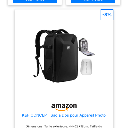
trépied au fond du sac.
connus pour leur durabilité :
【Grande Capacité 15L】Ce sac
Fabriqué à partir d'un mélange
professionnel peut contenir 1
résistant de polyester/nylon noir
-8%
appareil, 6 objectifs et 1 flash.
60D, offrant une protection
Une poche zippée en mesh à
durable contre l'usure tout en
l'intérieur range vos
conservant un aspect élégant.
accessoires, iPad ou autres
RÉSISTANT AUX INTEMPÉRIES :
tablettes. Les poches latérales
La construction imperméable
en mesh extensible accueillent
protège votre équipement
une bouteille ou un parapluie.
précieux de la pluie, assurant
【Sac à Dos Photo Léger et
des performances fiables
Compact】Dimensions : 41 x
même par mauvais temps.
31,5 x 16,5 cm pour seulement
STOCKAGE ORGANISÉ : Doté
1kg. Son poids léger en fait un
d'une poche dédiée pour les
compagnon idéal pour explorer
accessoires, permettant de
la ville. Il respecte les normes
garder les éléments essentiels
de bagage cabine de la plupart
tels que les batteries, les cartes
des compagnies aériennes.
mémoire et les câbles
【Protection Tous Temps et
facilement accessibles et bien
Durabilité】Equipé d'une
organisés. DIMENSIONS :
housse de pluie imperméable.
Mesure 30 x 15 x 37 cm, offrant
Les bretelles rembourrées et
un espace suffisant pour votre
ajustables, ainsi que le dos
équipement photographique
aéré en mesh, assurent un port
sans ajouter de volume inutile.
confortable et respirant, même
avec une charge lourde.
K&F CONCEPT Sac à Dos pour Appareil Photo
【Multifonction】Retirez les
cloisons pour transformer ce
sac photo en un sac à dos
Dimensions: Taille extérieure: 44*28*18cm. Taille du