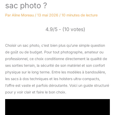
sac photo ?
Par
Aline Moreau
/
13 mai 2026
/
10 minutes de lecture
4.9/5 - (10 votes)
Choisir un sac photo, c’est bien plus qu’une simple question
de goût ou de budget. Pour tout photographe, amateur ou
professionnel, ce choix conditionne directement la qualité de
ses sorties terrain, la sécurité de son matériel et son confort
physique sur le long terme. Entre les modèles à bandoulière,
les sacs à dos techniques et les holsters ultra-compacts,
l’offre est vaste et parfois déroutante. Voici un guide structuré
pour y voir clair et faire le bon choix.