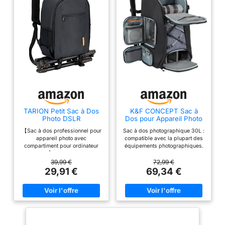
TARION Petit Sac à Dos
K&F CONCEPT Sac à
Photo DSLR
Dos pour Appareil Photo
Imperméable
【Sac à dos professionnel pour
Sac à dos photographique 30L :
Compartiment PC
appareil photo avec
compatible avec la plupart des
portable 14"
compartiment pour ordinateur
équipements photographiques.
portable】 Les séparateurs
La taille totale du sac est de
amovibles rembourrés de 6
29*22*54cm, la taille intérieure
39,99 €
72,99 €
pièces peuvent être réorganisés
est de 27*15,5*53cm, la taille
29,91 €
69,34 €
et offrent une certaine protection
du compartiment supérieur est
pour vos propres équipements
de 21*13*18cm, la longueur de
photo. Un trépied pour appareil
la sangle est de 54~98cm. Les
photo peut être fixé au fond du
compartiments supérieur,
sac pour appareil photo.
intermédiaire et inférieur, avec
Pochette dédiée pour ordinateur
des séparateurs, peuvent être
portable / tablette 13 pouces à
organisés de manière