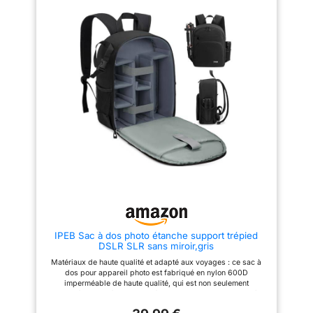
l'intérieur du sac à dos de
personnalisée. Facile d'accès :
l'appareil photo. 【Grande
l'accès rapide latéral permet
capacité】 Ce sac pour
d'accéder rapidement à
appareil photo et objectif peut
l'appareil photo pour
contenir 1 objectif d'appareil
immortaliser l'instant. La grande
photo 6, tandis que vous
fermeture à glissière frontale
pouvez bricoler l'espace
vous permet d'organiser votre
intérieur en supprimant les
équipement de manière plus
diviseurs de rembourrage épais
intuitive et plus pratique.
en fonction de vos
Adapté à la photographie en
équipements. À l'intérieur, il y a
extérieur : le tissu est
un compartiment dédié pour
imperméable, léger, résistant à
ordinateur portable ou tablette,
l'eau et à l'usure, et la housse
iPad ou autres. Le devant du
de pluie incluse peut protéger
sac à dos pour appareil photo a
votre équipement photo des
une poche zippée pour les
conditions météorologiques
accessoires. 【Ultra-léger et
inattendues en extérieur. Parfait
compact】 Dimensions: 14,6 x
pour la photographie de
5,5 x 11,2 pouces (37 x 14 x
voyage, la photographie de
28,5 cm), seulement 1,83 lb
randonnée, etc. Sac de
(0,83 kg). Léger comme une
rangement accessoires:Sac
plume, un poids parfait à porter
pour appareil photo peut
IPEB Sac à dos photo étanche support trépied
pour l'aventure urbaine de la
contenir un ordinateur portable
DSLR SLR sans miroir,gris
journée. Vous pouvez vraiment
de 16 pouces, il y a plusieurs
tirer le meilleur parti de votre
poches de rangement
Matériaux de haute qualité et adapté aux voyages : ce sac à
franchise de bagage à main sur
multifonctionnelles pour les
dos pour appareil photo est fabriqué en nylon 600D
ces transporteurs aériens
cartes SD, les câbles, les
imperméable de haute qualité, qui est non seulement
internes stricts. 【Protection
batteries et d'autres
imperméable et résistant aux éclaboussures, mais aussi très
contre les intempéries, robuste
accessoires. Des poches
résistant à la déchirure et à l'abrasion. Que vous soyez un
et durable】 Livré avec une
latérales en filet et des sangles