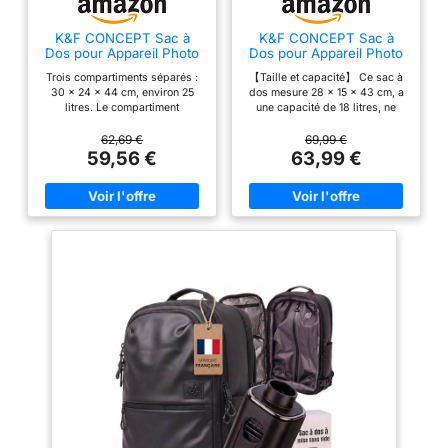
K&F CONCEPT Sac à
K&F CONCEPT Sac à
Dos pour Appareil Photo
Dos pour Appareil Photo
Trois compartiments séparés :
【Taille et capacité】 Ce sac à
30 x 24 x 44 cm, environ 25
dos mesure 28 x 15 x 43 cm, a
litres. Le compartiment
une capacité de 18 litres, ne
supérieur convient pour un
pèse que 1 kg et peut accueillir
objectif de 200 mm ou un drone
deux appareils photo et
62,69 €
69,99 €
Mavic Air 2. Compartiment
plusieurs objectifs. C'est un
59,56 €
63,99 €
central pour un appareil photo,
excellent compagnon pour la
2 objectifs standard ou 2
photographie, la randonnée,
caméras. Compartiment
l'alpinisme, les voyages et
inférieur pour 3 objectifs
même le shopping. 【Ouverture
standard ou un appareil photo,
à 180°】 Le sac à dos adopte
un objectif. Accès rapide :
une conception de séparation
ouverture latérale pour un accès
DIY et multi-combinaison, qui
rapide à l'appareil photo et aux
offre un haut degré de
accessoires pendant le
personnalisation, vous
transport – pour être rapidement
permettant de vous adapter à
à portée de main dans les
différents scénarios de prise de
moments cruciaux. Autres
vue et d'organiser et
poches de rangement :
d'assembler facilement votre
nombreuses poches
équipement. 【Correspondance
fonctionnelles pour ranger
des couleurs discrète】 Noir
téléphone portable, filtre, câble
simple et classique avec des
de données, chargeurs, porte-
accents orange vif, calme et
monnaie, cartes mémoire, clés,
énergique. 【Conception
lunettes, iPad, etc.
détaillée】 Il y a des boucles de