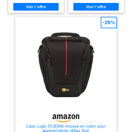
appareil hybride professionnel
avec accès rapide, sangle
avec objectif de taille moyenne
d’épaule amovible et fermeture
attaché ou une combinaison de
Eclair avec deux languettes de
tailles équivalentes pour les
couleur vive 2 MODES DE
prises de vue qui nécessitent
PORTAGE : En croisé sur
-26%
une variété de modèles LE
l’épaule ou à la taille grâce au
TRÉPIED À PORTÉE DE MAIN :
passant pour ceinture, poignée
Sangle de fixation avant pour
large et rembourrée pour une
trépied compact compatible
prise en main confortable
avec le Joby GorillaPod, idéal
PROTECTION : La housse All
lorsque vous avez besoin d'un
Weather AW Cover fournie
support supplémentaire pour
protège le sac contre la pluie et
vos idées créatives PORTEZ-LE
la poussière ORGANISATION :
COMME VOUS VOULEZ :
Une poche zippée sur le côté,
bandoulière rembourrée
une poche extensible à l’avant
amovible compatible avec les
et une poche intérieure zippée
passants de ceinture, selon
permettent de bien ranger les
votre style et vos besoins de
accessoires
confort lors de shootings
exigeants NE PERDEZ PAS VOS
ACCESSOIRES IMPORTANTS : 2
poches internes modulables
pour les batteries et les cartes
mémoire pour éviter de perdre
les accessoires importants
Case Logic DCB306 Housse en nylon pour
appareil photo réflex Noir