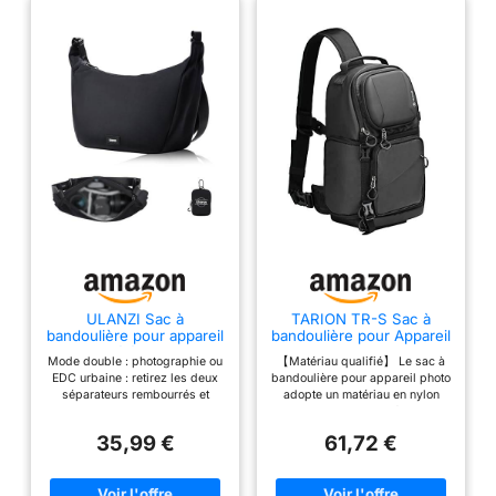
ULANZI Sac à
TARION TR-S Sac à
bandoulière pour appareil
bandoulière pour Appareil
photo, élégant avec
Photo, Sac de Voyage
Mode double : photographie ou
【Matériau qualifié】 Le sac à
séparateurs, étui léger
étanche pour Appareil
EDC urbaine : retirez les deux
bandoulière pour appareil photo
pour appareil photo
Photo, Sac à Dos Photo,
séparateurs rembourrés et
adopte un matériau en nylon
DSLR, accessoires pour
Sac à bandoulière pour
passez en une seconde de sac
1200D de haute qualité, durable
appareil photo, voyages,
Appareil Photo avec
photo (appareil reflex 1 corps +
et résistant à l'eau. La
photographie en plein air,
Housse de Pluie
35,99 €
61,72 €
1 objectif / appareil sans miroir
conception de la coque dure
Noir , 6 litri
1 corps + 2 objectifs) à un
peut protéger efficacement les
élégant sac à dos pour
éléments internes des
documents, tablette 11" et
dommages externes. 【Accès