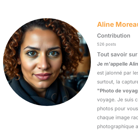
Aline Morea
Contribution
526 posts
Tout savoir sur
Je m'appelle Al
est jalonné par l
surtout, la captu
"Photo de voya
voyage. Je suis c
photos pour vous 
chaque image raco
photographique au