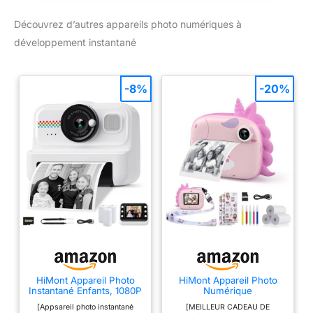
Découvrez d’autres appareils photo numériques à
développement instantané
-8%
-20%
HiMont Appareil Photo
HiMont Appareil Photo
Instantané Enfants, 1080P
Numérique
Appareil Photo
Instantané,avec Papier
[Appsareil photo instantané
[MEILLEUR CADEAU DE
Numérique Enfant &
d'impression & Carte TF