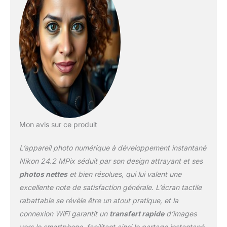
Mon avis sur ce produit
L’appareil photo numérique à développement instantané
Nikon 24.2 MPix séduit par son design attrayant et ses
photos nettes
et bien résolues, qui lui valent une
excellente note de satisfaction générale. L’écran tactile
rabattable se révèle être un atout pratique, et la
connexion WiFi garantit un
transfert rapide
d’images
vers le smartphone, facilitant ainsi le partage instantané.